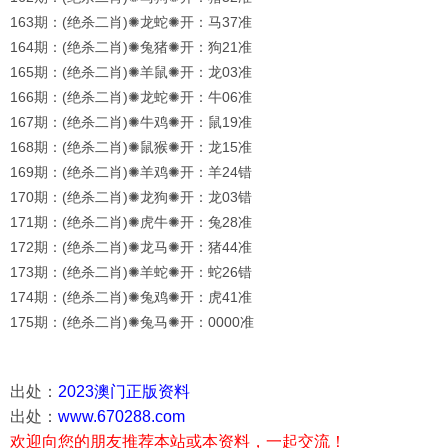
163期：(绝杀二肖)✺龙蛇✺开：马37准
164期：(绝杀二肖)✺兔猪✺开：狗21准
165期：(绝杀二肖)✺羊鼠✺开：龙03准
166期：(绝杀二肖)✺龙蛇✺开：牛06准
167期：(绝杀二肖)✺牛鸡✺开：鼠19准
168期：(绝杀二肖)✺鼠猴✺开：龙15准
169期：(绝杀二肖)✺羊鸡✺开：羊24错
170期：(绝杀二肖)✺龙狗✺开：龙03错
171期：(绝杀二肖)✺虎牛✺开：兔28准
172期：(绝杀二肖)✺龙马✺开：猪44准
173期：(绝杀二肖)✺羊蛇✺开：蛇26错
174期：(绝杀二肖)✺兔鸡✺开：虎41准
175期：(绝杀二肖)✺兔马✺开：0000准
出处：
2023澳门正版资料
出处：
www.670288.com
欢迎向您的朋友推荐本站或本资料，一起交流！