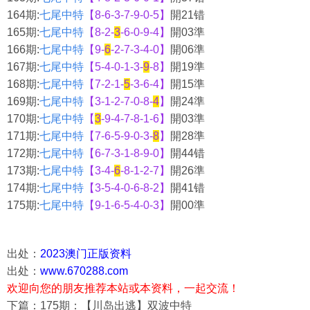
164期:
七尾中特
【8-6-3-7-9-0-5】
開21错
165期:
七尾中特
【8-2-
3
-6-0-9-4】
開03準
166期:
七尾中特
【9-
6
-2-7-3-4-0】
開06準
167期:
七尾中特
【5-4-0-1-3-
9
-8】
開19準
168期:
七尾中特
【
7-2-
1
-
5
-3-6-4
】
開15準
169期:
七尾中特
【3-1-2-7-0-8-
4
】
開24準
170期:
七尾中特
【
3
-9-4-7-8-1-6】
開03準
171期:
七尾中特
【7-6-5-9-0-3-
8
】
開28準
172期:
七尾中特
【6-7-3-1-8-9-0】
開44错
173期:
七尾中特
【3-4-
6
-8-1-2-7】
開26準
174期:
七尾中特
【3-5-4-0-6-8-2】
開41错
175期:
七尾中特
【9-1-6-5-4-0-3】
開00準
出处：
2023澳门正版资料
出处：
www.670288.com
欢迎向您的朋友推荐本站或本资料，一起交流！
下篇：175期：【川岛出逃】双波中特