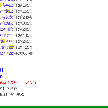
鼠
猪牛虎
(开:鼠19)准
猪羊
龙
虎
(开:龙15)准
鼠马兔龙
(开:羊24)错
猪狗鸡鼠
(开:龙03)准
猴鸡狗蛇
(开:兔28)准
牛狗猴羊
(开:猪44)准
羊
蛇
马猪
(开:蛇26)准
鼠龙猴
虎
(开:虎41)准
狗鸡猪虎
(开:0000)准
资料
m
站或本资料，一起交流！
归客】八肖选
归山】特码单双