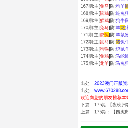
167期:主[
兔马
]
防:
狗羊
168期:主[
鼠鸡
]
防:
蛇兔
169期:主[
猴鸡
]
防:
狗牛
170期:主[
兔马
]
防:
羊
龙
171期:主[
虎
兔
]
防:
羊鼠
172期:主[
鼠马
]
防:
猪
兔
173期:主[
狗猴
]
防:
鸡鼠
174期:主[
兔鸡
]
防:
马蛇
175期:主[
龙羊
]
防:
马兔
出处：
2023澳门正版
出处：
www.670288.co
欢迎向您的朋友推荐本
下篇：175期:【夜晚
上篇：175期：【四虎