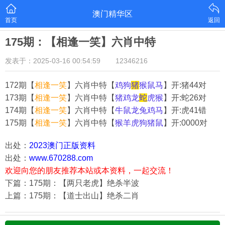
澳门精华区
首页
返回
175期：【相逢一笑】六肖中特
发表于：2025-03-16 00:54:59
12346216
172期【
相逢一笑
】六肖中特【
鸡狗
猪
猴鼠马
】开:猪44对
173期【
相逢一笑
】六肖中特【
猪鸡龙
蛇
虎猴
】开:蛇26对
174期【
相逢一笑
】六肖中特【
牛鼠龙兔鸡马
】开:虎41错
175期【
相逢一笑
】六肖中特【
猴羊虎狗猪鼠
】开:0000对
出处：
2023澳门正版资料
出处：
www.670288.com
欢迎向您的朋友推荐本站或本资料，一起交流！
下篇：175期：【两只老虎】绝杀半波
上篇：175期：【道士出山】绝杀二肖