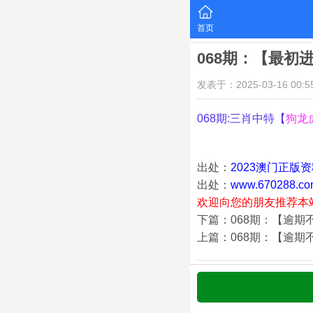
首页
068期：【最初
发表于：2025-03-16 00:55
068期:三肖中特【
狗龙
出处：
2023澳门正版
出处：
www.670288.co
欢迎向您的朋友推荐本
下篇：068期：【逾期
上篇：068期：【逾期