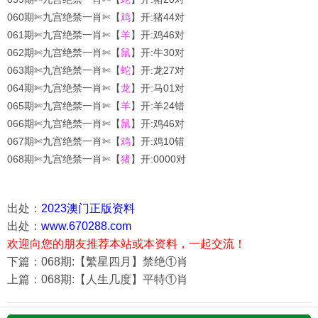
060期✄九宫绝禁一肖✄【
鸡
】开:猪44对
061期✄九宫绝禁一肖✄【
羊
】开:鸡46对
062期✄九宫绝禁一肖✄【
鼠
】开:牛30对
063期✄九宫绝禁一肖✄【
蛇
】开:龙27对
064期✄九宫绝禁一肖✄【
龙
】开:马01对
065期✄九宫绝禁一肖✄【
羊
】开:羊24错
066期✄九宫绝禁一肖✄【
鼠
】开:鸡46对
067期✄九宫绝禁一肖✄【
鸡
】开:鸡10错
068期✄九宫绝禁一肖✄【
猪
】开:0000对
出处：
2023澳门正版资料
出处：
www.670288.com
欢迎向您的朋友推荐本站或本资料，一起交流！
下篇：068期:【繁星四月】禁绝①肖
上篇：068期:【人生几度】平特①肖