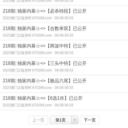
2023澳门正版资料 670288.com
08-06 00:33
218期: 独家内幕☆<>【必杀特段】已公开
2023澳门正版资料 670288.com
08-06 00:33
218期: 独家内幕☆<>【合数单双】已公开
2023澳门正版资料 670288.com
08-06 00:33
218期: 独家内幕☆<>【两波中特】已公开
2023澳门正版资料 670288.com
08-06 00:33
218期: 独家内幕☆<>【三头中特】已公开
2023澳门正版资料 670288.com
08-06 00:33
218期: 独家内幕☆<>【极品六尾】已公开
2023澳门正版资料 670288.com
08-06 00:33
218期: 独家内幕☆<>【6选1肖】已公开
2023澳门正版资料 670288.com
08-06 00:33
上一页
第1页
下一页