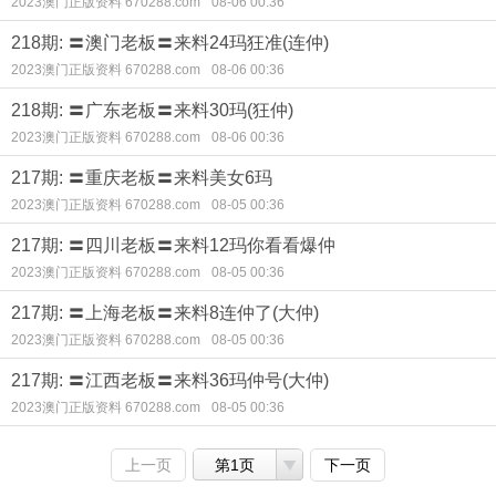
2023澳门正版资料 670288.com
08-06 00:36
218期: 〓澳门老板〓来料24玛狂准(连仲)
2023澳门正版资料 670288.com
08-06 00:36
218期: 〓广东老板〓来料30玛(狂仲)
2023澳门正版资料 670288.com
08-06 00:36
217期: 〓重庆老板〓来料美女6玛
2023澳门正版资料 670288.com
08-05 00:36
217期: 〓四川老板〓来料12玛你看看爆仲
2023澳门正版资料 670288.com
08-05 00:36
217期: 〓上海老板〓来料8连仲了(大仲)
2023澳门正版资料 670288.com
08-05 00:36
217期: 〓江西老板〓来料36玛仲号(大仲)
2023澳门正版资料 670288.com
08-05 00:36
上一页
第1页
下一页