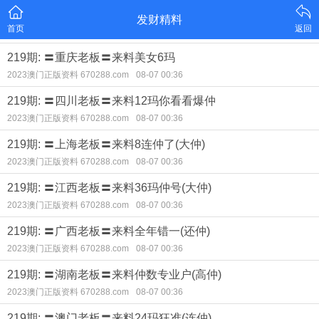
发财精料
首页
返回
219期: 〓重庆老板〓来料美女6玛
2023澳门正版资料 670288.com
08-07 00:36
219期: 〓四川老板〓来料12玛你看看爆仲
2023澳门正版资料 670288.com
08-07 00:36
219期: 〓上海老板〓来料8连仲了(大仲)
2023澳门正版资料 670288.com
08-07 00:36
219期: 〓江西老板〓来料36玛仲号(大仲)
2023澳门正版资料 670288.com
08-07 00:36
219期: 〓广西老板〓来料全年错一(还仲)
2023澳门正版资料 670288.com
08-07 00:36
219期: 〓湖南老板〓来料仲数专业户(高仲)
2023澳门正版资料 670288.com
08-07 00:36
219期: 〓澳门老板〓来料24玛狂准(连仲)