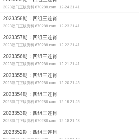
2023澳门正版资料 670288.com
12-24 21:41
2023358期：四组三连肖
2023澳门正版资料 670288.com
12-23 21:41
2023357期：四组三连肖
2023澳门正版资料 670288.com
12-22 21:41
2023356期：四组三连肖
2023澳门正版资料 670288.com
12-21 21:41
2023355期：四组三连肖
2023澳门正版资料 670288.com
12-20 21:43
2023354期：四组三连肖
2023澳门正版资料 670288.com
12-19 21:45
2023353期：四组三连肖
2023澳门正版资料 670288.com
12-18 21:43
2023352期：四组三连肖