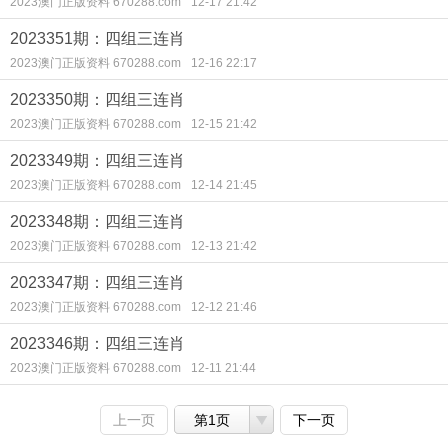
2023澳门正版资料 670288.com
12-17 21:42
2023351期：四组三连肖
2023澳门正版资料 670288.com
12-16 22:17
2023350期：四组三连肖
2023澳门正版资料 670288.com
12-15 21:42
2023349期：四组三连肖
2023澳门正版资料 670288.com
12-14 21:45
2023348期：四组三连肖
2023澳门正版资料 670288.com
12-13 21:42
2023347期：四组三连肖
2023澳门正版资料 670288.com
12-12 21:46
2023346期：四组三连肖
2023澳门正版资料 670288.com
12-11 21:44
上一页
第1页
下一页