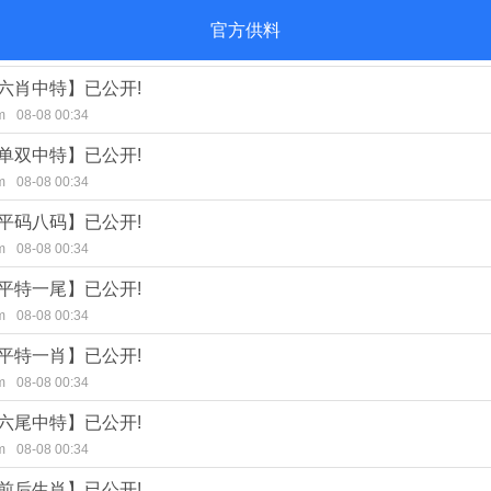
官方供料
【六肖中特】已公开!
m
08-08 00:34
【单双中特】已公开!
m
08-08 00:34
【平码八码】已公开!
m
08-08 00:34
【平特一尾】已公开!
m
08-08 00:34
【平特一肖】已公开!
m
08-08 00:34
【六尾中特】已公开!
m
08-08 00:34
【前后生肖】已公开!