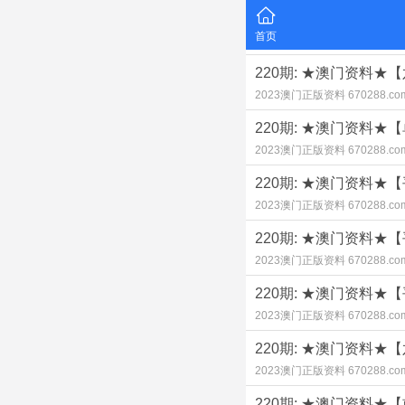
首页
220期: ★澳门资料★
2023澳门正版资料 670288.co
220期: ★澳门资料★
2023澳门正版资料 670288.co
220期: ★澳门资料★
2023澳门正版资料 670288.co
220期: ★澳门资料★
2023澳门正版资料 670288.co
220期: ★澳门资料★
2023澳门正版资料 670288.co
220期: ★澳门资料★
2023澳门正版资料 670288.co
220期: ★澳门资料★