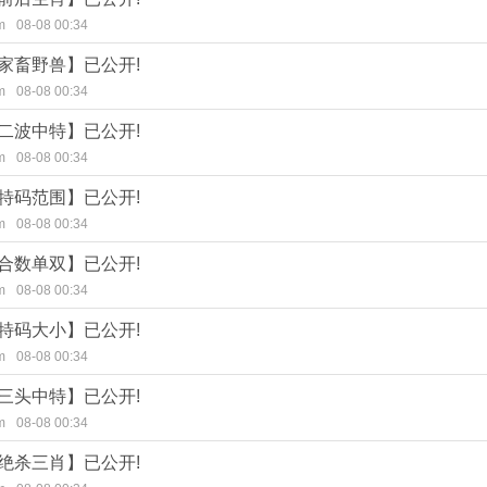
m
08-08 00:34
【家畜野兽】已公开!
m
08-08 00:34
【二波中特】已公开!
m
08-08 00:34
【特码范围】已公开!
m
08-08 00:34
【合数单双】已公开!
m
08-08 00:34
【特码大小】已公开!
m
08-08 00:34
【三头中特】已公开!
m
08-08 00:34
【绝杀三肖】已公开!