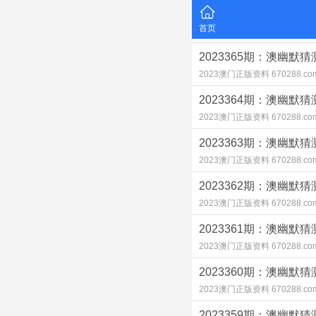
首页
2023365期：澳幽默猜
2023澳门正版资料 670288.co
2023364期：澳幽默猜
2023澳门正版资料 670288.co
2023363期：澳幽默猜
2023澳门正版资料 670288.co
2023362期：澳幽默猜
2023澳门正版资料 670288.co
2023361期：澳幽默猜
2023澳门正版资料 670288.co
2023360期：澳幽默猜
2023澳门正版资料 670288.co
2023359期：澳幽默猜