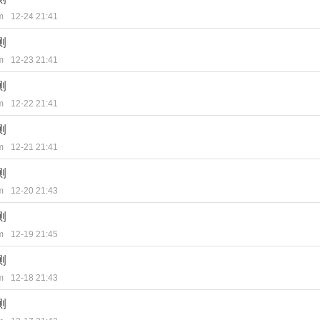
m
12-24 21:41
测
m
12-23 21:41
测
m
12-22 21:41
测
m
12-21 21:41
测
m
12-20 21:43
测
m
12-19 21:45
测
m
12-18 21:43
测