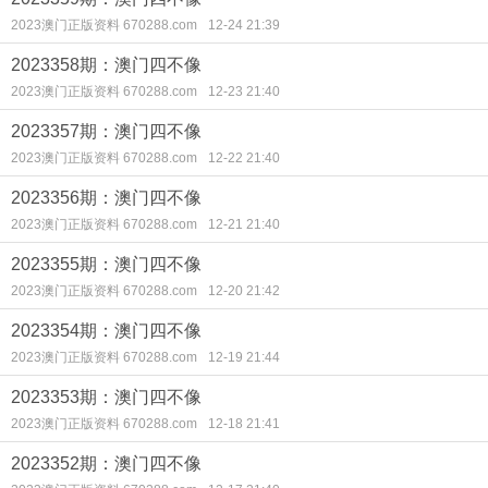
2023澳门正版资料 670288.com
12-24 21:39
2023358期：澳门四不像
2023澳门正版资料 670288.com
12-23 21:40
2023357期：澳门四不像
2023澳门正版资料 670288.com
12-22 21:40
2023356期：澳门四不像
2023澳门正版资料 670288.com
12-21 21:40
2023355期：澳门四不像
2023澳门正版资料 670288.com
12-20 21:42
2023354期：澳门四不像
2023澳门正版资料 670288.com
12-19 21:44
2023353期：澳门四不像
2023澳门正版资料 670288.com
12-18 21:41
2023352期：澳门四不像