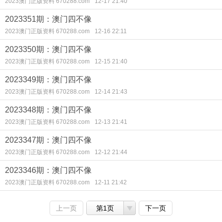
2023澳门正版资料 670288.com
12-17 21:40
2023351期：澳门四不像
2023澳门正版资料 670288.com
12-16 22:11
2023350期：澳门四不像
2023澳门正版资料 670288.com
12-15 21:40
2023349期：澳门四不像
2023澳门正版资料 670288.com
12-14 21:43
2023348期：澳门四不像
2023澳门正版资料 670288.com
12-13 21:41
2023347期：澳门四不像
2023澳门正版资料 670288.com
12-12 21:44
2023346期：澳门四不像
2023澳门正版资料 670288.com
12-11 21:42
上一页
第1页
下一页