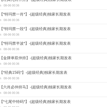
m
08-06 00:36
料-【*特玛禁一肖*】-(超级经典)独家长期发表
m
08-06 00:36
料-【*特玛禁一段*】-(超级经典)独家长期发表
m
08-06 00:36
料-【*特玛禁半波*】-(超级经典)独家长期发表
m
08-06 00:36
7料-【金牌单双仲持】-(超级经典)独家长期发表
m
08-06 00:36
料-【*经典15码*】-(超级经典)独家长期发表
m
08-06 00:36
7料-【六肖必仲持马】-(超级经典)独家长期发表
m
08-06 00:36
料-【*七尾中特码*】-(超级经典)独家长期发表