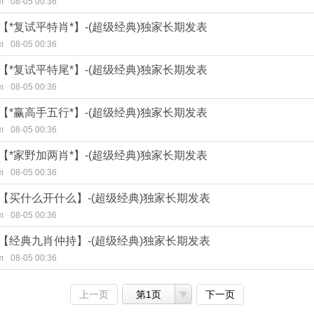
m
08-05 00:36
料-【*复试平特肖*】-(超级经典)独家长期发表
m
08-05 00:36
料-【*复试平特尾*】-(超级经典)独家长期发表
m
08-05 00:36
料-【*赢高手五行*】-(超级经典)独家长期发表
m
08-05 00:36
料-【*家野加两肖*】-(超级经典)独家长期发表
m
08-05 00:36
7料-【买什么开什么】-(超级经典)独家长期发表
m
08-05 00:36
7料-【经典九肖仲持】-(超级经典)独家长期发表
m
08-05 00:36
上一页
第1页
下一页