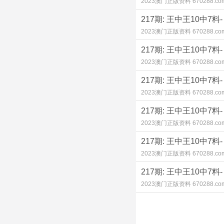
2023澳门正版资料 670288.co
217期: 王中王10中7
2023澳门正版资料 670288.co
217期: 王中王10中7
2023澳门正版资料 670288.co
217期: 王中王10中7
2023澳门正版资料 670288.co
217期: 王中王10中7
2023澳门正版资料 670288.co
217期: 王中王10中
2023澳门正版资料 670288.co
217期: 王中王10中
2023澳门正版资料 670288.co