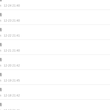
m
12-24 21:40
传
m
12-23 21:40
传
m
12-22 21:41
传
m
12-21 21:40
传
m
12-20 21:42
传
m
12-19 21:45
传
m
12-18 21:42
传