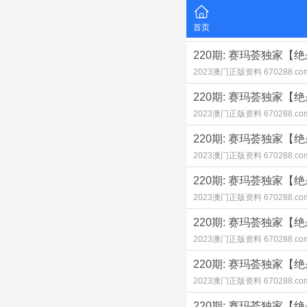
首页
220期: 赛玛荟独家【
2023澳门正版资料 670288.co
220期: 赛玛荟独家【
2023澳门正版资料 670288.co
220期: 赛玛荟独家【
2023澳门正版资料 670288.co
220期: 赛玛荟独家【
2023澳门正版资料 670288.co
220期: 赛玛荟独家【
2023澳门正版资料 670288.co
220期: 赛玛荟独家【
2023澳门正版资料 670288.co
220期: 赛玛荟独家【