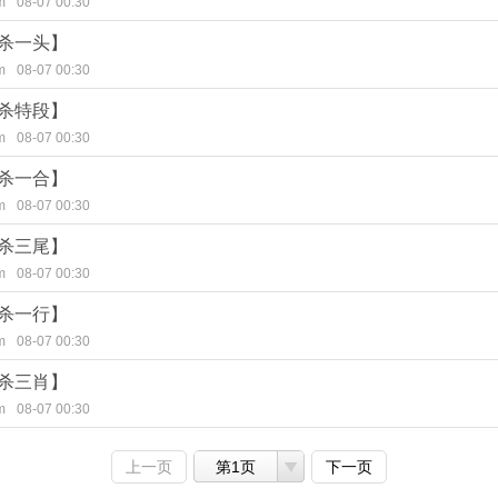
m
08-07 00:30
绝杀一头】
m
08-07 00:30
绝杀特段】
m
08-07 00:30
绝杀一合】
m
08-07 00:30
绝杀三尾】
m
08-07 00:30
绝杀一行】
m
08-07 00:30
绝杀三肖】
m
08-07 00:30
上一页
第1页
下一页