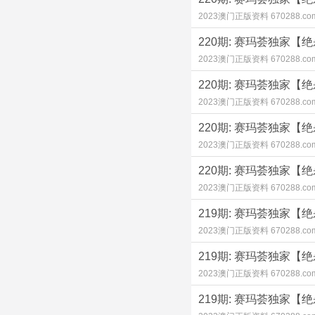
2023澳门正版资料 670288.co
220期: 赛玛荟独家【
2023澳门正版资料 670288.co
220期: 赛玛荟独家【
2023澳门正版资料 670288.co
220期: 赛玛荟独家【
2023澳门正版资料 670288.co
220期: 赛玛荟独家【
2023澳门正版资料 670288.co
219期: 赛玛荟独家【
2023澳门正版资料 670288.co
219期: 赛玛荟独家【
2023澳门正版资料 670288.co
219期: 赛玛荟独家【