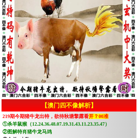
【澳门四不像解析】
219期今期猪牛龙出特，欲待秋塘擎露看
开？00准
①杀羊鼠猴（12.24.36.48.07.19.31.43.11.23.35.47）
②图解特肖猪牛龙马鸡