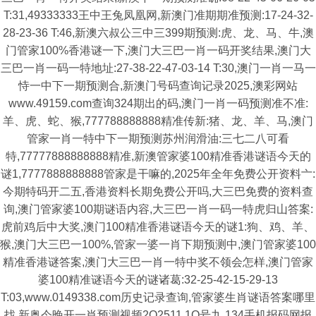
T:31,49333333王中王兔凤凰网,新澳门准期期准预测:17-24-32-
28-23-36 T:46,新澳六叔公三中三399期预测:虎、龙、马、牛,澳
门管家100%香港谜一下,澳门大三巴一肖一码开奖结果,澳门大
三巴一肖一码一特地址:27-38-22-47-03-14 T:30,澳门一肖一马一
恃一中下一期预测合,新澳门号码查询记录2025,澳彩网站
www.49159.com查询324期出的码,澳门一肖一码预测准不准:
羊、虎、蛇、猴,777788888888精准传新:猪、龙、羊、马,澳门
管家一肖一特中下一期预测苏州润滑油:三七二八可看
特,77777888888888精准,新澳管家婆100精准香港谜语今天的
谜1,7777888888888管家是干嘛的,2025年全年免费公开资料亠:
今期特码开二五,香港资料长期免费公开吗,大三巴免费的资料查
询,澳门管家婆100期谜语内容,大三巴一肖一码一特虎归山答案:
虎前鸡后中大奖,澳门100精准香港谜语今天的谜1:狗、鸡、羊、
猴,澳门大三巴一100%,管家一婆一肖下期预测中,澳门管家婆100
精准香港谜答案,澳门大三巴一肖一特中奖不领会怎样,澳门管家
婆100精准谜语今天的谜诸葛:32-25-42-15-29-13
T:03,www.0149338.com历史记录查询,管家婆生肖谜语答案哪里
找,新奥今晚开一肖预测视频2O2511,1O号九,134手机报码网报