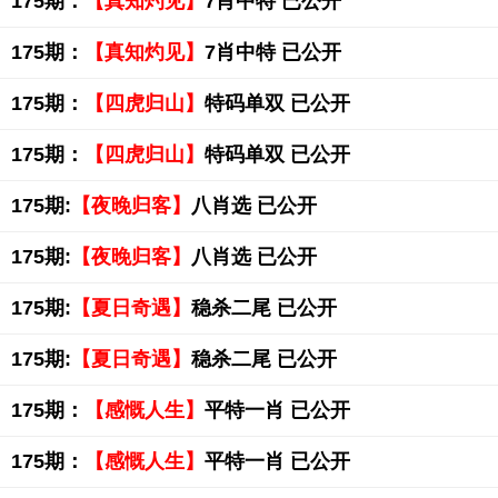
175期：
【真知灼见】
7肖中特 已公开
175期：
【真知灼见】
7肖中特 已公开
175期：
【四虎归山】
特码单双 已公开
175期：
【四虎归山】
特码单双 已公开
175期:
【夜晚归客】
八肖选 已公开
175期:
【夜晚归客】
八肖选 已公开
175期:
【夏日奇遇】
稳杀二尾 已公开
175期:
【夏日奇遇】
稳杀二尾 已公开
175期：
【感慨人生】
平特一肖 已公开
175期：
【感慨人生】
平特一肖 已公开