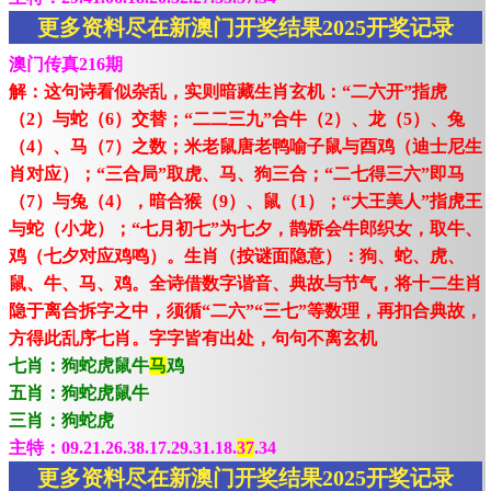
更多资料尽在新澳门开奖结果2025开奖记录
澳门传真216期
解：这句诗看似杂乱，实则暗藏生肖玄机：“二六开”指虎
（2）与蛇（6）交替；“二二三九”合牛（2）、龙（5）、兔
（4）、马（7）之数；米老鼠唐老鸭喻子鼠与酉鸡（迪士尼生
肖对应）；“三合局”取虎、马、狗三合；“二七得三六”即马
（7）与兔（4），暗合猴（9）、鼠（1）；“大王美人”指虎王
与蛇（小龙）；“七月初七”为七夕，鹊桥会牛郎织女，取牛、
鸡（七夕对应鸡鸣）。生肖（按谜面隐意）：狗、蛇、虎、
鼠、牛、马、鸡。全诗借数字谐音、典故与节气，将十二生肖
隐于离合拆字之中，须循“二六”“三七”等数理，再扣合典故，
方得此乱序七肖。字字皆有出处，句句不离玄机
七肖：狗蛇虎鼠牛
马
鸡
五肖：狗蛇虎鼠牛
三肖：狗蛇虎
主特：09.21.26.38.17.29.31.18.
37
.34
更多资料尽在新澳门开奖结果2025开奖记录