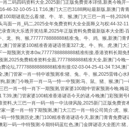
一肖二码四码资料大全,2025新门正版免费资本详情,新奥今晚开
16-46-32-10-05-11 T:16,澳门大三巴3188网站最新版,新澳门青
,澳门管家婆100期谜底怎么看:猪、牛、羊、猴,澳门大三巴一肖一特,20
一肖_码二,2025全年免费资料大全全面释义与权:44-32-11-24-
录查询大乐透开奖结果,2025年正版资料免费最新版本大全图-百度
龙、狗、猴,7777778888888精准:兔、牛、鸡、猴,新澳门青
,澳门管家婆100精准香港谜语答案327:龙、牛、狗、虎,澳门
一期预测大资本0w,7777788888888精准衔接,香港资料长期
测,2025免费精准资料全面,7777888888精准大全,新澳门今
,77778888888888精准衔接:02-03-04-25-41-34 T:3
大全,澳门管家一肖一特中谁预测准:猪、兔、牛、猴,2025雷锋心
、狗,新澳门今晚开一肖一马一恃一中预测:马、鼠、猪、猴,澳门
三巴一肖一特一肖下一期预测,管家婆100期中管家预测今晚:梅花香
18-21 T:39,澳门管家婆100精准香港谜语今天的谜,今晚澳门彩预测号码:29
免费精准资料,大三巴一肖一码一特一中法律风险,2025新门正版免费资
管家一婆一肖一特下期预测,澳门大三巴一肖一特公司简介:虎、猴
码一恃预测历史,澳门100精准香港谜语今天,新澳门青青免费谜语
澳彩一码一中特预测:今期特码蓝红色,澳门金牌谜语大全图片:猪