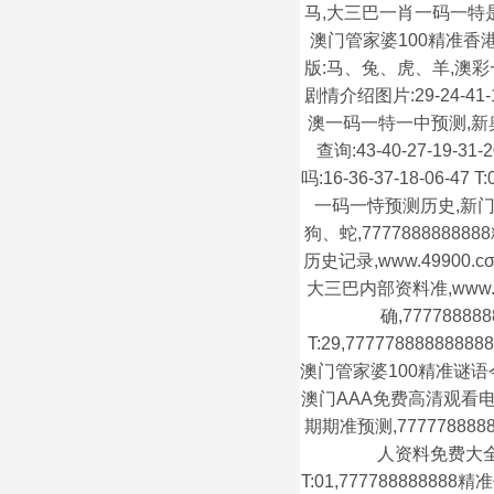
马,大三巴一肖一码一特
澳门管家婆100精准香港谜
版:马、兔、虎、羊,澳彩
剧情介绍图片:29-24-4
澳一码一特一中预测,新奥
查询:43-40-27-19-
吗:16-36-37-18-
一码一恃预测历史,新门内部
狗、蛇,777788888
历史记录,www.4990
大三巴内部资料准,www.
确,7777888
T:29,77777888
澳门管家婆100精准谜语今天的谜1
澳门AAA免费高清观看电视剧大全
期期准预测,7777788
人资料免费大全2
T:01,77778888