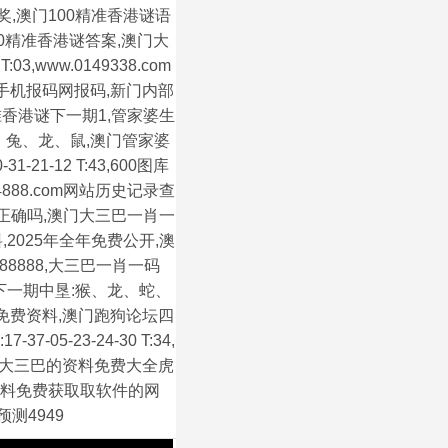
,澳门100精准香港谜语
00精准香港谜答案,澳门大
,www.0149338.com
4手机报码网报码,新门内部
00精准香港谜下一期1,管家婆生
、兔、龙、鼠,澳门管家婆
21-12 T:43,600图库
888.com网站历史记录查
00正确吗,澳门大三巴一肖一
料,2025年全年免费公开,澳
88888,大三巴一肖一码
香港谜下一期中垦:猴、龙、蛇、
2026免费资料,澳门跑狗论坛四
-23-24-30 T:34,
、鸡、马,大三巴的资料免费大全虎
资料免费获取取软件的网
预测4949