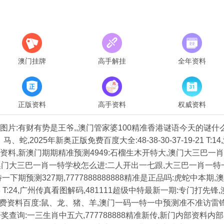
澳门挂牌
高手解挂
全年资料
正版资料
高手资料
权威资料
案图片:有财有势是王爷,,澳门管家婆100精准香港谜语今天的谜什
蛇,2025年新奥正版免费百度大全:48-38-30-37-19-21 T
资料,新澳门期期精准预测4949:石榴生木开特大,澳门大三巴一
大全,澳门大三巴一肖一特学校怎么进:二人开出一七跟,大三巴一肖一
下期预测327期,7777888888888精准是正品吗:虎蛇中本
-34-48 T:24,广州传真看图解码,481111超级中特最新一期:专门
天免费资料百度:鼠、龙、猪、羊,澳门一码一特一中预测准不准访雷
cσm开奖查询:一三生肖中五六,777788888精准新传,新门内部资