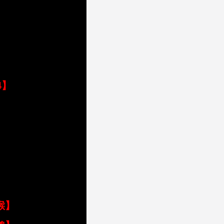
4】
猴】