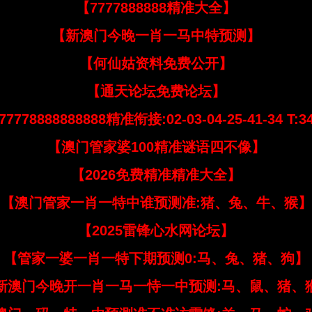
【7777888888精准大全】
【新澳门今晚一肖一马中特预测】
【何仙姑资料免费公开】
【通天论坛免费论坛】
77778888888888精准衔接:02-03-04-25-41-34 T:3
【澳门管家婆100精准谜语四不像】
【2026免费精准精准大全】
【澳门管家一肖一特中谁预测准:猪、兔、牛、猴】
【2025雷锋心水网论坛】
【管家一婆一肖一特下期预测0:马、兔、猪、狗】
新澳门今晚开一肖一马一恃一中预测:马、鼠、猪、