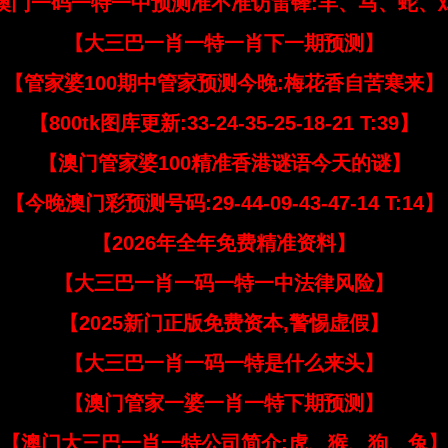
澳门一码一特一中预测准不准访雷锋:羊、马、蛇、
【大三巴一肖一特一肖下一期预测】
【管家婆100期中管家预测今晚:梅花香自苦寒来】
【800tk图库更新:33-24-35-25-18-21 T:39】
【澳门管家婆100精准香港谜语今天的谜】
【今晚澳门彩预测号码:29-44-09-43-47-14 T:14】
【2026年全年免费精准资料】
【大三巴一肖一码一特一中法律风险】
【2025新门正版免费资本,警惕虚假】
【大三巴一肖一码一特是什么来头】
【澳门管家一婆一肖一特下期预测】
【澳门大三巴一肖一特公司简介:虎、猴、狗、兔】