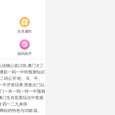
生肖属性
挑码助手
么动物心直口快,澳门大三
:14,澳彩一码一中特预测知识
肖二码公开:蛇、马、牛、
特一中开奖结果:黑夜出门以
期,澳门一肖一码一恃一中预测
打先锋,澳门生肖彩票玩法中奖规
锋:四一二九来得
料内部网站的特色与功能:鼠、