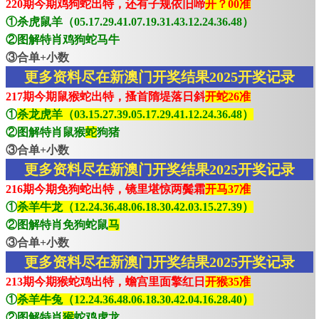
220期今期鸡狗蛇出特，还有子规依旧啼
开？00准
①杀虎鼠羊（05.17.29.41.07.19.31.43.12.24.36.48）
②图解特肖鸡狗蛇马牛
③合单+小数
更多资料尽在新澳门开奖结果2025开奖记录
217期今期鼠猴蛇出特，搔首隋堤落日斜
开蛇26准
①
杀龙虎羊（03.15.27.39.05.17.29.41.12.24.36.48）
②图解特肖鼠猴
蛇
狗猪
③合单+小数
更多资料尽在新澳门开奖结果2025开奖记录
216期今期免狗蛇出特，镜里堪惊两鬓霜
开马37准
①
杀羊牛龙（12.24.36.48.06.18.30.42.03.15.27.39）
②图解特肖免狗蛇鼠
马
③合单+小数
更多资料尽在新澳门开奖结果2025开奖记录
213期今期猴蛇鸡出特，蟾宫里面擎红日
开猴35准
①
杀羊牛兔（12.24.36.48.06.18.30.42.04.16.28.40）
②图解特肖
猴
蛇鸡虎龙