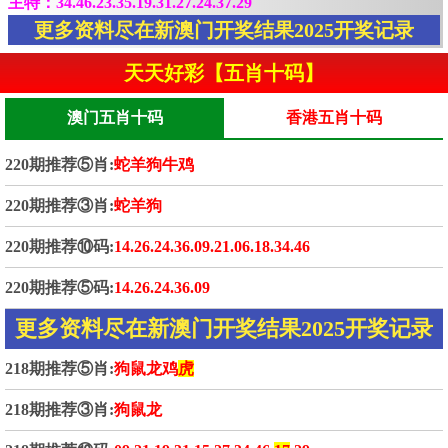
主特：34.46.23.35.19.31.27.24.37.29
更多资料尽在新澳门开奖结果2025开奖记录
天天好彩【五肖十码】
澳门五肖十码
香港五肖十码
220期推荐⑤肖:
蛇羊狗牛鸡
220期推荐③肖:
蛇羊狗
220期推荐⑩码:
14.26.24.36.09.21.06.18.34.46
220期推荐⑤码:
14.26.24.36.09
更多资料尽在新澳门开奖结果2025开奖记录
218期推荐⑤肖:
狗鼠龙鸡
虎
218期推荐③肖:
狗鼠龙