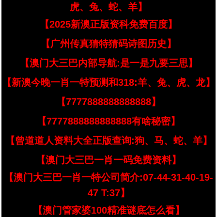
虎、兔、蛇、羊】
【2025新澳正版资科免费百度】
【广州传真猜特猜码诗图历史】
【澳门大三巴内部导航:是一是九要三思】
【新澳今晚一肖一特预测和318:羊、兔、虎、龙】
【7777888888888888】
【7777888888888888有啥秘密】
【曾道道人资料大全正版查询:狗、马、蛇、羊】
【澳门大三巴一肖一码免费资料】
【澳门大三巴一肖一特公司简介:07-44-31-40-19-
47 T:37】
【澳门管家婆100精准谜底怎么看】