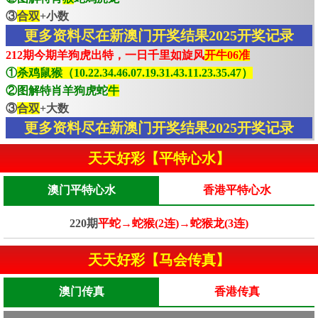
③
合双
+小数
更多资料尽在新澳门开奖结果2025开奖记录
212期今期羊狗虎出特，一日千里如旋风
开牛06准
①
杀鸡鼠猴（10.22.34.46.07.19.31.43.11.23.35.47）
②图解特肖羊狗虎蛇
牛
③
合双
+大数
更多资料尽在新澳门开奖结果2025开奖记录
天天好彩【平特心水】
澳门平特心水
香港平特心水
220期
平蛇→蛇猴(2连)→蛇猴龙(3连)
天天好彩【马会传真】
澳门传真
香港传真