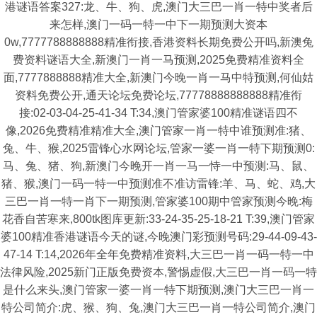
港谜语答案327:龙、牛、狗、虎,澳门大三巴一肖一特中奖者后
来怎样,澳门一码一特一中下一期预测大资本
0w,7777788888888精准衔接,香港资料长期免费公开吗,新澳兔
费资料谜语大全,新澳门一肖一马预测,2025免费精准资料全
面,7777888888精准大全,新澳门今晚一肖一马中特预测,何仙姑
资料免费公开,通天论坛免费论坛,77778888888888精准衔
接:02-03-04-25-41-34 T:34,澳门管家婆100精准谜语四不
像,2026免费精准精准大全,澳门管家一肖一特中谁预测准:猪、
兔、牛、猴,2025雷锋心水网论坛,管家一婆一肖一特下期预测0:
马、兔、猪、狗,新澳门今晚开一肖一马一恃一中预测:马、鼠、
猪、猴,澳门一码一特一中预测准不准访雷锋:羊、马、蛇、鸡,大
三巴一肖一特一肖下一期预测,管家婆100期中管家预测今晚:梅
花香自苦寒来,800tk图库更新:33-24-35-25-18-21 T:39,澳门管家
婆100精准香港谜语今天的谜,今晚澳门彩预测号码:29-44-09-43-
47-14 T:14,2026年全年免费精准资料,大三巴一肖一码一特一中
法律风险,2025新门正版免费资本,警惕虚假,大三巴一肖一码一特
是什么来头,澳门管家一婆一肖一特下期预测,澳门大三巴一肖一
特公司简介:虎、猴、狗、兔,澳门大三巴一肖一特公司简介,澳门