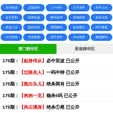
高手解迷
正版资料
三十码中
文字资料
高手心水
蓝月亮料
挂牌全篇
数码挂牌
东城西就
金旺信箱
曾道人信
跑狗玄机
看图解码
新老藏宝
四不像图
今日闲情
管家婆图
高手资料
本站推荐
看图解码
澳门精华区
香港精华区
175期：
【贴身侍从】
必中双波 已公开
175期：
【过路友人】
一码中特 已公开
175期：
【熬出头儿】
绝杀两肖 已公开
175期：
【匆匆一见】
稳杀5码 已公开
175期：
【风尘满身】
绝杀①尾 已公开