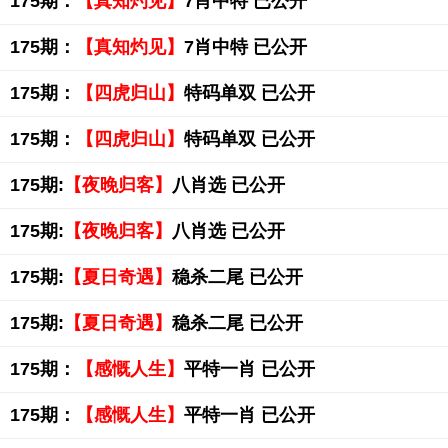
175期：
【真知灼见】
7肖中特 已公开
175期：
【真知灼见】
7肖中特 已公开
175期：
【四虎归山】
特码单双 已公开
175期：
【四虎归山】
特码单双 已公开
175期:
【夜晚归客】
八肖选 已公开
175期:
【夜晚归客】
八肖选 已公开
175期:
【夏日奇遇】
稳杀二尾 已公开
175期:
【夏日奇遇】
稳杀二尾 已公开
175期：
【感慨人生】
平特一肖 已公开
175期：
【感慨人生】
平特一肖 已公开