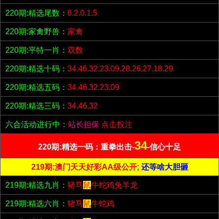
220期:精选尾数：
6.2.0.1.5
220期:家禽野兽：
家禽
220期:平特一肖：
双数
220期:精选十码：
34.46.32.23.09.28.26.27.18.29
220期:精选五码：
34.46.32.23.09
220期:精选三码：
34.46.32
六合活动进行中：
站长担保
点击投注
34
220期:精选一码：重拳出击-
-信心十足
219期:澳门天天好彩AA级公开;
还等啥大胆砸
219期:精选九肖：
猪马
鼠
牛蛇鸡兔羊龙
219期:精选六肖：
猪马
鼠
牛蛇鸡