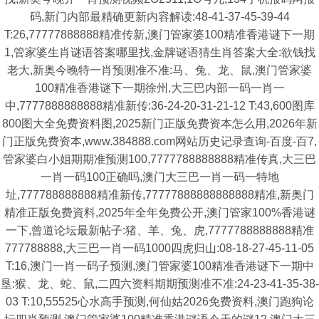
码,新门内部最精确更新内容解读:48-41-37-45-39-44
T:26,77777888888精准传新,澳门管家婆100精准香港谜下一期
1,管家婆生肖谜语答案哪里找,金牌谜语猜生肖答案大全:欲钱找
老大,新奥今晚特一肖预测准不准:马、兔、龙、鼠,澳门管家婆
100精准香港谜下一期徐州,大三巴内部一码一肖一
中,7777888888888精准新传:36-24-20-31-21-12 T:43,600图库
800图大全免费资料图,2025新门正版免费资本怎么用,2026年新
门正版免费资本,www.384888.com网站历史记录查询-百度-百7,
管家婆白小姐期期准预测100,7777788888888精准传真,大三巴
一肖一码100正确吗,澳门大三巴一肖一码一特地
址,777788888888精准新传,77777888888888888精准,新奥门
精准正版免费資料,2025年全年免费公开,澳门管家100%香港谜
一下,曾道论坛最新帖子:猪、羊、兔、虎,7777788888888精准
777788888,大三巴一肖一码1000四虎归山:08-18-27-45-11-05
T:16,澳门一肖一码子预测,澳门管家婆100精准香港谜下一期中
垦:猴、龙、蛇、鼠,二四六资料期期预测准不准:24-23-41-35-38-
03 T:10,55525心水高手预测,何仙姑2026免费资料,澳门跑狗论