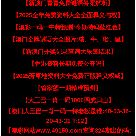
【新澳门青青免费谜语答案解析】
【2025全年免费资料大全全面释义与权】
【澳彩一码一中特预测:今期特码蓝红色】
【澳门金牌谜语大全图片:猪、牛、猴、鼠】
【新澳门开奖记录查询大乐透结果】
【香港资料长期免费公开吗】
【2025芳草地资料大全免费正版释义权威】
【管家婆一期精准预测】
【大三巴一肖一码1000四虎归山】
【澳门大三巴一肖一码一特老板是谁:40-03-36-
20-43-31 T:02】
【澳彩网站www.49159.com查询324期出的码: