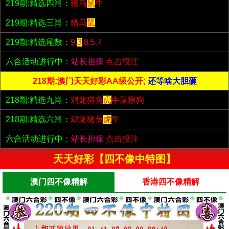
219期:精选四肖：
猪马
鼠
牛
219期:精选三肖：
猪马
鼠
219期:精选尾数：
9.
3
.8.5.7
六合活动进行中：
站长担保
点击投注
218期:澳门天天好彩AA级公开;
还等啥大胆砸
218期:精选九肖：
鸡龙猪兔
虎
牛鼠猴狗
218期:精选六肖：
鸡龙猪兔
虎
牛
六合活动进行中：
站长担保
点击投注
天天好彩【四不像中特图】
澳门四不像精解
香港四不像精解