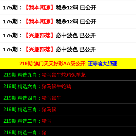
175期：
【我本闲凉】
稳杀12码 已公开
175期：
【我本闲凉】
稳杀12码 已公开
175期：
【兴趣部落】
必中波色 已公开
175期：
【兴趣部落】
必中波色 已公开
219期:澳门天天好彩AA级公开;
还等啥大胆砸
219期:精选九肖：
猪马鼠牛蛇鸡兔羊龙
219期:精选六肖：
猪马鼠牛蛇鸡
219期:精选四肖：
猪马鼠牛
219期:精选三肖：
猪马鼠
219期:精选二肖：
猪马
219期:精选一肖：
猪