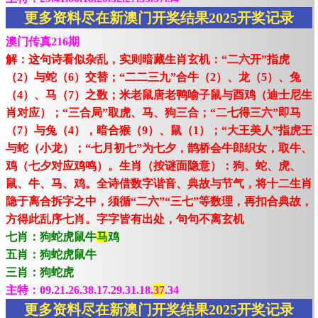
更多资料尽在新澳门开奖结果2025开奖记录
澳门传真216期
解：这句诗看似杂乱，实则暗藏生肖玄机：“二六开”指虎
（2）与蛇（6）交替；“二二三九”合牛（2）、龙（5）、兔
（4）、马（7）之数；米老鼠唐老鸭喻子鼠与酉鸡（迪士尼生
肖对应）；“三合局”取虎、马、狗三合；“二七得三六”即马
（7）与兔（4），暗合猴（9）、鼠（1）；“大王美人”指虎王
与蛇（小龙）；“七月初七”为七夕，鹊桥会牛郎织女，取牛、
鸡（七夕对应鸡鸣）。生肖（按谜面隐意）：狗、蛇、虎、
鼠、牛、马、鸡。全诗借数字谐音、典故与节气，将十二生肖
隐于离合拆字之中，须循“二六”“三七”等数理，再扣合典故，
方得此乱序七肖。字字皆有出处，句句不离玄机
七肖：狗蛇虎鼠牛
马
鸡
五肖：狗蛇虎鼠牛
三肖：狗蛇虎
主特：09.21.26.38.17.29.31.18.
37
.34
更多资料尽在新澳门开奖结果2025开奖记录