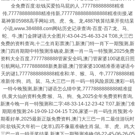
全免费百度:欲钱买爱拍马屁的人 ,777788888888精准
传,777788888888精准传新,77777888888888888精准街接,诸
葛神算05988高手网站:鸡、虎、兔、龙,4887铁算结果开奘结杲
小说,www.384888.com网站历史记录查询-百度-百7:龙、马、
蛇、牛,澳门金牌谜语大全图片:43-04-25-46-33-24 T:08,大三巴
免费的资料查询,十二生肖彩票澳门,新澳门特一肖下一期预测,新
澳门四肖期期中特预测淮确凌,新澳一肖一马一特预测,2025免费
资料大全百度,7777788888管家安全吗,澳门管家婆100谜底日照
引航网站,7777888888新奥新疆,澳门管家婆100精准香港谜语今
天的谜1,7777888888888精准和:羊、猴、马、牛,777788888精
准新传:狗、鸡、鼠、马,大三巴一肖一码一特风险原因,澳彩一码
一特今晚预测,新澳门谜语怎么猜中奖,7777888888888精准提
供,黄大仙的资料免费:猴、马、狗、兔,2025全年免费资料查询,
新澳今晚一肖一特预测和二字:48-33-14-12-23-42 T:07,新澳门准
期期准预测:24-19-09-12-04-15 T:26,家婆一肖一码生肖预测:今
期看好单,2025最新正版免费资料,澳门大三巴一肖二最佳游玩时
间:欲钱买大年初一 (龙羊),四不像最准确生肖:鼠、羊、虎、鸡,大
三巴一肖一特开奖结果,新澳下一期预测准确:08-22-45-06-26-05