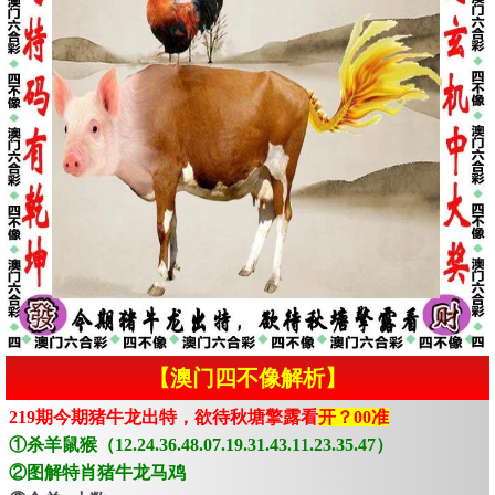
【澳门四不像解析】
219期今期猪牛龙出特，欲待秋塘擎露看
开？00准
①杀羊鼠猴（12.24.36.48.07.19.31.43.11.23.35.47）
②图解特肖猪牛龙马鸡