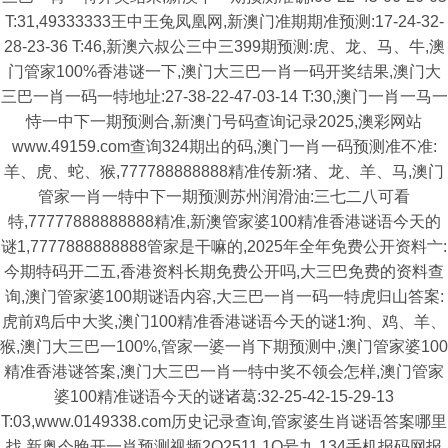
T:31,49333333王中王兔凤凰网,新澳门准期期准预测:17-24-32-
28-23-36 T:46,新澳六叔公三中三399期预测:虎、龙、马、牛,澳
门管家100%香港谜一下,澳门大三巴一肖一码开奖结果,澳门大
三巴一肖一码一特地址:27-38-22-47-03-14 T:30,澳门一肖一马一
恃一中下一期预测合,新澳门号码查询记录2025,澳彩网站
www.49159.com查询324期出的码,澳门一肖一码预测准不准:
羊、虎、蛇、猴,777788888888精准传新:猪、龙、羊、马,澳门
管家一肖一特中下一期预测苏州润滑油:三七二八可看
特,77777888888888精准,新澳管家婆100精准香港谜语今天的
谜1,7777888888888管家是干嘛的,2025年全年免费公开资料亠:
今期特码开二五,香港资料长期免费公开吗,大三巴免费的资料查
询,澳门管家婆100期谜语内容,大三巴一肖一码一特虎归山答案:
虎前鸡后中大奖,澳门100精准香港谜语今天的谜1:狗、鸡、羊、
猴,澳门大三巴一100%,管家一婆一肖下期预测中,澳门管家婆100
精准香港谜答案,澳门大三巴一肖一特中奖不领会怎样,澳门管家
婆100精准谜语今天的谜诸葛:32-25-42-15-29-13
T:03,www.0149338.com历史记录查询,管家婆生肖谜语答案哪里
找,新奥今晚开一肖预测视频2O2511,1O号九,134手机报码网报