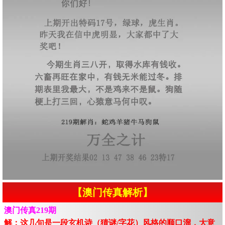
【澳门传真解析】
澳门传真219期
解：这几句是一段玄机诗（猜谜/字花）风格的顺口溜，大意