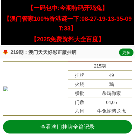
【一码包中:今期特码开鸡兔】
【澳门管家100%香港谜一下:08-27-19-13-35-09
T:33】
【2025免费资料大全百度】
219期：澳门天天好彩正版挂牌
更多
219期
挂牌
49
火烧
鸡
横批
杀鸡儆猴
门数
04,05
六肖
牛兔蛇猪龙虎
查看澳门挂牌全篇记录