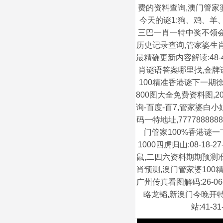
费的资料查询,澳门管家
今天的谜1:狗、鸡、羊、
三巴一肖一特中奖不领会怎样,澳
历史记录查询,管家婆生肖
最精确更新内容解读:48-41
肖谜语答案哪里找,金牌
100精准香港谜下一期徐州,大
800图大全免费资料图,2
询-百度-百7,管家婆白小
码一特地址,77778888
门管家100%香港谜一下
1000四虎归山:08-18
鼠,二四六资料期期预测准不准:
肖预测,澳门管家婆100精准
广州传真看图解码:26-06-
略龙韬,新澳门今晚开
站:41-