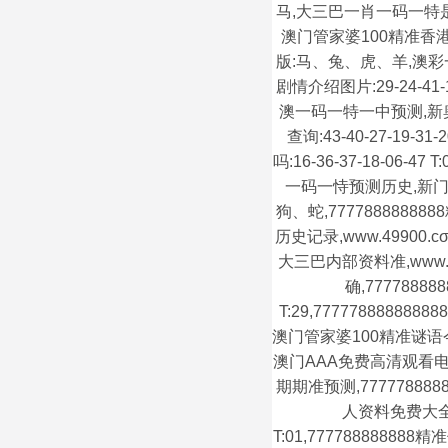
马,大三巴一肖一码一特
澳门管家婆100精准香港谜
版:马、兔、虎、羊,澳彩
剧情介绍图片:29-24-4
澳一码一特一中预测,新奥
查询:43-40-27-19-
吗:16-36-37-18-
一码一恃预测历史,新门内部
狗、蛇,777788888
历史记录,www.4990
大三巴内部资料准,www.
确,7777888
T:29,77777888
澳门管家婆100精准谜语今天的谜1
澳门AAA免费高清观看电视剧大全
期期准预测,7777788
人资料免费大全2
T:01,77778888