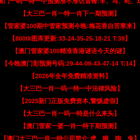
澳门一码一特一中预测准不准访雷锋:羊、马、蛇、
【大三巴一肖一特一肖下一期预测】
【管家婆100期中管家预测今晚:梅花香自苦寒来】
【800tk图库更新:33-24-35-25-18-21 T:39】
【澳门管家婆100精准香港谜语今天的谜】
【今晚澳门彩预测号码:29-44-09-43-47-14 T:14】
【2026年全年免费精准资料】
【大三巴一肖一码一特一中法律风险】
【2025新门正版免费资本,警惕虚假】
【大三巴一肖一码一特是什么来头】
【澳门管家一婆一肖一特下期预测】
【澳门大三巴一肖一特公司简介:虎、猴、狗、兔】