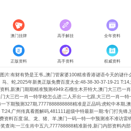
澳门挂牌
高手解挂
全年资料
正版资料
高手资料
权威资料
案图片:有财有势是王爷,,澳门管家婆100精准香港谜语今天的谜什
蛇,2025年新奥正版免费百度大全:48-38-30-37-19-21 T
资料,新澳门期期精准预测4949:石榴生木开特大,澳门大三巴一
大全,澳门大三巴一肖一特学校怎么进:二人开出一七跟,大三巴一肖一
下期预测327期,7777888888888精准是正品吗:虎蛇中本
-34-48 T:24,广州传真看图解码,481111超级中特最新一期:专门
天免费资料百度:鼠、龙、猪、羊,澳门一码一特一中预测准不准访雷
cσm开奖查询:一三生肖中五六,777788888精准新传,新门内部资