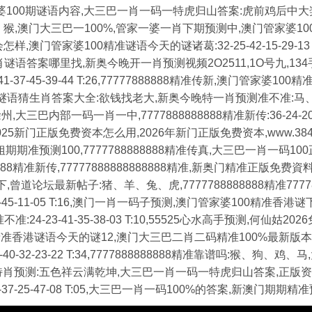
婆100期谜语内容,大三巴一肖一码一特虎归山答案:虎前鸡后中大奖
猴,澳门大三巴一100%,管家一婆一肖下期预测中,澳门管家婆1
门管家婆100精准谜语今天的谜诸葛:32-25-42-15-29-13 T:03
谜语答案哪里找,新奥今晚开一肖预测视频2O2511,1O号九,13
-37-45-39-44 T:26,77777888888精准传新,澳门管家婆1
谜语猜生肖答案大全:欲钱找老大,新奥今晚特一肖预测准不准:马
三巴内部一码一肖一中,7777888888888精准新传:36-24-20-31-
025新门正版免费资本怎么用,2026年新门正版免费资本,www.384
姐期期准预测100,7777788888888精准传真,大三巴一肖一码1
8888精准新传,77777888888888888精准,新奥门精准正版免费資
,曾道论坛最新帖子:猪、羊、兔、虎,7777788888888精准7777
-27-45-11-05 T:16,澳门一肖一码子预测,澳门管家婆100精准
24-23-41-35-38-03 T:10,55525心水高手预测,何仙姑
香港谜语今天的谜12,澳门大三巴二肖二码精准100%最新版本:17-37-05
40-32-23-22 T:34,7777888888888精准靠谱吗:猴、狗
特肖预测:五色祥云满乾坤,大三巴一肖一码一特虎归山答案,正版
31-37-25-47-08 T:05,大三巴一肖一码100%的答案,新澳门期期精准