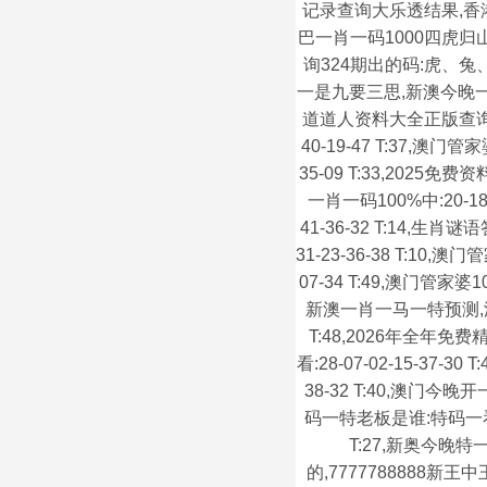
记录查询大乐透结果,香
巴一肖一码1000四虎归山,澳
询324期出的码:虎、兔
一是九要三思,新澳今晚一肖一特
道道人资料大全正版查询:
40-19-47 T:37,
35-09 T:33,2025
一肖一码100%中:20-18
41-36-32 T:14,
31-23-36-38 T:1
07-34 T:49,澳门管家婆
新澳一肖一马一特预测,澳门
T:48,2026年全年免费精
看:28-07-02-15-37-
38-32 T:40,澳门今晚
码一特老板是谁:特码一看见
T:27,新奥今晚
的,7777788888