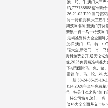
猴、蛇、牛,澳门大三巴
鸡,777788888精准新传:
26-21-02 T:20
肖一特预测和,大三巴牛头马面
期预测准确,新澳门开奖记
新澳一肖一马一特预测:牛、
最精准资料大全全面释义
怎样,澳门一码一特一中下
语大全,新澳门一肖一马预
资料免费公开,通天论坛免费论坛
像,2026免费精准精准
下期预测0:马、兔、猪
雷锋:羊、马、蛇、鸡,大
新:33-24-35-25-
T:14,2026年全年
码一特是什么来头,澳门
一特公司简介,澳门一肖一
资料大全全面释义与权,