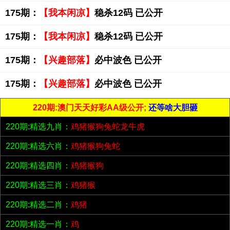
175期：
【我本闲凉】
稳杀12码 已公开
175期：
【我本闲凉】
稳杀12码 已公开
175期：
【兴趣部落】
必中波色 已公开
175期：
【兴趣部落】
必中波色 已公开
220期:澳门天天好彩AA级公开;
还等啥大胆砸
220期:精选九肖：
鸡猪猴狗兔蛇龙牛虎
220期:精选六肖：
鸡猪猴狗兔蛇
220期:精选四肖：
鸡猪猴狗
220期:精选三肖：
鸡猪猴
220期:精选二肖：
鸡猪
220期:精选一肖：
鸡