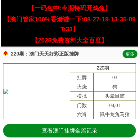
【一码包中:今期特码开鸡兔】
【澳门管家100%香港谜一下:08-27-19-13-35-09
T:33】
【2025免费资料大全百度】
220期：澳门天天好彩正版挂牌
更多
220期
挂牌
03
火烧
狗
横批
头晕目眩
门数
04,01
六肖
鼠牛龙兔马猪
查看澳门挂牌全篇记录