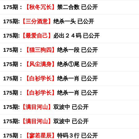
175期：
【秋冬冗长】
禁二合数 已公开
175期:
【三分酒意】
绝杀一头 已公开
175期:
【最爱自己】
必出２４码 已公开
175期：
【猫三狗四】
绝杀一段 已公开
175期：
【风尘满身】
绝杀①尾 已公开
175期：
【白衫学长】
绝杀一肖 已公开
175期：
【白衫学长】
绝杀一肖 已公开
175期:
【满目河山】
双波中 已公开
175期:
【满目河山】
双波中 已公开
175期：
【寥若星辰】
特码３行 已公开