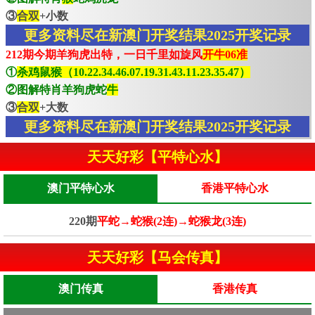
③
合双
+小数
更多资料尽在新澳门开奖结果2025开奖记录
212期今期羊狗虎出特，一日千里如旋风
开牛06准
①
杀鸡鼠猴（10.22.34.46.07.19.31.43.11.23.35.47）
②图解特肖羊狗虎蛇
牛
③
合双
+大数
更多资料尽在新澳门开奖结果2025开奖记录
天天好彩【平特心水】
澳门平特心水
香港平特心水
220期
平蛇→蛇猴(2连)→蛇猴龙(3连)
天天好彩【马会传真】
澳门传真
香港传真