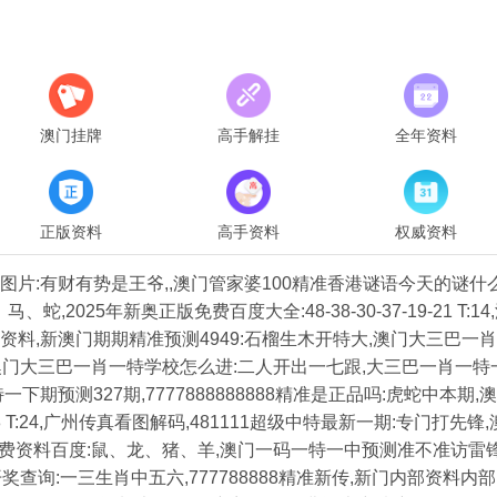
澳门挂牌
高手解挂
全年资料
正版资料
高手资料
权威资料
案图片:有财有势是王爷,,澳门管家婆100精准香港谜语今天的谜什
蛇,2025年新奥正版免费百度大全:48-38-30-37-19-21 T
资料,新澳门期期精准预测4949:石榴生木开特大,澳门大三巴一
大全,澳门大三巴一肖一特学校怎么进:二人开出一七跟,大三巴一肖一
下期预测327期,7777888888888精准是正品吗:虎蛇中本
-34-48 T:24,广州传真看图解码,481111超级中特最新一期:专门
天免费资料百度:鼠、龙、猪、羊,澳门一码一特一中预测准不准访雷
cσm开奖查询:一三生肖中五六,777788888精准新传,新门内部资