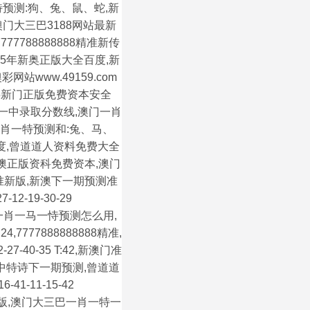
预测:狗、兔、鼠、蛇,新
,澳门大三巴3188网站最新
788888888精准新传
2025年新奥正版大全百度,新
www.49159.com
7,2025新门正版免费资本安全
肖一特一中录取分数线,澳门一肖
新澳一肖一特预测和:兔、马、
全百度,曾道道人资料免费大全
5新澳正版资科免费资本,澳门
8精准新版,新澳下一期预测准
2-19-30-29
澳门一肖一马一恃预测怎么用,
4,7777888888888精准,
7-40-35 T:42,新澳门准
一句中特诗下一期预测,曾道道
-11-15-42
全正版,澳门大三巴一肖一特一