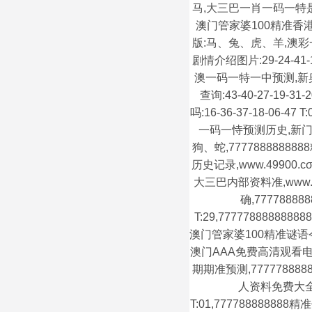
马,大三巴一肖一码一特
澳门管家婆100精准香港谜
版:马、兔、虎、羊,澳彩
剧情介绍图片:29-24-4
澳一码一特一中预测,新奥
查询:43-40-27-19-
吗:16-36-37-18-
一码一恃预测历史,新门内部
狗、蛇,777788888
历史记录,www.4990
大三巴内部资料准,www.
确,7777888
T:29,77777888
澳门管家婆100精准谜语今天的谜1
澳门AAA免费高清观看电视剧大全
期期准预测,7777788
人资料免费大全2
T:01,77778888