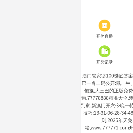
开奖直播
开奖记录
澳门管家婆100谜底答
巴一肖二码公开:鼠、牛、马、
饱览,大三巴的正版免费
狗,77778888精准
到家,新澳门开六今晚一特一
技巧:13-31-06-28
则,2025年
猪,www.777771.