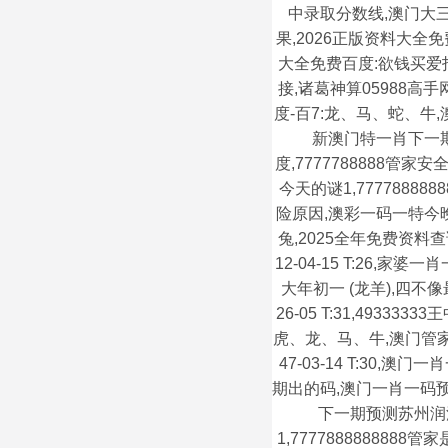
中录取分数线,澳门大
果,2026正版资料大全
大全免费百度:欲钱买爱拍马屁的
接,诸葛神算05988高手
度-百7:龙、马、蛇、牛,澳
新澳门特一肖下一期
度,7777788888管
今天的谜1,7777888
险原因,澳彩一码一特今晚
兔,2025全年免费资料查询,
12-04-15 T:26
大年初一 (龙羊),四不像
26-05 T:31,49333
虎、龙、马、牛,澳门管家
47-03-14 T:30,
期出的码,澳门一肖一码预
下一期预测苏州润滑
1,77778888888