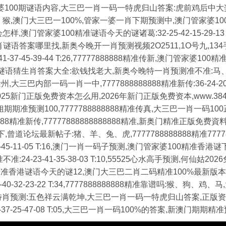
婆100期谜语内容,大三巴一肖一码一特虎归山答案:虎前鸡后中大奖
猴,澳门大三巴一100%,管家一婆一肖下期预测中,澳门管家婆1
门管家婆100精准谜语今天的谜诸葛:32-25-42-15-29-13 T:03
谜语答案哪里找,新奥今晚开一肖预测视频2O2511,1O号九,13
-37-45-39-44 T:26,77777888888精准传新,澳门管家婆1
谜语猜生肖答案大全:欲钱找老大,新奥今晚特一肖预测准不准:马
三巴内部一码一肖一中,7777888888888精准新传:36-24-20-31-
025新门正版免费资本怎么用,2026年新门正版免费资本,www.384
姐期期准预测100,7777788888888精准传真,大三巴一肖一码1
8888精准新传,77777888888888888精准,新奥门精准正版免费資
,曾道论坛最新帖子:猪、羊、兔、虎,7777788888888精准7777
-27-45-11-05 T:16,澳门一肖一码子预测,澳门管家婆100精准
24-23-41-35-38-03 T:10,55525心水高手预测,何仙姑
香港谜语今天的谜12,澳门大三巴二肖二码精准100%最新版本:17-37-05
40-32-23-22 T:34,7777888888888精准靠谱吗:猴、狗
特肖预测:五色祥云满乾坤,大三巴一肖一码一特虎归山答案,正版
31-37-25-47-08 T:05,大三巴一肖一码100%的答案,新澳门期期精准