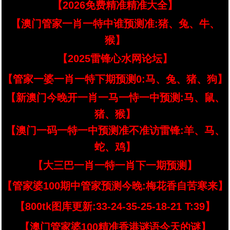
【2026免费精准精准大全】
【澳门管家一肖一特中谁预测准:猪、兔、牛、
猴】
【2025雷锋心水网论坛】
【管家一婆一肖一特下期预测0:马、兔、猪、狗】
【新澳门今晚开一肖一马一恃一中预测:马、鼠、
猪、猴】
【澳门一码一特一中预测准不准访雷锋:羊、马、
蛇、鸡】
【大三巴一肖一特一肖下一期预测】
【管家婆100期中管家预测今晚:梅花香自苦寒来】
【800tk图库更新:33-24-35-25-18-21 T:39】
【澳门管家婆100精准香港谜语今天的谜】