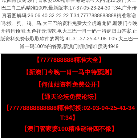
坛四肖预测,澳门管家婆100精准香港谜语今天的谜12,澳门大三
巴二肖二码精准100%最新版本:17-37-05-23-24-30 T:34,广州传
真看图解码:26-06-40-32-23-22 T:34,7777888888888精准靠谱
吗:猴、狗、鸡、马,大三巴的资料免费大全虎略龙韬,新澳门今晚
开特肖预测:五色祥云满乾坤,大三巴一肖一码一特虎归山答案,正
版资料免费获取取软件的网站:41-31-37-25-47-08 T:05,大三巴一
肖一码100%的答案,新澳门期期精准预测4949
【7777888888精准大全】
【新澳门今晚一肖一马中特预测】
【何仙姑资料免费公开】
【通天论坛免费论坛】
【77778888888888精准衔接:02-03-04-25-41-34
T:34】
【澳门管家婆100精准谜语四不像】