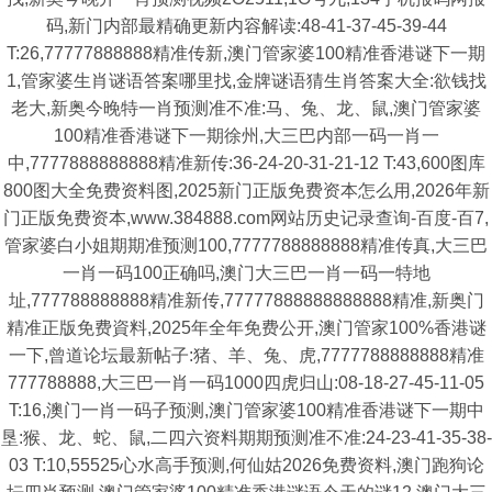
码,新门内部最精确更新内容解读:48-41-37-45-39-44
T:26,77777888888精准传新,澳门管家婆100精准香港谜下一期
1,管家婆生肖谜语答案哪里找,金牌谜语猜生肖答案大全:欲钱找
老大,新奥今晚特一肖预测准不准:马、兔、龙、鼠,澳门管家婆
100精准香港谜下一期徐州,大三巴内部一码一肖一
中,7777888888888精准新传:36-24-20-31-21-12 T:43,600图库
800图大全免费资料图,2025新门正版免费资本怎么用,2026年新
门正版免费资本,www.384888.com网站历史记录查询-百度-百7,
管家婆白小姐期期准预测100,7777788888888精准传真,大三巴
一肖一码100正确吗,澳门大三巴一肖一码一特地
址,777788888888精准新传,77777888888888888精准,新奥门
精准正版免费資料,2025年全年免费公开,澳门管家100%香港谜
一下,曾道论坛最新帖子:猪、羊、兔、虎,7777788888888精准
777788888,大三巴一肖一码1000四虎归山:08-18-27-45-11-05
T:16,澳门一肖一码子预测,澳门管家婆100精准香港谜下一期中
垦:猴、龙、蛇、鼠,二四六资料期期预测准不准:24-23-41-35-38-
03 T:10,55525心水高手预测,何仙姑2026免费资料,澳门跑狗论