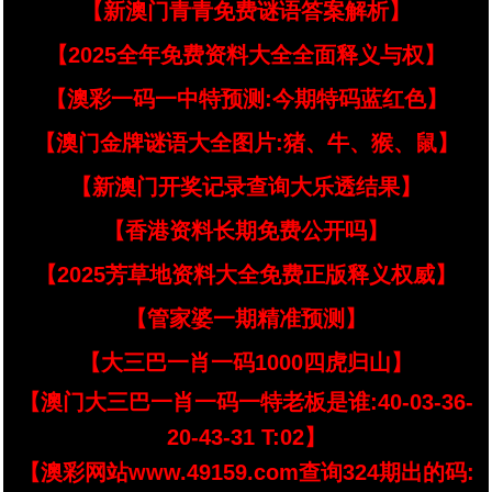
【新澳门青青免费谜语答案解析】
【2025全年免费资料大全全面释义与权】
【澳彩一码一中特预测:今期特码蓝红色】
【澳门金牌谜语大全图片:猪、牛、猴、鼠】
【新澳门开奖记录查询大乐透结果】
【香港资料长期免费公开吗】
【2025芳草地资料大全免费正版释义权威】
【管家婆一期精准预测】
【大三巴一肖一码1000四虎归山】
【澳门大三巴一肖一码一特老板是谁:40-03-36-
20-43-31 T:02】
【澳彩网站www.49159.com查询324期出的码: