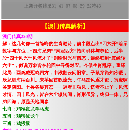
【澳门传真解析】
澳门传真220期
解：这几句像一首隐晦的生肖谜诗，前半段点出“四六开”暗示
数字与方位，“四海兄弟”“凤冠四方”指向群体与尊位，后半
段“四十风光”“风流才子”则喻时光与情态，最终归到“真经转
六尘”，似说万象皆在轮回中寻得对应。今借生肖乱序，重绎
此局：酉鸡戴冠鸣四方，申猴翻云问旧章。子鼠穿街知冷暖，
辰龙潜海纳百川。未羊回首叹流光，午马踏风逐才俊，寅虎啸
谷定阴阳。七兽各显其态——冠者非独凤，忆者不止羊，风流
才情、四十风光，皆在六尘辗转间，肖形虽异，终归一体，兄
弟四海，原是天地同参
七肖：鸡猴鼠龙羊马虎
五肖：鸡猴鼠龙羊
三肖：鸡猴鼠