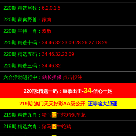
220期:精选尾数：
6.2.0.1.5
220期:家禽野兽：
家禽
220期:平特一肖：
双数
220期:精选十码：
34.46.32.23.09.28.26.27.18.29
220期:精选五码：
34.46.32.23.09
220期:精选三码：
34.46.32
六合活动进行中：
站长担保
点击投注
34
220期:精选一码：重拳出击-
-信心十足
219期:澳门天天好彩AA级公开;
还等啥大胆砸
219期:精选九肖：
猪马
鼠
牛蛇鸡兔羊龙
219期:精选六肖：
猪马
鼠
牛蛇鸡