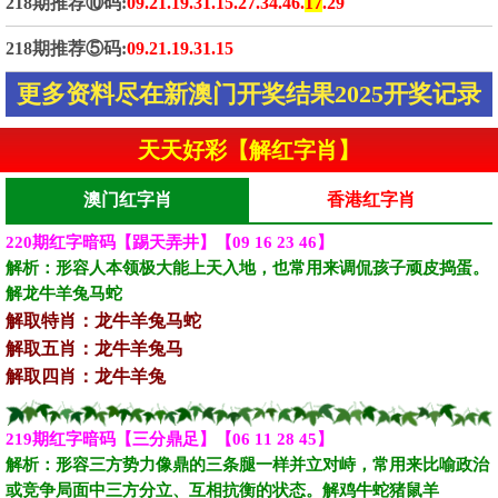
218期推荐⑩码:
09.21.19.31.15.27.34.46.
17
.29
218期推荐⑤码:
09.21.19.31.15
更多资料尽在新澳门开奖结果2025开奖记录
天天好彩【解红字肖】
澳门红字肖
香港红字肖
220期红字暗码【踢天弄井】【09 16 23 46】
解析：‌‌形容人本领极大能上天入地，也常用来调侃孩子顽皮捣蛋。
解龙牛羊兔马蛇‌‌‌‌‌‌‌
解取特肖：龙牛羊兔马蛇
解取五肖：龙牛羊兔马
解取四肖：龙牛羊兔
219期红字暗码【三分鼎足】【06 11 28 45】
解析：‌‌形容三方势力像鼎的三条腿一样并立对峙，常用来比喻政治
或竞争局面中三方分立、互相抗衡的状态。解鸡牛蛇猪鼠羊‌‌‌‌‌‌‌