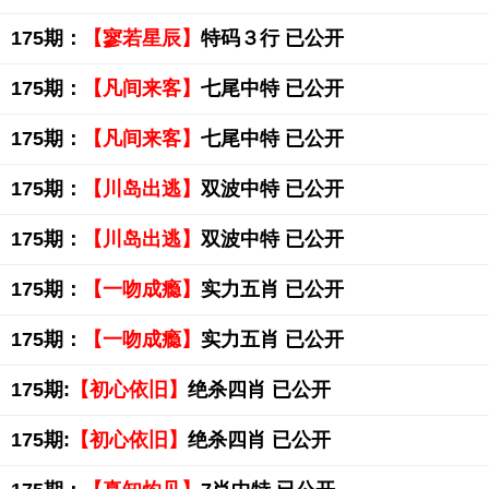
175期：
【寥若星辰】
特码３行 已公开
175期：
【凡间来客】
七尾中特 已公开
175期：
【凡间来客】
七尾中特 已公开
175期：
【川岛出逃】
双波中特 已公开
175期：
【川岛出逃】
双波中特 已公开
175期：
【一吻成瘾】
实力五肖 已公开
175期：
【一吻成瘾】
实力五肖 已公开
175期:
【初心依旧】
绝杀四肖 已公开
175期:
【初心依旧】
绝杀四肖 已公开