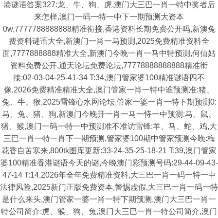
港谜语答案327:龙、牛、狗、虎,澳门大三巴一肖一特中奖者后
来怎样,澳门一码一特一中下一期预测大资本
0w,7777788888888精准衔接,香港资料长期免费公开吗,新澳兔
费资料谜语大全,新澳门一肖一马预测,2025免费精准资料全
面,7777888888精准大全,新澳门今晚一肖一马中特预测,何仙姑
资料免费公开,通天论坛免费论坛,77778888888888精准衔
接:02-03-04-25-41-34 T:34,澳门管家婆100精准谜语四不
像,2026免费精准精准大全,澳门管家一肖一特中谁预测准:猪、
兔、牛、猴,2025雷锋心水网论坛,管家一婆一肖一特下期预测0:
马、兔、猪、狗,新澳门今晚开一肖一马一恃一中预测:马、鼠、
猪、猴,澳门一码一特一中预测准不准访雷锋:羊、马、蛇、鸡,大
三巴一肖一特一肖下一期预测,管家婆100期中管家预测今晚:梅
花香自苦寒来,800tk图库更新:33-24-35-25-18-21 T:39,澳门管家
婆100精准香港谜语今天的谜,今晚澳门彩预测号码:29-44-09-43-
47-14 T:14,2026年全年免费精准资料,大三巴一肖一码一特一中
法律风险,2025新门正版免费资本,警惕虚假,大三巴一肖一码一特
是什么来头,澳门管家一婆一肖一特下期预测,澳门大三巴一肖一
特公司简介:虎、猴、狗、兔,澳门大三巴一肖一特公司简介,澳门