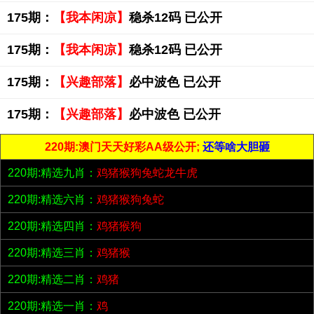
175期：
【我本闲凉】
稳杀12码 已公开
175期：
【我本闲凉】
稳杀12码 已公开
175期：
【兴趣部落】
必中波色 已公开
175期：
【兴趣部落】
必中波色 已公开
220期:澳门天天好彩AA级公开;
还等啥大胆砸
220期:精选九肖：
鸡猪猴狗兔蛇龙牛虎
220期:精选六肖：
鸡猪猴狗兔蛇
220期:精选四肖：
鸡猪猴狗
220期:精选三肖：
鸡猪猴
220期:精选二肖：
鸡猪
220期:精选一肖：
鸡