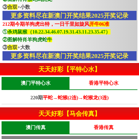
③
合双
+小数
更多资料尽在新澳门开奖结果2025开奖记录
212期今期羊狗虎出特，一日千里如旋风
开牛06准
①
杀鸡鼠猴（10.22.34.46.07.19.31.43.11.23.35.47）
②图解特肖羊狗虎蛇
牛
③
合双
+大数
更多资料尽在新澳门开奖结果2025开奖记录
天天好彩【平特心水】
澳门平特心水
香港平特心水
220期
平蛇→蛇猴(2连)→蛇猴龙(3连)
天天好彩【马会传真】
澳门传真
香港传真