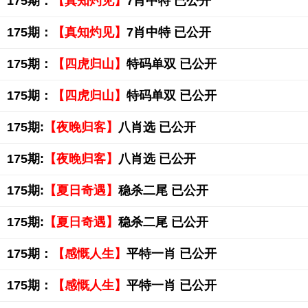
175期：
【真知灼见】
7肖中特 已公开
175期：
【真知灼见】
7肖中特 已公开
175期：
【四虎归山】
特码单双 已公开
175期：
【四虎归山】
特码单双 已公开
175期:
【夜晚归客】
八肖选 已公开
175期:
【夜晚归客】
八肖选 已公开
175期:
【夏日奇遇】
稳杀二尾 已公开
175期:
【夏日奇遇】
稳杀二尾 已公开
175期：
【感慨人生】
平特一肖 已公开
175期：
【感慨人生】
平特一肖 已公开