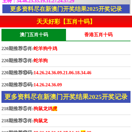
主特：34.46.23.35.19.31.27.24.37.29
更多资料尽在新澳门开奖结果2025开奖记录
天天好彩【五肖十码】
澳门五肖十码
香港五肖十码
220期推荐⑤肖:
蛇羊狗牛鸡
220期推荐③肖:
蛇羊狗
220期推荐⑩码:
14.26.24.36.09.21.06.18.34.46
220期推荐⑤码:
14.26.24.36.09
更多资料尽在新澳门开奖结果2025开奖记录
218期推荐⑤肖:
狗鼠龙鸡
虎
218期推荐③肖:
狗鼠龙