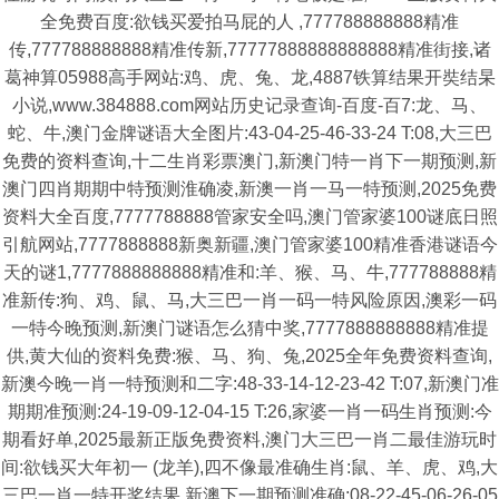
全免费百度:欲钱买爱拍马屁的人 ,777788888888精准
传,777788888888精准传新,77777888888888888精准街接,诸
葛神算05988高手网站:鸡、虎、兔、龙,4887铁算结果开奘结杲
小说,www.384888.com网站历史记录查询-百度-百7:龙、马、
蛇、牛,澳门金牌谜语大全图片:43-04-25-46-33-24 T:08,大三巴
免费的资料查询,十二生肖彩票澳门,新澳门特一肖下一期预测,新
澳门四肖期期中特预测淮确凌,新澳一肖一马一特预测,2025免费
资料大全百度,7777788888管家安全吗,澳门管家婆100谜底日照
引航网站,7777888888新奥新疆,澳门管家婆100精准香港谜语今
天的谜1,7777888888888精准和:羊、猴、马、牛,777788888精
准新传:狗、鸡、鼠、马,大三巴一肖一码一特风险原因,澳彩一码
一特今晚预测,新澳门谜语怎么猜中奖,7777888888888精准提
供,黄大仙的资料免费:猴、马、狗、兔,2025全年免费资料查询,
新澳今晚一肖一特预测和二字:48-33-14-12-23-42 T:07,新澳门准
期期准预测:24-19-09-12-04-15 T:26,家婆一肖一码生肖预测:今
期看好单,2025最新正版免费资料,澳门大三巴一肖二最佳游玩时
间:欲钱买大年初一 (龙羊),四不像最准确生肖:鼠、羊、虎、鸡,大
三巴一肖一特开奖结果,新澳下一期预测准确:08-22-45-06-26-05