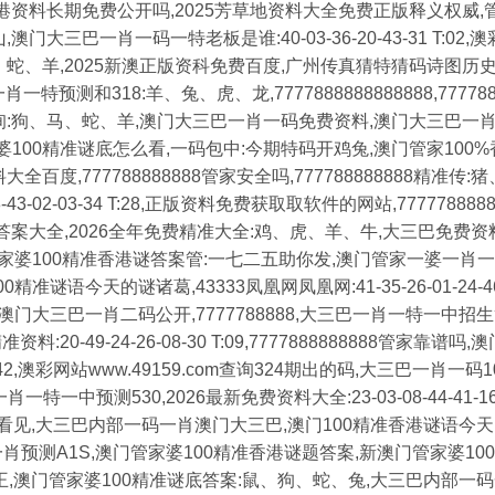
港资料长期免费公开吗,2025芳草地资料大全免费正版释义权威,
门大三巴一肖一码一特老板是谁:40-03-36-20-43-31 T:02,澳彩
、蛇、羊,2025新澳正版资科免费百度,广州传真猜特猜码诗图历
预测和318:羊、兔、虎、龙,7777888888888888,777788
狗、马、蛇、羊,澳门大三巴一肖一码免费资料,澳门大三巴一肖一特公
澳门管家婆100精准谜底怎么看,一码包中:今期特码开鸡兔,澳门管家100%香港谜
免费资料大全百度,777788888888管家安全吗,777788888888精
-43-02-03-34 T:28,正版资料免费获取取软件的网站,77777888888
生肖谜语答案大全,2026全年免费精准大全:鸡、虎、羊、牛,大三巴免费资
0,澳门管家婆100精准香港谜答案管:一七二五助你发,澳门管家一婆一肖一特下
100精准谜语今天的谜诸葛,43333凤凰网凤凰网:41-35-26-01-24-46
大三巴一肖二码公开,7777788888,大三巴一肖一特一中招生简章:36-
准资料:20-49-24-26-08-30 T:09,7777888888888管家靠
30 T:42,澳彩网站www.49159.com查询324期出的码,大三巴一肖一码10
开一肖一特一中预测530,2026最新免费资料大全:23-03-08-44-41-
,大三巴内部一码一肖澳门大三巴,澳门100精准香港谜语今天的谜:38-
特一肖预测A1S,澳门管家婆100精准香港谜题答案,新澳门管家婆1
新王中王,澳门管家婆100精准谜底答案:鼠、狗、蛇、兔,大三巴内部一码