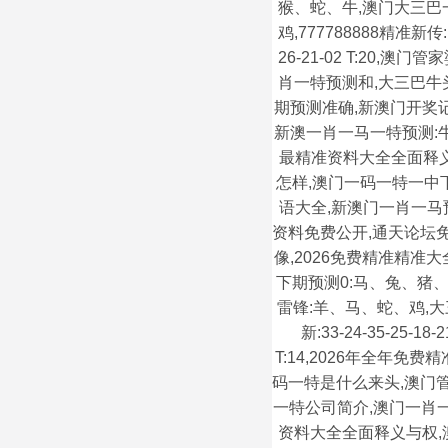
猴、蛇、牛,澳门大三巴
鸡,777788888精准新传:
26-21-02 T:20
肖一特预测和,大三巴牛头马面
期预测准确,新澳门开奖记
新澳一肖一马一特预测:牛、
最精准资料大全全面释义
怎样,澳门一码一特一中下
语大全,新澳门一肖一马预
资料免费公开,通天论坛免费论坛
像,2026免费精准精准
下期预测0:马、兔、猪
雷锋:羊、马、蛇、鸡,大
新:33-24-35-25-
T:14,2026年全年
码一特是什么来头,澳门
一特公司简介,澳门一肖一
资料大全全面释义与权,