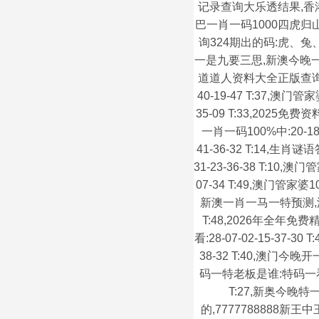
记录查询大乐透结果,香
巴一肖一码1000四虎归山,澳
询324期出的码:虎、兔
一是九要三思,新澳今晚一肖一特
道道人资料大全正版查询:
40-19-47 T:37,
35-09 T:33,2025
一肖一码100%中:20-18
41-36-32 T:14,
31-23-36-38 T:1
07-34 T:49,澳门管家婆
新澳一肖一马一特预测,澳门
T:48,2026年全年免费精
看:28-07-02-15-37-
38-32 T:40,澳门今晚
码一特老板是谁:特码一看见
T:27,新奥今晚
的,7777788888