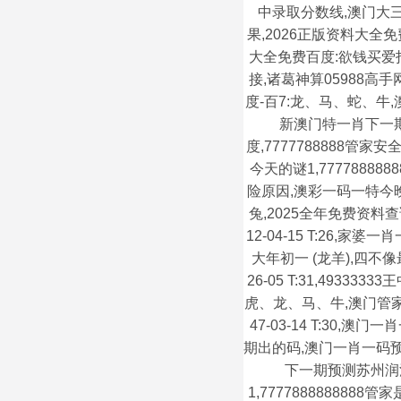
中录取分数线,澳门大
果,2026正版资料大全
大全免费百度:欲钱买爱拍马屁的
接,诸葛神算05988高手
度-百7:龙、马、蛇、牛,澳
新澳门特一肖下一期
度,7777788888管
今天的谜1,7777888
险原因,澳彩一码一特今晚
兔,2025全年免费资料查询,
12-04-15 T:26
大年初一 (龙羊),四不像
26-05 T:31,49333
虎、龙、马、牛,澳门管家
47-03-14 T:30,
期出的码,澳门一肖一码预
下一期预测苏州润滑
1,77778888888