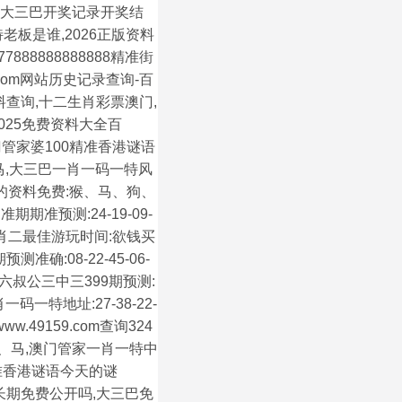
门大三巴开奖记录开奖结
老板是谁,2026正版资料
7888888888888精准街
.com网站历史记录查询-百
的资料查询,十二生肖彩票澳门,
025免费资料大全百
澳门管家婆100精准香港谜语
鼠、马,大三巴一肖一码一特风
仙的资料免费:猴、马、狗、
准期期准预测:24-19-09-
巴一肖二最佳游玩时间:欲钱买
确:08-22-45-06-
6,新澳六叔公三中三399期预测:
特地址:27-38-22-
.49159.com查询324
羊、马,澳门管家一肖一特中
精准香港谜语今天的谜
资料长期免费公开吗,大三巴免