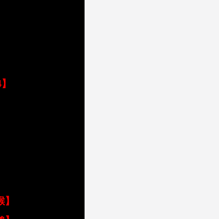
4】
猴】