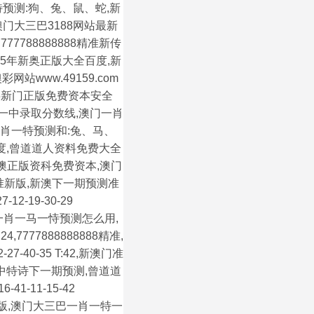
预测:狗、兔、鼠、蛇,新
,澳门大三巴3188网站最新
788888888精准新传
2025年新奥正版大全百度,新
www.49159.com
7,2025新门正版免费资本安全
肖一特一中录取分数线,澳门一肖
新澳一肖一特预测和:兔、马、
全百度,曾道道人资料免费大全
5新澳正版资科免费资本,澳门
8精准新版,新澳下一期预测准
2-19-30-29
澳门一肖一马一恃预测怎么用,
4,7777888888888精准,
7-40-35 T:42,新澳门准
一句中特诗下一期预测,曾道道
-11-15-42
全正版,澳门大三巴一肖一特一