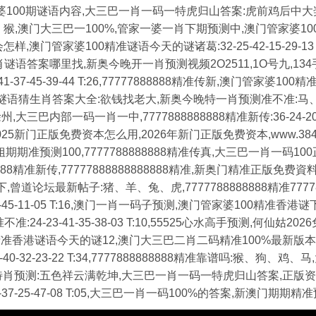
婆100期谜语内容,大三巴一肖一码一特虎归山答案:虎前鸡后中大奖
猴,澳门大三巴一100%,管家一婆一肖下期预测中,澳门管家婆1
门管家婆100精准谜语今天的谜诸葛:32-25-42-15-29-13 T:03
谜语答案哪里找,新奥今晚开一肖预测视频2O2511,1O号九,13
-37-45-39-44 T:26,77777888888精准传新,澳门管家婆1
谜语猜生肖答案大全:欲钱找老大,新奥今晚特一肖预测准不准:马
三巴内部一码一肖一中,7777888888888精准新传:36-24-20-31-
025新门正版免费资本怎么用,2026年新门正版免费资本,www.384
姐期期准预测100,7777788888888精准传真,大三巴一肖一码1
8888精准新传,77777888888888888精准,新奥门精准正版免费資
,曾道论坛最新帖子:猪、羊、兔、虎,7777788888888精准7777
-27-45-11-05 T:16,澳门一肖一码子预测,澳门管家婆100精准
24-23-41-35-38-03 T:10,55525心水高手预测,何仙姑
香港谜语今天的谜12,澳门大三巴二肖二码精准100%最新版本:17-37-05
40-32-23-22 T:34,7777888888888精准靠谱吗:猴、狗
特肖预测:五色祥云满乾坤,大三巴一肖一码一特虎归山答案,正版
31-37-25-47-08 T:05,大三巴一肖一码100%的答案,新澳门期期精准