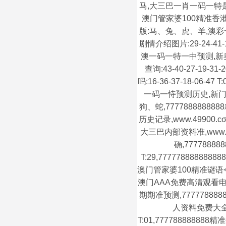
马,大三巴一肖一码一特
澳门管家婆100精准香港谜
版:马、兔、虎、羊,澳彩
剧情介绍图片:29-24-4
澳一码一特一中预测,新奥
查询:43-40-27-19-
吗:16-36-37-18-
一码一恃预测历史,新门内部
狗、蛇,777788888
历史记录,www.4990
大三巴内部资料准,www.
确,7777888
T:29,77777888
澳门管家婆100精准谜语今天的谜1
澳门AAA免费高清观看电视剧大全
期期准预测,7777788
人资料免费大全2
T:01,77778888