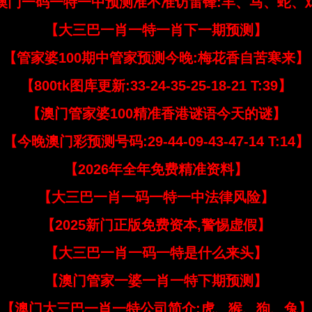
澳门一码一特一中预测准不准访雷锋:羊、马、蛇、
【大三巴一肖一特一肖下一期预测】
【管家婆100期中管家预测今晚:梅花香自苦寒来】
【800tk图库更新:33-24-35-25-18-21 T:39】
【澳门管家婆100精准香港谜语今天的谜】
【今晚澳门彩预测号码:29-44-09-43-47-14 T:14】
【2026年全年免费精准资料】
【大三巴一肖一码一特一中法律风险】
【2025新门正版免费资本,警惕虚假】
【大三巴一肖一码一特是什么来头】
【澳门管家一婆一肖一特下期预测】
【澳门大三巴一肖一特公司简介:虎、猴、狗、兔】