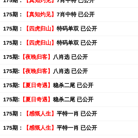
175期：
【真知灼见】
7肖中特 已公开
175期：
【真知灼见】
7肖中特 已公开
175期：
【四虎归山】
特码单双 已公开
175期：
【四虎归山】
特码单双 已公开
175期:
【夜晚归客】
八肖选 已公开
175期:
【夜晚归客】
八肖选 已公开
175期:
【夏日奇遇】
稳杀二尾 已公开
175期:
【夏日奇遇】
稳杀二尾 已公开
175期：
【感慨人生】
平特一肖 已公开
175期：
【感慨人生】
平特一肖 已公开