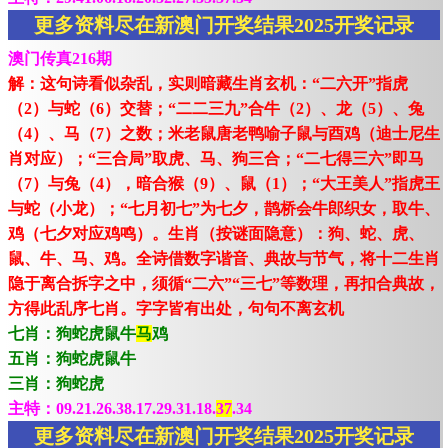
更多资料尽在新澳门开奖结果2025开奖记录
澳门传真216期
解：这句诗看似杂乱，实则暗藏生肖玄机：“二六开”指虎
（2）与蛇（6）交替；“二二三九”合牛（2）、龙（5）、兔
（4）、马（7）之数；米老鼠唐老鸭喻子鼠与酉鸡（迪士尼生
肖对应）；“三合局”取虎、马、狗三合；“二七得三六”即马
（7）与兔（4），暗合猴（9）、鼠（1）；“大王美人”指虎王
与蛇（小龙）；“七月初七”为七夕，鹊桥会牛郎织女，取牛、
鸡（七夕对应鸡鸣）。生肖（按谜面隐意）：狗、蛇、虎、
鼠、牛、马、鸡。全诗借数字谐音、典故与节气，将十二生肖
隐于离合拆字之中，须循“二六”“三七”等数理，再扣合典故，
方得此乱序七肖。字字皆有出处，句句不离玄机
七肖：狗蛇虎鼠牛
马
鸡
五肖：狗蛇虎鼠牛
三肖：狗蛇虎
主特：09.21.26.38.17.29.31.18.
37
.34
更多资料尽在新澳门开奖结果2025开奖记录