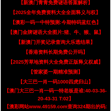
【新澳门青青免费谜语答案解析】
【2025全年免费资料大全全面释义与权】
【澳彩一码一中特预测:今期特码蓝红色】
【澳门金牌谜语大全图片:猪、牛、猴、鼠】
【新澳门开奖记录查询大乐透结果】
【香港资料长期免费公开吗】
【2025芳草地资料大全免费正版释义权威】
【管家婆一期精准预测】
【大三巴一肖一码1000四虎归山】
【澳门大三巴一肖一码一特老板是谁:40-03-36-
20-43-31 T:02】
【澳彩网站www.49159.com查询324期出的码: