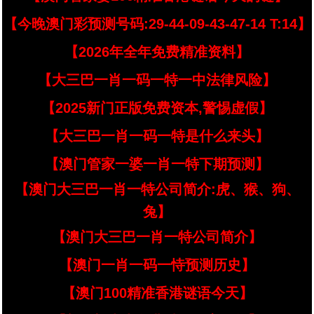
【今晚澳门彩预测号码:29-44-09-43-47-14 T:14】
【2026年全年免费精准资料】
【大三巴一肖一码一特一中法律风险】
【2025新门正版免费资本,警惕虚假】
【大三巴一肖一码一特是什么来头】
【澳门管家一婆一肖一特下期预测】
【澳门大三巴一肖一特公司简介:虎、猴、狗、
兔】
【澳门大三巴一肖一特公司简介】
【澳门一肖一码一恃预测历史】
【澳门100精准香港谜语今天】