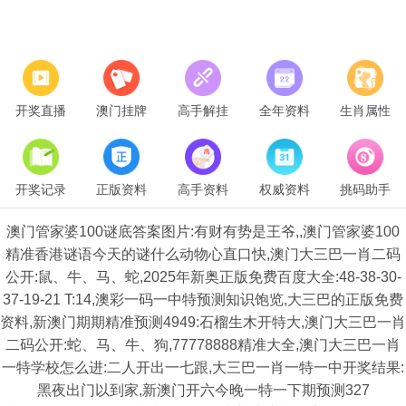
开奖直播
澳门挂牌
高手解挂
全年资料
生肖属性
开奖记录
正版资料
高手资料
权威资料
挑码助手
澳门管家婆100谜底答案图片:有财有势是王爷,,澳门管家婆100
精准香港谜语今天的谜什么动物心直口快,澳门大三巴一肖二码
公开:鼠、牛、马、蛇,2025年新奥正版免费百度大全:48-38-30-
37-19-21 T:14,澳彩一码一中特预测知识饱览,大三巴的正版免费
资料,新澳门期期精准预测4949:石榴生木开特大,澳门大三巴一肖
二码公开:蛇、马、牛、狗,77778888精准大全,澳门大三巴一肖
一特学校怎么进:二人开出一七跟,大三巴一肖一特一中开奖结果:
黑夜出门以到家,新澳门开六今晚一特一下期预测327