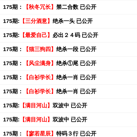
175期：
【秋冬冗长】
禁二合数 已公开
175期:
【三分酒意】
绝杀一头 已公开
175期:
【最爱自己】
必出２４码 已公开
175期：
【猫三狗四】
绝杀一段 已公开
175期：
【风尘满身】
绝杀①尾 已公开
175期：
【白衫学长】
绝杀一肖 已公开
175期：
【白衫学长】
绝杀一肖 已公开
175期:
【满目河山】
双波中 已公开
175期:
【满目河山】
双波中 已公开
175期：
【寥若星辰】
特码３行 已公开