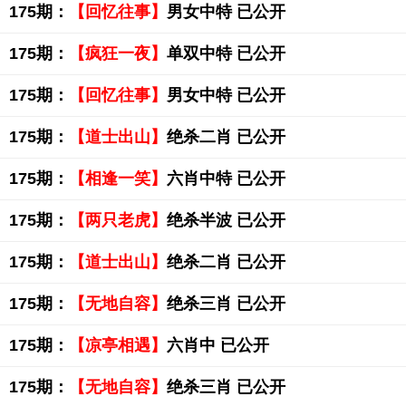
175期：
【回忆往事】
男女中特 已公开
175期：
【疯狂一夜】
单双中特 已公开
175期：
【回忆往事】
男女中特 已公开
175期：
【道士出山】
绝杀二肖 已公开
175期：
【相逢一笑】
六肖中特 已公开
175期：
【两只老虎】
绝杀半波 已公开
175期：
【道士出山】
绝杀二肖 已公开
175期：
【无地自容】
绝杀三肖 已公开
175期：
【凉亭相遇】
六肖中 已公开
175期：
【无地自容】
绝杀三肖 已公开