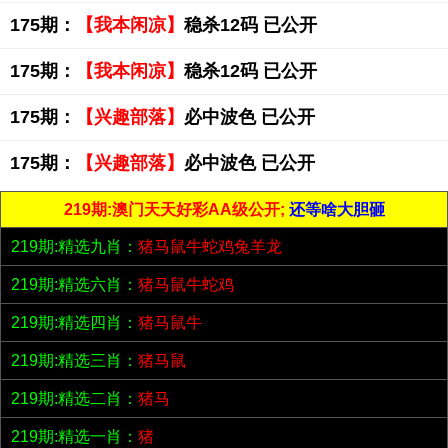
175期：
【我本闲凉】
稳杀12码 已公开
175期：
【我本闲凉】
稳杀12码 已公开
175期：
【兴趣部落】
必中波色 已公开
175期：
【兴趣部落】
必中波色 已公开
219期:澳门天天好彩AA级公开;
还等啥大胆砸
219期:精选九肖：
猪马鼠牛蛇鸡兔羊龙
219期:精选六肖：
猪马鼠牛蛇鸡
219期:精选四肖：
猪马鼠牛
219期:精选三肖：
猪马鼠
219期:精选二肖：
猪马
219期:精选一肖：
猪