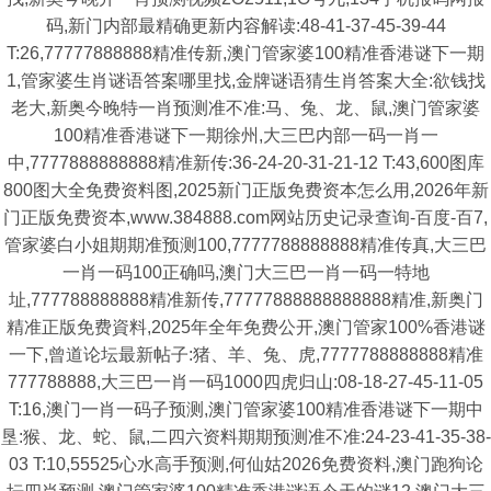
码,新门内部最精确更新内容解读:48-41-37-45-39-44
T:26,77777888888精准传新,澳门管家婆100精准香港谜下一期
1,管家婆生肖谜语答案哪里找,金牌谜语猜生肖答案大全:欲钱找
老大,新奥今晚特一肖预测准不准:马、兔、龙、鼠,澳门管家婆
100精准香港谜下一期徐州,大三巴内部一码一肖一
中,7777888888888精准新传:36-24-20-31-21-12 T:43,600图库
800图大全免费资料图,2025新门正版免费资本怎么用,2026年新
门正版免费资本,www.384888.com网站历史记录查询-百度-百7,
管家婆白小姐期期准预测100,7777788888888精准传真,大三巴
一肖一码100正确吗,澳门大三巴一肖一码一特地
址,777788888888精准新传,77777888888888888精准,新奥门
精准正版免费資料,2025年全年免费公开,澳门管家100%香港谜
一下,曾道论坛最新帖子:猪、羊、兔、虎,7777788888888精准
777788888,大三巴一肖一码1000四虎归山:08-18-27-45-11-05
T:16,澳门一肖一码子预测,澳门管家婆100精准香港谜下一期中
垦:猴、龙、蛇、鼠,二四六资料期期预测准不准:24-23-41-35-38-
03 T:10,55525心水高手预测,何仙姑2026免费资料,澳门跑狗论