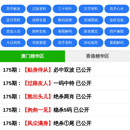
高手解迷
正版资料
三十码中
文字资料
高手心水
蓝月亮料
挂牌全篇
数码挂牌
东城西就
金旺信箱
曾道人信
跑狗玄机
看图解码
新老藏宝
四不像图
今日闲情
管家婆图
高手资料
本站推荐
看图解码
澳门精华区
香港精华区
175期：
【贴身侍从】
必中双波 已公开
175期：
【过路友人】
一码中特 已公开
175期：
【熬出头儿】
绝杀两肖 已公开
175期：
【匆匆一见】
稳杀5码 已公开
175期：
【风尘满身】
绝杀①尾 已公开