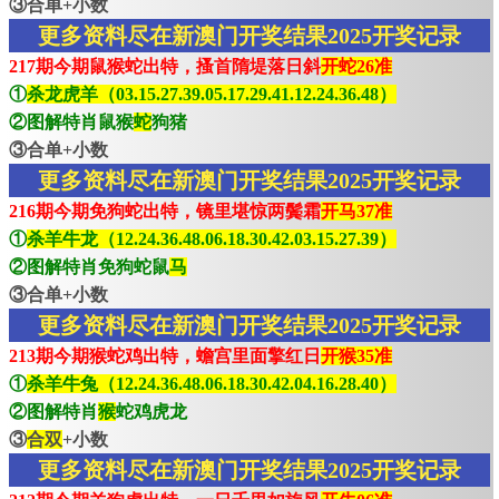
③合单+小数
更多资料尽在新澳门开奖结果2025开奖记录
217期今期鼠猴蛇出特，搔首隋堤落日斜
开蛇26准
①
杀龙虎羊（03.15.27.39.05.17.29.41.12.24.36.48）
②图解特肖鼠猴
蛇
狗猪
③合单+小数
更多资料尽在新澳门开奖结果2025开奖记录
216期今期免狗蛇出特，镜里堪惊两鬓霜
开马37准
①
杀羊牛龙（12.24.36.48.06.18.30.42.03.15.27.39）
②图解特肖免狗蛇鼠
马
③合单+小数
更多资料尽在新澳门开奖结果2025开奖记录
213期今期猴蛇鸡出特，蟾宫里面擎红日
开猴35准
①
杀羊牛兔（12.24.36.48.06.18.30.42.04.16.28.40）
②图解特肖
猴
蛇鸡虎龙
③
合双
+小数
更多资料尽在新澳门开奖结果2025开奖记录