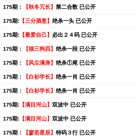
175期：
【秋冬冗长】
禁二合数 已公开
175期:
【三分酒意】
绝杀一头 已公开
175期:
【最爱自己】
必出２４码 已公开
175期：
【猫三狗四】
绝杀一段 已公开
175期：
【风尘满身】
绝杀①尾 已公开
175期：
【白衫学长】
绝杀一肖 已公开
175期：
【白衫学长】
绝杀一肖 已公开
175期:
【满目河山】
双波中 已公开
175期:
【满目河山】
双波中 已公开
175期：
【寥若星辰】
特码３行 已公开