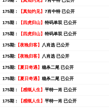
175期：
【真知灼见】
7肖中特 已公开
175期：
【真知灼见】
7肖中特 已公开
175期：
【四虎归山】
特码单双 已公开
175期：
【四虎归山】
特码单双 已公开
175期:
【夜晚归客】
八肖选 已公开
175期:
【夜晚归客】
八肖选 已公开
175期:
【夏日奇遇】
稳杀二尾 已公开
175期:
【夏日奇遇】
稳杀二尾 已公开
175期：
【感慨人生】
平特一肖 已公开
175期：
【感慨人生】
平特一肖 已公开