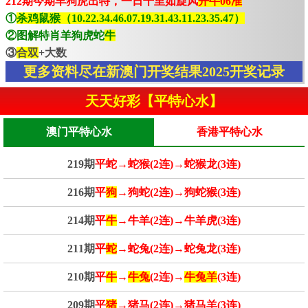
212期今期羊狗虎出特，一日千里如旋风
开牛06准
①
杀鸡鼠猴（10.22.34.46.07.19.31.43.11.23.35.47）
②图解特肖羊狗虎蛇
牛
③
合双
+大数
更多资料尽在新澳门开奖结果2025开奖记录
天天好彩【平特心水】
澳门平特心水
香港平特心水
219期
平蛇→蛇猴(2连)→蛇猴龙(3连)
216期
平
狗
→狗蛇(2连)→狗蛇猴(3连)
214期
平
牛
→牛羊(2连)→牛羊虎(3连)
211期
平
蛇
→蛇兔(2连)→蛇兔龙(3连)
210期
平
牛
→
牛兔
(2连)→
牛兔羊
(3连)
209期
平
猪
→猪马(2连)→猪马羊(3连)