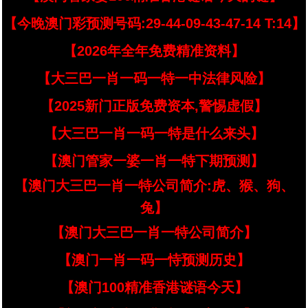
【今晚澳门彩预测号码:29-44-09-43-47-14 T:14】
【2026年全年免费精准资料】
【大三巴一肖一码一特一中法律风险】
【2025新门正版免费资本,警惕虚假】
【大三巴一肖一码一特是什么来头】
【澳门管家一婆一肖一特下期预测】
【澳门大三巴一肖一特公司简介:虎、猴、狗、
兔】
【澳门大三巴一肖一特公司简介】
【澳门一肖一码一恃预测历史】
【澳门100精准香港谜语今天】