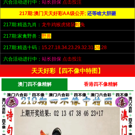
六合活动进行中：
站长担保
点击投注
217期:澳门天天好彩AA级公开;
还等啥大胆砸
217期:精选九肖：
龙牛鸡猴虎猪鼠
蛇
兔
217期:家禽野兽：
野兽
217期:精选十码：
15.27.18.34.23.29.32.31.
26
.28
六合活动进行中：
站长担保
点击投注
天天好彩【四不像中特图】
澳门四不像精解
香港四不像精解