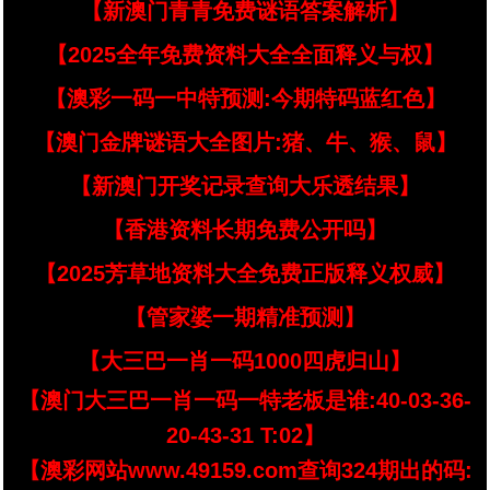
【新澳门青青免费谜语答案解析】
【2025全年免费资料大全全面释义与权】
【澳彩一码一中特预测:今期特码蓝红色】
【澳门金牌谜语大全图片:猪、牛、猴、鼠】
【新澳门开奖记录查询大乐透结果】
【香港资料长期免费公开吗】
【2025芳草地资料大全免费正版释义权威】
【管家婆一期精准预测】
【大三巴一肖一码1000四虎归山】
【澳门大三巴一肖一码一特老板是谁:40-03-36-
20-43-31 T:02】
【澳彩网站www.49159.com查询324期出的码: