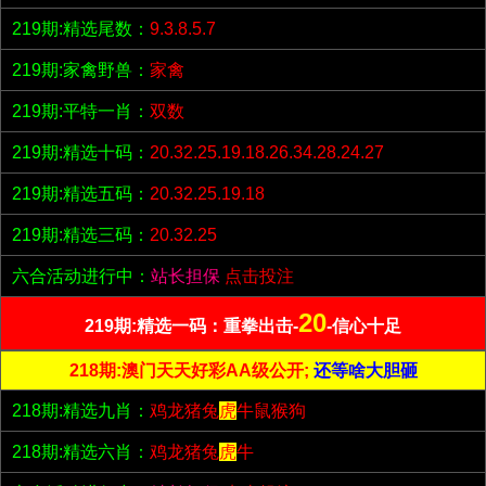
219期:精选尾数：
9.3.8.5.7
219期:家禽野兽：
家禽
219期:平特一肖：
双数
219期:精选十码：
20.32.25.19.18.26.34.28.24.27
219期:精选五码：
20.32.25.19.18
219期:精选三码：
20.32.25
六合活动进行中：
站长担保
点击投注
20
219期:精选一码：重拳出击-
-信心十足
218期:澳门天天好彩AA级公开;
还等啥大胆砸
218期:精选九肖：
鸡龙猪兔
虎
牛鼠猴狗
218期:精选六肖：
鸡龙猪兔
虎
牛