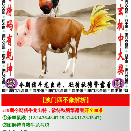
【澳门四不像解析】
219期今期猪牛龙出特，欲待秋塘擎露看
开？00准
①杀羊鼠猴（12.24.36.48.07.19.31.43.11.23.35.47）
②图解特肖猪牛龙马鸡