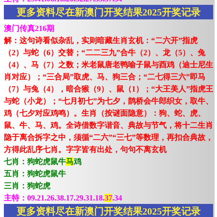
更多资料尽在新澳门开奖结果2025开奖记录
澳门传真216期
解：这句诗看似杂乱，实则暗藏生肖玄机：“二六开”指虎
（2）与蛇（6）交替；“二二三九”合牛（2）、龙（5）、兔
（4）、马（7）之数；米老鼠唐老鸭喻子鼠与酉鸡（迪士尼生
肖对应）；“三合局”取虎、马、狗三合；“二七得三六”即马
（7）与兔（4），暗合猴（9）、鼠（1）；“大王美人”指虎王
与蛇（小龙）；“七月初七”为七夕，鹊桥会牛郎织女，取牛、
鸡（七夕对应鸡鸣）。生肖（按谜面隐意）：狗、蛇、虎、
鼠、牛、马、鸡。全诗借数字谐音、典故与节气，将十二生肖
隐于离合拆字之中，须循“二六”“三七”等数理，再扣合典故，
方得此乱序七肖。字字皆有出处，句句不离玄机
七肖：狗蛇虎鼠牛
马
鸡
五肖：狗蛇虎鼠牛
三肖：狗蛇虎
主特：09.21.26.38.17.29.31.18.
37
.34
更多资料尽在新澳门开奖结果2025开奖记录