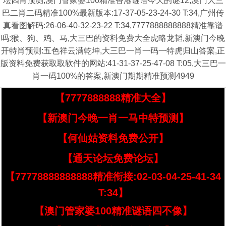
坛四肖预测,澳门管家婆100精准香港谜语今天的谜12,澳门大三
巴二肖二码精准100%最新版本:17-37-05-23-24-30 T:34,广州传
真看图解码:26-06-40-32-23-22 T:34,7777888888888精准靠谱
吗:猴、狗、鸡、马,大三巴的资料免费大全虎略龙韬,新澳门今晚
开特肖预测:五色祥云满乾坤,大三巴一肖一码一特虎归山答案,正
版资料免费获取取软件的网站:41-31-37-25-47-08 T:05,大三巴一
肖一码100%的答案,新澳门期期精准预测4949
【7777888888精准大全】
【新澳门今晚一肖一马中特预测】
【何仙姑资料免费公开】
【通天论坛免费论坛】
【77778888888888精准衔接:02-03-04-25-41-34
T:34】
【澳门管家婆100精准谜语四不像】