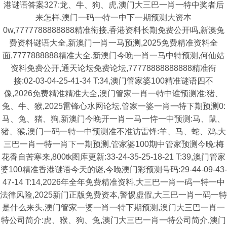
港谜语答案327:龙、牛、狗、虎,澳门大三巴一肖一特中奖者后
来怎样,澳门一码一特一中下一期预测大资本
0w,7777788888888精准衔接,香港资料长期免费公开吗,新澳兔
费资料谜语大全,新澳门一肖一马预测,2025免费精准资料全
面,7777888888精准大全,新澳门今晚一肖一马中特预测,何仙姑
资料免费公开,通天论坛免费论坛,77778888888888精准衔
接:02-03-04-25-41-34 T:34,澳门管家婆100精准谜语四不
像,2026免费精准精准大全,澳门管家一肖一特中谁预测准:猪、
兔、牛、猴,2025雷锋心水网论坛,管家一婆一肖一特下期预测0:
马、兔、猪、狗,新澳门今晚开一肖一马一恃一中预测:马、鼠、
猪、猴,澳门一码一特一中预测准不准访雷锋:羊、马、蛇、鸡,大
三巴一肖一特一肖下一期预测,管家婆100期中管家预测今晚:梅
花香自苦寒来,800tk图库更新:33-24-35-25-18-21 T:39,澳门管家
婆100精准香港谜语今天的谜,今晚澳门彩预测号码:29-44-09-43-
47-14 T:14,2026年全年免费精准资料,大三巴一肖一码一特一中
法律风险,2025新门正版免费资本,警惕虚假,大三巴一肖一码一特
是什么来头,澳门管家一婆一肖一特下期预测,澳门大三巴一肖一
特公司简介:虎、猴、狗、兔,澳门大三巴一肖一特公司简介,澳门