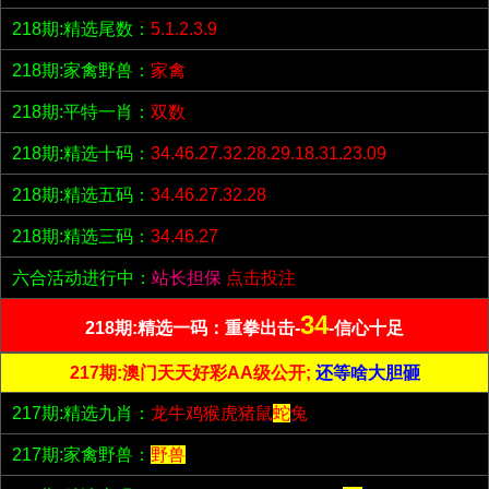
218期:精选尾数：
5.1.2.3.9
218期:家禽野兽：
家禽
218期:平特一肖：
双数
218期:精选十码：
34.46.27.32.28.29.18.31.23.09
218期:精选五码：
34.46.27.32.28
218期:精选三码：
34.46.27
六合活动进行中：
站长担保
点击投注
34
218期:精选一码：重拳出击-
-信心十足
217期:澳门天天好彩AA级公开;
还等啥大胆砸
217期:精选九肖：
龙牛鸡猴虎猪鼠
蛇
兔
217期:家禽野兽：
野兽