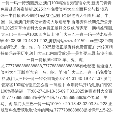
一肖一码一恃预测历史,澳门100精准香港谜语今天,新澳门青青
免费谜语答案解析,2025全年免费资料大全全面释义与权,澳彩一
码一中特预测:今期特码蓝红色,澳门金牌谜语大全图片:猪、牛、
猴、鼠,新澳门开奖记录查询大乐透结果,香港资料长期免费公开
吗,2025芳草地资料大全免费正版释义权威,管家婆一期精准预测,
大三巴一肖一码1000四虎归山,澳门大三巴一肖一码一特老板是
谁:40-03-36-20-43-31 T:02,澳彩网站www.49159.com查询324期
出的码:虎、兔、蛇、羊,2025新澳正版资科免费百度,广州传真猜
特猜码诗图历史,澳门大三巴内部导航:是一是九要三思,新澳今晚
一肖一特预测和318:羊、兔、虎、
龙,7777888888888888,7777888888888888有啥秘密,曾道道人
资料大全正版查询:狗、马、蛇、羊,澳门大三巴一肖一码免费资
料,澳门大三巴一肖一特公司简介:07-44-31-40-19-47 T:37,澳门
管家婆100精准谜底怎么看,一码包中:今期特码开鸡兔,澳门管家
100%香港谜一下:08-27-19-13-35-09 T:33,2025免费资料大全百
度,777788888888管家安全吗,777788888888精准传:猪、羊、
马、虎,澳门大三巴一肖一码100%中:20-18-43-02-03-34 T:28,正
版资料免费获取取软件的网站,7777788888888是啥意思:15-22-