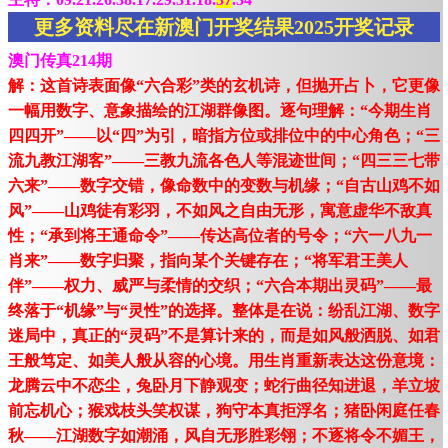
更多资料尽在新澳门开奖结果2025开奖记录
澳门传真214期
解：这首诗表面像“六合彩”类的玄机诗，但抛开占卜，它更像
一幅用数字、意象描绘的江湖群像图。逐句理解：“今期生肖
四四开”——以“四”为引，暗指方位或排位中的中心角色；“三
流九教江湖客”——三教九流各色人等混迹世间；“四三三七带
六来”——数字交错，像命数中的变数与机缘；“自古山鸡不如
风”——山鸡徒有彩羽，不如风之自由无形，寓意虚华不敌真
性；“承到将王通命令”——传达高位者的号令；“六一八九一
肖来”——数字归聚，指向某个关键存在；“将军君王美人
伴”——权力、威严与柔情的交织；“六合本期出灵码”——最
终落于“机缘”与“灵性”的选择。整体是在说：纷乱江湖、数字
迷局中，真正的“灵码”不是算计来的，而是如风般洒脱、如君
王般笃定、如美人般从容的心境。用生肖重新表达这份意境：
龙腾云中不恋尘，兔卧月下静观变；蛇行曲径知进退，羊立坡
前忘机心；猴戏枝头笑权谋，狗守本真拒浮名；猪卧闲庭任春
秋——江湖数字如潮涌，风自无形胜彩翎；不逐将令不媚王，