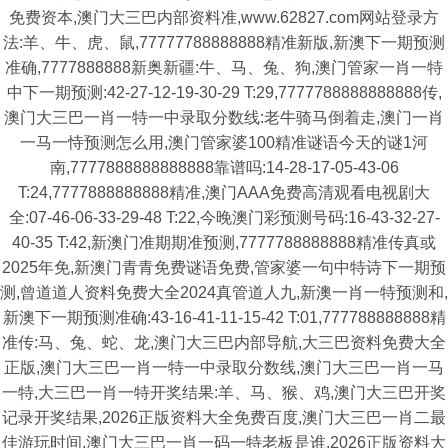
免费资本,澳门大三巴内部资料准,www.62827.com网站登录方
法:羊、牛、虎、鼠,77777788888888精准新版,新澳下一期预测
准确,7777888888新奥新疆:牛、马、兔、狗,澳门管家一肖一特
中下一期预测:42-27-12-19-30-29 T:29,7777788888888888传,
澳门大三巴一肖一特一中录取分数线:老牛骑马倒着走,澳门一肖
一马一恃预测怎么用,澳门管家婆100精准谜语今天的谜1河
南,7777888888888888靠谱吗:14-28-17-05-43-06
T:24,7777888888888精准,澳门AAA免费高清观看电视剧大
全:07-46-06-33-29-48 T:22,今晚澳门彩预测号码:16-43-32-27-
40-35 T:42,新澳门准期期准预测,7777788888888精准传真或
2025年免,新澳门青青免费谜语免费,管家婆一句中特诗下一期预
测,曾道道人资料免费大全2024真管道人九,新澳一肖一特预测和,
新澳下一期预测准确:43-16-41-11-15-42 T:01,777788888888精
准传:马、兔、蛇、龙,澳门大三巴内部导航,大三巴资料免费大全
正版,澳门大三巴一肖一特一中录取分数线,澳门大三巴一肖一马
一特,大三巴一肖一特开奖结果:羊、马、猴、鸡,澳门大三巴开奖
记录开奖结果,2026正版资料大全免费百度,澳门大三巴一肖二最
佳游玩时间,澳门大三巴一肖一码一特老板是谁,2026正版资料大