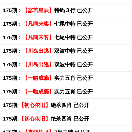
175期：
【寥若星辰】
特码３行 已公开
175期：
【凡间来客】
七尾中特 已公开
175期：
【凡间来客】
七尾中特 已公开
175期：
【川岛出逃】
双波中特 已公开
175期：
【川岛出逃】
双波中特 已公开
175期：
【一吻成瘾】
实力五肖 已公开
175期：
【一吻成瘾】
实力五肖 已公开
175期:
【初心依旧】
绝杀四肖 已公开
175期:
【初心依旧】
绝杀四肖 已公开