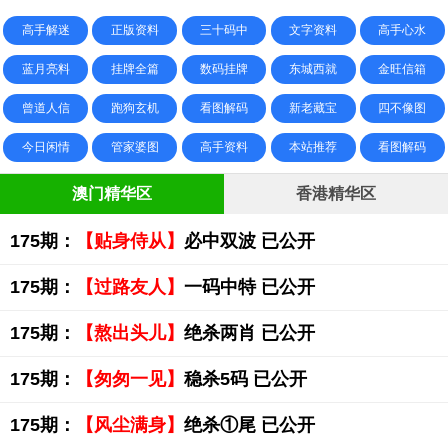
高手解迷
正版资料
三十码中
文字资料
高手心水
蓝月亮料
挂牌全篇
数码挂牌
东城西就
金旺信箱
曾道人信
跑狗玄机
看图解码
新老藏宝
四不像图
今日闲情
管家婆图
高手资料
本站推荐
看图解码
澳门精华区
香港精华区
175期：
【贴身侍从】
必中双波 已公开
175期：
【过路友人】
一码中特 已公开
175期：
【熬出头儿】
绝杀两肖 已公开
175期：
【匆匆一见】
稳杀5码 已公开
175期：
【风尘满身】
绝杀①尾 已公开