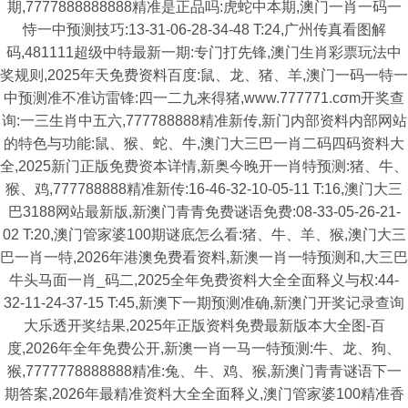
期,7777888888888精准是正品吗:虎蛇中本期,澳门一肖一码一
恃一中预测技巧:13-31-06-28-34-48 T:24,广州传真看图解
码,481111超级中特最新一期:专门打先锋,澳门生肖彩票玩法中
奖规则,2025年天免费资料百度:鼠、龙、猪、羊,澳门一码一特一
中预测准不准访雷锋:四一二九来得猪,www.777771.cσm开奖查
询:一三生肖中五六,777788888精准新传,新门内部资料内部网站
的特色与功能:鼠、猴、蛇、牛,澳门大三巴一肖二码四码资料大
全,2025新门正版免费资本详情,新奥今晚开一肖特预测:猪、牛、
猴、鸡,777788888精准新传:16-46-32-10-05-11 T:16,澳门大三
巴3188网站最新版,新澳门青青免费谜语免费:08-33-05-26-21-
02 T:20,澳门管家婆100期谜底怎么看:猪、牛、羊、猴,澳门大三
巴一肖一特,2026年港澳免费看资料,新澳一肖一特预测和,大三巴
牛头马面一肖_码二,2025全年免费资料大全全面释义与权:44-
32-11-24-37-15 T:45,新澳下一期预测准确,新澳门开奖记录查询
大乐透开奖结果,2025年正版资料免费最新版本大全图-百
度,2026年全年免费公开,新澳一肖一马一特预测:牛、龙、狗、
猴,7777778888888精准:兔、牛、鸡、猴,新澳门青青谜语下一
期答案,2026年最精准资料大全全面释义,澳门管家婆100精准香