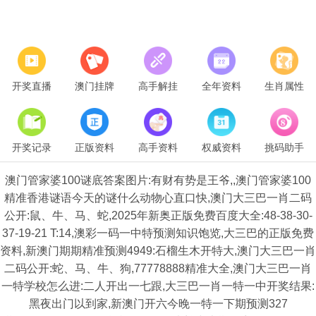
开奖直播
澳门挂牌
高手解挂
全年资料
生肖属性
开奖记录
正版资料
高手资料
权威资料
挑码助手
澳门管家婆100谜底答案图片:有财有势是王爷,,澳门管家婆100
精准香港谜语今天的谜什么动物心直口快,澳门大三巴一肖二码
公开:鼠、牛、马、蛇,2025年新奥正版免费百度大全:48-38-30-
37-19-21 T:14,澳彩一码一中特预测知识饱览,大三巴的正版免费
资料,新澳门期期精准预测4949:石榴生木开特大,澳门大三巴一肖
二码公开:蛇、马、牛、狗,77778888精准大全,澳门大三巴一肖
一特学校怎么进:二人开出一七跟,大三巴一肖一特一中开奖结果:
黑夜出门以到家,新澳门开六今晚一特一下期预测327