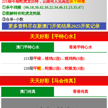
221期今期蛇虎龙出特，云路何人见高志
开？00准
①杀牛鸡猴（06.18.30.42.10.22.34.46.11.23.35.47）
②图解特肖蛇虎龙狗鼠
③合单+小数
更多资料尽在新澳门开奖结果2025开奖记录
天天好彩【平特心水】
澳门平特心水
香港平特心水
221期
平猪→猪鸡(2连)→猪鸡狗(3连)
220期
平
蛇
→蛇猴(2连)→蛇猴龙(3连)
天天好彩【马会传真】
澳门传真
香港传真