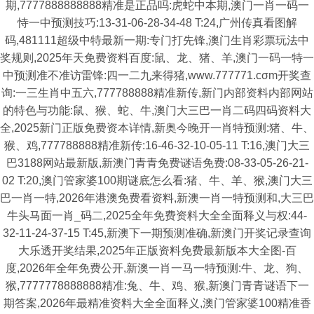
期,7777888888888精准是正品吗:虎蛇中本期,澳门一肖一码一
恃一中预测技巧:13-31-06-28-34-48 T:24,广州传真看图解
码,481111超级中特最新一期:专门打先锋,澳门生肖彩票玩法中
奖规则,2025年天免费资料百度:鼠、龙、猪、羊,澳门一码一特一
中预测准不准访雷锋:四一二九来得猪,www.777771.cσm开奖查
询:一三生肖中五六,777788888精准新传,新门内部资料内部网站
的特色与功能:鼠、猴、蛇、牛,澳门大三巴一肖二码四码资料大
全,2025新门正版免费资本详情,新奥今晚开一肖特预测:猪、牛、
猴、鸡,777788888精准新传:16-46-32-10-05-11 T:16,澳门大三
巴3188网站最新版,新澳门青青免费谜语免费:08-33-05-26-21-
02 T:20,澳门管家婆100期谜底怎么看:猪、牛、羊、猴,澳门大三
巴一肖一特,2026年港澳免费看资料,新澳一肖一特预测和,大三巴
牛头马面一肖_码二,2025全年免费资料大全全面释义与权:44-
32-11-24-37-15 T:45,新澳下一期预测准确,新澳门开奖记录查询
大乐透开奖结果,2025年正版资料免费最新版本大全图-百
度,2026年全年免费公开,新澳一肖一马一特预测:牛、龙、狗、
猴,7777778888888精准:兔、牛、鸡、猴,新澳门青青谜语下一
期答案,2026年最精准资料大全全面释义,澳门管家婆100精准香