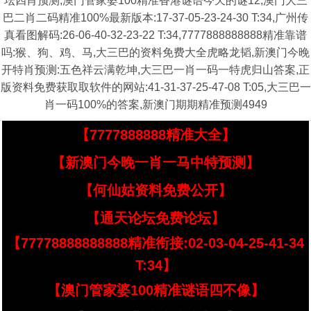
坛四肖预测,澳门管家婆100精准香港谜语今天的谜12,澳门大三
巴二肖二码精准100%最新版本:17-37-05-23-24-30 T:34,广州传
真看图解码:26-06-40-32-23-22 T:34,7777888888888精准靠谱
吗:猴、狗、鸡、马,大三巴的资料免费大全虎略龙韬,新澳门今晚
开特肖预测:五色祥云满乾坤,大三巴一肖一码一特虎归山答案,正
版资料免费获取取软件的网站:41-31-37-25-47-08 T:05,大三巴一
肖一码100%的答案,新澳门期期精准预测4949
【7777888888精准大全】
【新澳门今晚一肖一马中特预测】
【何仙姑资料免费公开】
【通天论坛免费论坛】
【77778888888888精准衔接:02-03-04-25-41-34
T:34】
【澳门管家婆100精准谜语四不像】