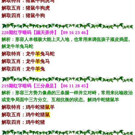
解取特肖：猪鼠牛狗虎马
解取五肖：猪鼠牛狗虎
解取四肖：猪鼠牛狗
220期红字暗码【踢天弄井】【09 16 23 46】
解析：‌‌形容人本领极大能上天入地，也常用来调侃孩子顽皮捣蛋。
解龙牛羊兔马蛇‌‌‌‌‌‌‌
解取特肖：龙牛
羊
兔马蛇
解取五肖：龙牛
羊
兔马
解取四肖：龙牛
羊
兔
219期红字暗码【三分鼎足】【06 11 28 45】
解析：‌‌形容三方势力像鼎的三条腿一样并立对峙，常用来比喻政治
或竞争局面中三方分立、互相抗衡的状态。解鸡牛蛇猪鼠羊‌‌‌‌‌‌‌
解取特肖：鸡牛蛇猪
鼠
羊
解取五肖：鸡牛蛇猪
鼠
解取四肖：鸡牛蛇猪