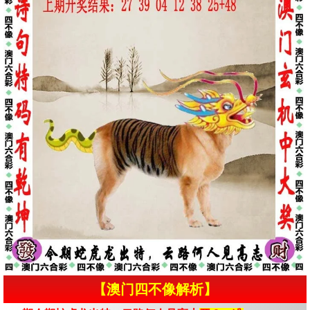
【澳门四不像解析】