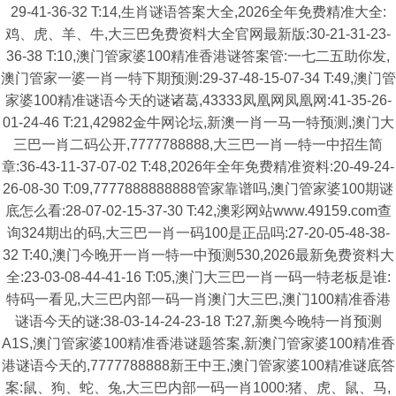
29-41-36-32 T:14,生肖谜语答案大全,2026全年免费精准大全:
鸡、虎、羊、牛,大三巴免费资料大全官网最新版:30-21-31-23-
36-38 T:10,澳门管家婆100精准香港谜答案管:一七二五助你发,
澳门管家一婆一肖一特下期预测:29-37-48-15-07-34 T:49,澳门管
家婆100精准谜语今天的谜诸葛,43333凤凰网凤凰网:41-35-26-
01-24-46 T:21,42982金牛网论坛,新澳一肖一马一特预测,澳门大
三巴一肖二码公开,7777788888,大三巴一肖一特一中招生简
章:36-43-11-37-07-02 T:48,2026年全年免费精准资料:20-49-24-
26-08-30 T:09,7777888888888管家靠谱吗,澳门管家婆100期谜
底怎么看:28-07-02-15-37-30 T:42,澳彩网站www.49159.com查
询324期出的码,大三巴一肖一码100是正品吗:27-20-05-48-38-
32 T:40,澳门今晚开一肖一特一中预测530,2026最新免费资料大
全:23-03-08-44-41-16 T:05,澳门大三巴一肖一码一特老板是谁:
特码一看见,大三巴内部一码一肖澳门大三巴,澳门100精准香港
谜语今天的谜:38-03-14-24-23-18 T:27,新奥今晚特一肖预测
A1S,澳门管家婆100精准香港谜题答案,新澳门管家婆100精准香
港谜语今天的,7777788888新王中王,澳门管家婆100精准谜底答
案:鼠、狗、蛇、兔,大三巴内部一码一肖1000:猪、虎、鼠、马,