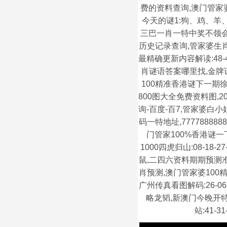
费的资料查询,澳门管家
今天的谜1:狗、鸡、羊、
三巴一肖一特中奖不领会怎样,澳
历史记录查询,管家婆生肖
最精确更新内容解读:48-41
肖谜语答案哪里找,金牌
100精准香港谜下一期徐州,大
800图大全免费资料图,2
询-百度-百7,管家婆白小
码一特地址,77778888
门管家100%香港谜一下
1000四虎归山:08-18
鼠,二四六资料期期预测准不准:
肖预测,澳门管家婆100精准
广州传真看图解码:26-06-
略龙韬,新澳门今晚开
站:41-