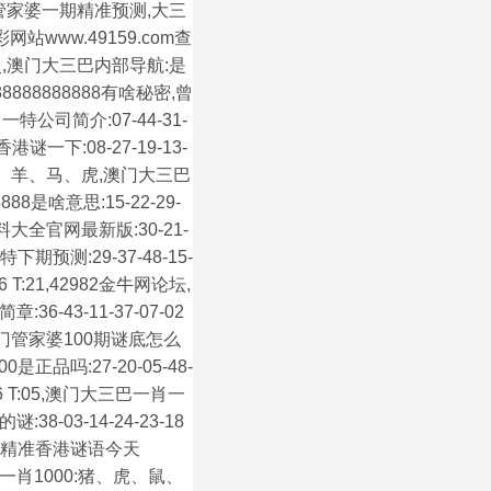
管家婆一期精准预测,大三
网站www.49159.com查
史,澳门大三巴内部导航:是
8888888888有啥秘密,曾
司简介:07-44-31-
一下:08-27-19-13-
准传:猪、羊、马、虎,澳门大三巴
88是啥意思:15-22-29-
料大全官网最新版:30-21-
期预测:29-37-48-15-
 T:21,42982金牛网论坛,
43-11-37-07-02
谱吗,澳门管家婆100期谜底怎么
0是正品吗:27-20-05-48-
16 T:05,澳门大三巴一肖一
03-14-24-23-18
00精准香港谜语今天
一肖1000:猪、虎、鼠、