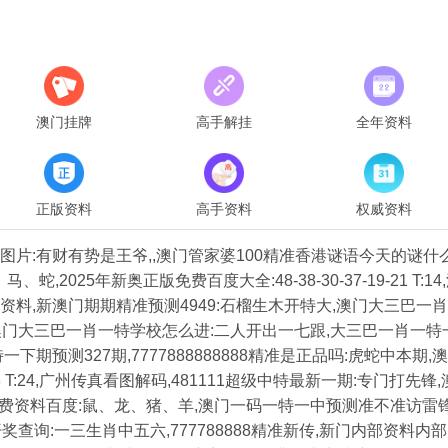
澳门挂牌
高手解挂
全年资料
正版资料
高手资料
权威资料
案图片:有财有势是王爷,,澳门管家婆100精准香港谜语今天的谜什
蛇,2025年新奥正版免费百度大全:48-38-30-37-19-21 T
资料,新澳门期期精准预测4949:石榴生木开特大,澳门大三巴一
大全,澳门大三巴一肖一特学校怎么进:二人开出一七跟,大三巴一肖一
下期预测327期,7777888888888精准是正品吗:虎蛇中本
-34-48 T:24,广州传真看图解码,481111超级中特最新一期:专门
天免费资料百度:鼠、龙、猪、羊,澳门一码一特一中预测准不准访雷
cσm开奖查询:一三生肖中五六,777788888精准新传,新门内部资