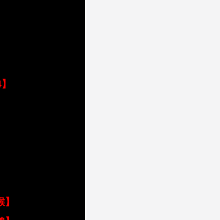
4】
猴】