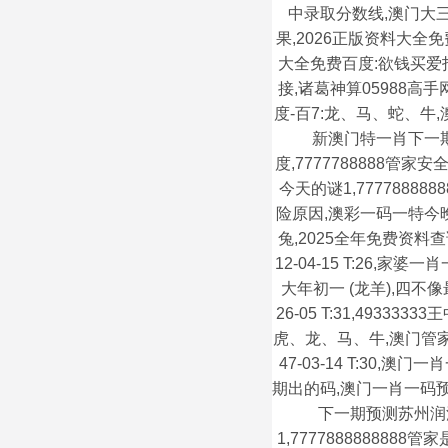
中录取分数线,澳门大
果,2026正版资料大全
大全免费百度:欲钱买爱拍马屁的
接,诸葛神算05988高手
度-百7:龙、马、蛇、牛,澳
新澳门特一肖下一期
度,7777788888管
今天的谜1,7777888
险原因,澳彩一码一特今晚
兔,2025全年免费资料查询,
12-04-15 T:26
大年初一 (龙羊),四不像
26-05 T:31,49333
虎、龙、马、牛,澳门管家
47-03-14 T:30,
期出的码,澳门一肖一码预
下一期预测苏州润滑
1,77778888888