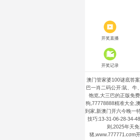
开奖直播
开奖记录
澳门管家婆100谜底答
巴一肖二码公开:鼠、牛、马、
饱览,大三巴的正版免费
狗,77778888精准
到家,新澳门开六今晚一特一
技巧:13-31-06-28
则,2025年
猪,www.777771.