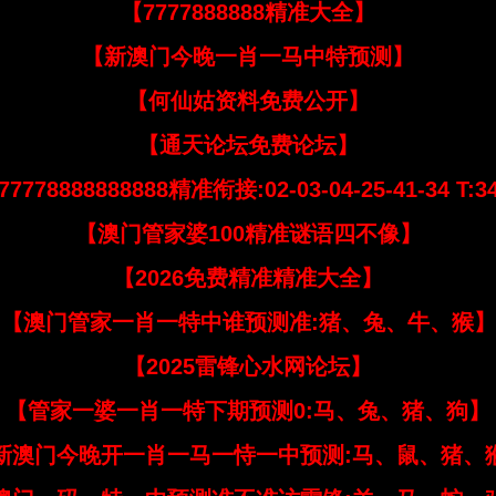
【7777888888精准大全】
【新澳门今晚一肖一马中特预测】
【何仙姑资料免费公开】
【通天论坛免费论坛】
77778888888888精准衔接:02-03-04-25-41-34 T:3
【澳门管家婆100精准谜语四不像】
【2026免费精准精准大全】
【澳门管家一肖一特中谁预测准:猪、兔、牛、猴】
【2025雷锋心水网论坛】
【管家一婆一肖一特下期预测0:马、兔、猪、狗】
新澳门今晚开一肖一马一恃一中预测:马、鼠、猪、