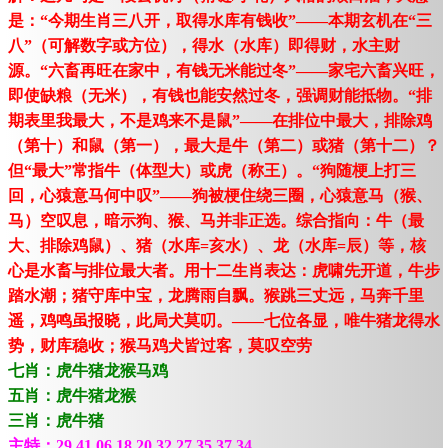
是：“今期生肖三八开，取得水库有钱收”——本期玄机在“三
八”（可解数字或方位），得水（水库）即得财，水主财
源。“六畜再旺在家中，有钱无米能过冬”——家宅六畜兴旺，
即使缺粮（无米），有钱也能安然过冬，强调财能抵物。“排
期表里我最大，不是鸡来不是鼠”——在排位中最大，排除鸡
（第十）和鼠（第一），最大是牛（第二）或猪（第十二）？
但“最大”常指牛（体型大）或虎（称王）。“狗随梗上打三
回，心猿意马何中叹”——狗被梗住绕三圈，心猿意马（猴、
马）空叹息，暗示狗、猴、马并非正选。综合指向：牛（最
大、排除鸡鼠）、猪（水库=亥水）、龙（水库=辰）等，核
心是水畜与排位最大者。用十二生肖表达：虎啸先开道，牛步
踏水潮；猪守库中宝，龙腾雨自飘。猴跳三丈远，马奔千里
遥，鸡鸣虽报晓，此局犬莫叨。——七位各显，唯牛猪龙得水
势，财库稳收；猴马鸡犬皆过客，莫叹空劳
七肖：虎牛猪龙猴马鸡
五肖：虎牛猪龙猴
三肖：虎牛猪
主特：29.41.06.18.20.32.27.35.37.34