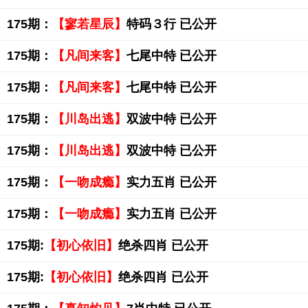
175期：
【寥若星辰】
特码３行 已公开
175期：
【凡间来客】
七尾中特 已公开
175期：
【凡间来客】
七尾中特 已公开
175期：
【川岛出逃】
双波中特 已公开
175期：
【川岛出逃】
双波中特 已公开
175期：
【一吻成瘾】
实力五肖 已公开
175期：
【一吻成瘾】
实力五肖 已公开
175期:
【初心依旧】
绝杀四肖 已公开
175期:
【初心依旧】
绝杀四肖 已公开