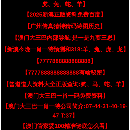
虎、兔、蛇、羊】
【2025新澳正版资科免费百度】
【广州传真猜特猜码诗图历史】
【澳门大三巴内部导航:是一是九要三思】
【新澳今晚一肖一特预测和318:羊、兔、虎、龙】
【7777888888888888】
【7777888888888888有啥秘密】
【曾道道人资料大全正版查询:狗、马、蛇、羊】
【澳门大三巴一肖一码免费资料】
【澳门大三巴一肖一特公司简介:07-44-31-40-19-
47 T:37】
【澳门管家婆100精准谜底怎么看】