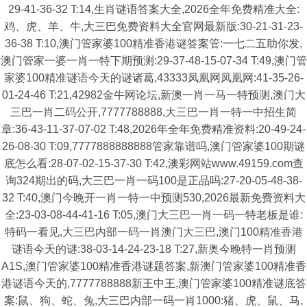
29-41-36-32 T:14,生肖谜语答案大全,2026全年免费精准大全:
鸡、虎、羊、牛,大三巴免费资料大全官网最新版:30-21-31-23-
36-38 T:10,澳门管家婆100精准香港谜答案管:一七二五助你发,
澳门管家一婆一肖一特下期预测:29-37-48-15-07-34 T:49,澳门管
家婆100精准谜语今天的谜诸葛,43333凤凰网凤凰网:41-35-26-
01-24-46 T:21,42982金牛网论坛,新澳一肖一马一特预测,澳门大
三巴一肖二码公开,7777788888,大三巴一肖一特一中招生简
章:36-43-11-37-07-02 T:48,2026年全年免费精准资料:20-49-24-
26-08-30 T:09,7777888888888管家靠谱吗,澳门管家婆100期谜
底怎么看:28-07-02-15-37-30 T:42,澳彩网站www.49159.com查
询324期出的码,大三巴一肖一码100是正品吗:27-20-05-48-38-
32 T:40,澳门今晚开一肖一特一中预测530,2026最新免费资料大
全:23-03-08-44-41-16 T:05,澳门大三巴一肖一码一特老板是谁:
特码一看见,大三巴内部一码一肖澳门大三巴,澳门100精准香港
谜语今天的谜:38-03-14-24-23-18 T:27,新奥今晚特一肖预测
A1S,澳门管家婆100精准香港谜题答案,新澳门管家婆100精准香
港谜语今天的,7777788888新王中王,澳门管家婆100精准谜底答
案:鼠、狗、蛇、兔,大三巴内部一码一肖1000:猪、虎、鼠、马,