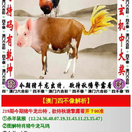
【澳门四不像解析】
219期今期猪牛龙出特，欲待秋塘擎露看
开？00准
①杀羊鼠猴（12.24.36.48.07.19.31.43.11.23.35.47）
②图解特肖猪牛龙马鸡