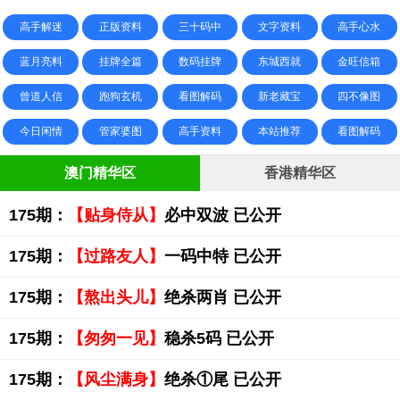
高手解迷
正版资料
三十码中
文字资料
高手心水
蓝月亮料
挂牌全篇
数码挂牌
东城西就
金旺信箱
曾道人信
跑狗玄机
看图解码
新老藏宝
四不像图
今日闲情
管家婆图
高手资料
本站推荐
看图解码
澳门精华区
香港精华区
175期：
【贴身侍从】
必中双波 已公开
175期：
【过路友人】
一码中特 已公开
175期：
【熬出头儿】
绝杀两肖 已公开
175期：
【匆匆一见】
稳杀5码 已公开
175期：
【风尘满身】
绝杀①尾 已公开