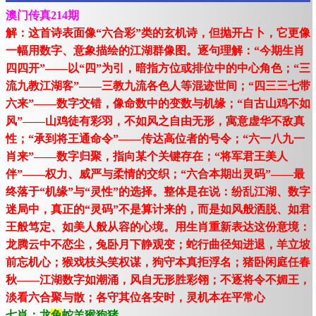
澳门传真214期
解：这首诗表面像“六合彩”类的玄机诗，但抛开占卜，它更像
一幅用数字、意象描绘的江湖群像图。逐句理解：“今期生肖
四四开”——以“四”为引，暗指方位或排位中的中心角色；“三
流九教江湖客”——三教九流各色人等混迹世间；“四三三七带
六来”——数字交错，像命数中的变数与机缘；“自古山鸡不如
风”——山鸡徒有彩羽，不如风之自由无形，寓意虚华不敌真
性；“承到将王通命令”——传达高位者的号令；“六一八九一
肖来”——数字归聚，指向某个关键存在；“将军君王美人
伴”——权力、威严与柔情的交织；“六合本期出灵码”——最
终落于“机缘”与“灵性”的选择。整体是在说：纷乱江湖、数字
迷局中，真正的“灵码”不是算计来的，而是如风般洒脱、如君
王般笃定、如美人般从容的心境。用生肖重新表达这份意境：
龙腾云中不恋尘，兔卧月下静观变；蛇行曲径知进退，羊立坡
前忘机心；猴戏枝头笑权谋，狗守本真拒浮名；猪卧闲庭任春
秋——江湖数字如潮涌，风自无形胜彩翎；不逐将令不媚王，
淡看六合聚与散；各守其位各安时，灵机本在平常心
七肖：龙
兔
蛇羊猴狗猪