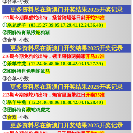
③合单+小数
更多资料尽在新澳门开奖结果2025开奖记录
217期今期鼠猴蛇出特，搔首隋堤落日斜
开蛇26准
①
杀龙虎羊（03.15.27.39.05.17.29.41.12.24.36.48）
②图解特肖鼠猴
蛇
狗猪
③合单+小数
更多资料尽在新澳门开奖结果2025开奖记录
216期今期免狗蛇出特，镜里堪惊两鬓霜
开马37准
①
杀羊牛龙（12.24.36.48.06.18.30.42.03.15.27.39）
②图解特肖免狗蛇鼠
马
③合单+小数
更多资料尽在新澳门开奖结果2025开奖记录
213期今期猴蛇鸡出特，蟾宫里面擎红日
开猴35准
①
杀羊牛兔（12.24.36.48.06.18.30.42.04.16.28.40）
②图解特肖
猴
蛇鸡虎龙
③
合双
+小数
更多资料尽在新澳门开奖结果2025开奖记录