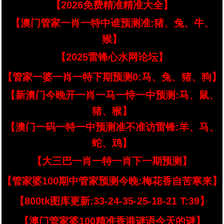
【2026免费精准精准大全】
【澳门管家一肖一特中谁预测准:猪、兔、牛、
猴】
【2025雷锋心水网论坛】
【管家一婆一肖一特下期预测0:马、兔、猪、狗】
【新澳门今晚开一肖一马一恃一中预测:马、鼠、
猪、猴】
【澳门一码一特一中预测准不准访雷锋:羊、马、
蛇、鸡】
【大三巴一肖一特一肖下一期预测】
【管家婆100期中管家预测今晚:梅花香自苦寒来】
【800tk图库更新:33-24-35-25-18-21 T:39】
【澳门管家婆100精准香港谜语今天的谜】