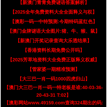
【新澳门青青免费谜语答案解析】
【2025全年免费资料大全全面释义与权】
【澳彩一码一中特预测:今期特码蓝红色】
【澳门金牌谜语大全图片:猪、牛、猴、鼠】
【新澳门开奖记录查询大乐透结果】
【香港资料长期免费公开吗】
【2025芳草地资料大全免费正版释义权威】
【管家婆一期精准预测】
【大三巴一肖一码1000四虎归山】
【澳门大三巴一肖一码一特老板是谁:40-03-36-
20-43-31 T:02】
【澳彩网站www.49159.com查询324期出的码: