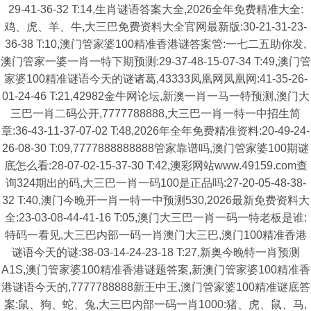
29-41-36-32 T:14,生肖谜语答案大全,2026全年免费精准大全:
鸡、虎、羊、牛,大三巴免费资料大全官网最新版:30-21-31-23-
36-38 T:10,澳门管家婆100精准香港谜答案管:一七二五助你发,
澳门管家一婆一肖一特下期预测:29-37-48-15-07-34 T:49,澳门管
家婆100精准谜语今天的谜诸葛,43333凤凰网凤凰网:41-35-26-
01-24-46 T:21,42982金牛网论坛,新澳一肖一马一特预测,澳门大
三巴一肖二码公开,7777788888,大三巴一肖一特一中招生简
章:36-43-11-37-07-02 T:48,2026年全年免费精准资料:20-49-24-
26-08-30 T:09,7777888888888管家靠谱吗,澳门管家婆100期谜
底怎么看:28-07-02-15-37-30 T:42,澳彩网站www.49159.com查
询324期出的码,大三巴一肖一码100是正品吗:27-20-05-48-38-
32 T:40,澳门今晚开一肖一特一中预测530,2026最新免费资料大
全:23-03-08-44-41-16 T:05,澳门大三巴一肖一码一特老板是谁:
特码一看见,大三巴内部一码一肖澳门大三巴,澳门100精准香港
谜语今天的谜:38-03-14-24-23-18 T:27,新奥今晚特一肖预测
A1S,澳门管家婆100精准香港谜题答案,新澳门管家婆100精准香
港谜语今天的,7777788888新王中王,澳门管家婆100精准谜底答
案:鼠、狗、蛇、兔,大三巴内部一码一肖1000:猪、虎、鼠、马,