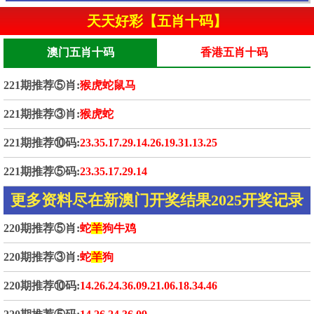
天天好彩【五肖十码】
澳门五肖十码
香港五肖十码
221期推荐⑤肖:
猴虎蛇鼠马
221期推荐③肖:
猴虎蛇
221期推荐⑩码:
23.35.17.29.14.26.19.31.13.25
221期推荐⑤码:
23.35.17.29.14
更多资料尽在新澳门开奖结果2025开奖记录
220期推荐⑤肖:
蛇
羊
狗牛鸡
220期推荐③肖:
蛇
羊
狗
220期推荐⑩码:
14.26.24.36.09.21.06.18.34.46