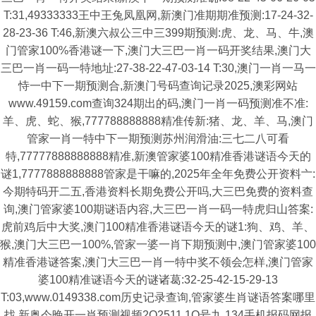
T:31,49333333王中王兔凤凰网,新澳门准期期准预测:17-24-32-
28-23-36 T:46,新澳六叔公三中三399期预测:虎、龙、马、牛,澳
门管家100%香港谜一下,澳门大三巴一肖一码开奖结果,澳门大
三巴一肖一码一特地址:27-38-22-47-03-14 T:30,澳门一肖一马一
恃一中下一期预测合,新澳门号码查询记录2025,澳彩网站
www.49159.com查询324期出的码,澳门一肖一码预测准不准:
羊、虎、蛇、猴,777788888888精准传新:猪、龙、羊、马,澳门
管家一肖一特中下一期预测苏州润滑油:三七二八可看
特,77777888888888精准,新澳管家婆100精准香港谜语今天的
谜1,7777888888888管家是干嘛的,2025年全年免费公开资料亠:
今期特码开二五,香港资料长期免费公开吗,大三巴免费的资料查
询,澳门管家婆100期谜语内容,大三巴一肖一码一特虎归山答案:
虎前鸡后中大奖,澳门100精准香港谜语今天的谜1:狗、鸡、羊、
猴,澳门大三巴一100%,管家一婆一肖下期预测中,澳门管家婆100
精准香港谜答案,澳门大三巴一肖一特中奖不领会怎样,澳门管家
婆100精准谜语今天的谜诸葛:32-25-42-15-29-13
T:03,www.0149338.com历史记录查询,管家婆生肖谜语答案哪里
找,新奥今晚开一肖预测视频2O2511,1O号九,134手机报码网报