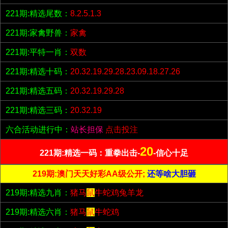
221期:精选尾数：
8.2.5.1.3
221期:家禽野兽：
家禽
221期:平特一肖：
双数
221期:精选十码：
20.32.19.29.28.23.09.18.27.26
221期:精选五码：
20.32.19.29.28
221期:精选三码：
20.32.19
六合活动进行中：
站长担保
点击投注
20
221期:精选一码：重拳出击-
-信心十足
219期:澳门天天好彩AA级公开;
还等啥大胆砸
219期:精选九肖：
猪马
鼠
牛蛇鸡兔羊龙
219期:精选六肖：
猪马
鼠
牛蛇鸡