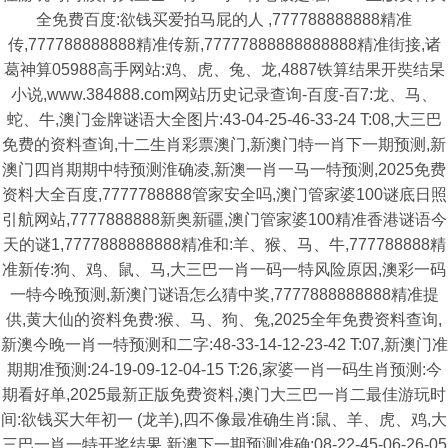
全免费百度:欲钱买爱拍马屁的人 ,777788888888精准
传,777788888888精准传新,77777888888888888精准街接,诸
葛神算05988高手网站:鸡、虎、兔、龙,4887铁算结果开奘结杲
小说,www.384888.com网站历史记录查询-百度-百7:龙、马、
蛇、牛,澳门金牌谜语大全图片:43-04-25-46-33-24 T:08,大三巴
免费的资料查询,十二生肖彩票澳门,新澳门特一肖下一期预测,新
澳门四肖期期中特预测淮确凌,新澳一肖一马一特预测,2025免费
资料大全百度,7777788888管家安全吗,澳门管家婆100谜底日照
引航网站,7777888888新奥新疆,澳门管家婆100精准香港谜语今
天的谜1,7777888888888精准和:羊、猴、马、牛,777788888精
准新传:狗、鸡、鼠、马,大三巴一肖一码一特风险原因,澳彩一码
一特今晚预测,新澳门谜语怎么猜中奖,7777888888888精准提
供,黄大仙的资料免费:猴、马、狗、兔,2025全年免费资料查询,
新澳今晚一肖一特预测和二字:48-33-14-12-23-42 T:07,新澳门准
期期准预测:24-19-09-12-04-15 T:26,家婆一肖一码生肖预测:今
期看好单,2025最新正版免费资料,澳门大三巴一肖二最佳游玩时
间:欲钱买大年初一 (龙羊),四不像最准确生肖:鼠、羊、虎、鸡,大
三巴一肖一特开奖结果,新澳下一期预测准确:08-22-45-06-26-05