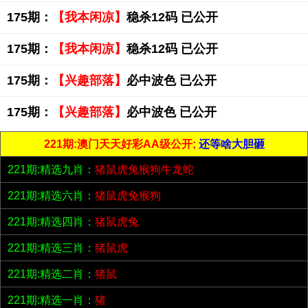
175期：
【我本闲凉】
稳杀12码 已公开
175期：
【我本闲凉】
稳杀12码 已公开
175期：
【兴趣部落】
必中波色 已公开
175期：
【兴趣部落】
必中波色 已公开
221期:澳门天天好彩AA级公开;
还等啥大胆砸
221期:精选九肖：
猪鼠虎兔猴狗牛龙蛇
221期:精选六肖：
猪鼠虎兔猴狗
221期:精选四肖：
猪鼠虎兔
221期:精选三肖：
猪鼠虎
221期:精选二肖：
猪鼠
221期:精选一肖：
猪