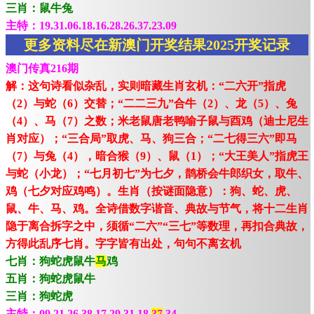
三肖：鼠牛兔
主特：19.31.06.18.16.28.26.37.23.09
更多资料尽在新澳门开奖结果2025开奖记录
澳门传真216期
解：这句诗看似杂乱，实则暗藏生肖玄机：“二六开”指虎
（2）与蛇（6）交替；“二二三九”合牛（2）、龙（5）、兔
（4）、马（7）之数；米老鼠唐老鸭喻子鼠与酉鸡（迪士尼生
肖对应）；“三合局”取虎、马、狗三合；“二七得三六”即马
（7）与兔（4），暗合猴（9）、鼠（1）；“大王美人”指虎王
与蛇（小龙）；“七月初七”为七夕，鹊桥会牛郎织女，取牛、
鸡（七夕对应鸡鸣）。生肖（按谜面隐意）：狗、蛇、虎、
鼠、牛、马、鸡。全诗借数字谐音、典故与节气，将十二生肖
隐于离合拆字之中，须循“二六”“三七”等数理，再扣合典故，
方得此乱序七肖。字字皆有出处，句句不离玄机
七肖：狗蛇虎鼠牛
马
鸡
五肖：狗蛇虎鼠牛
三肖：狗蛇虎
主特：09.21.26.38.17.29.31.18.
37
.34