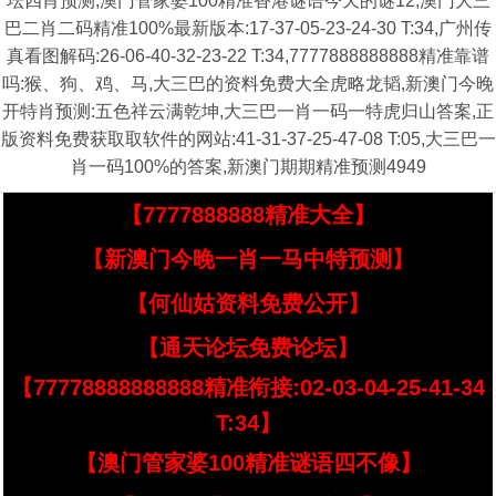
坛四肖预测,澳门管家婆100精准香港谜语今天的谜12,澳门大三
巴二肖二码精准100%最新版本:17-37-05-23-24-30 T:34,广州传
真看图解码:26-06-40-32-23-22 T:34,7777888888888精准靠谱
吗:猴、狗、鸡、马,大三巴的资料免费大全虎略龙韬,新澳门今晚
开特肖预测:五色祥云满乾坤,大三巴一肖一码一特虎归山答案,正
版资料免费获取取软件的网站:41-31-37-25-47-08 T:05,大三巴一
肖一码100%的答案,新澳门期期精准预测4949
【7777888888精准大全】
【新澳门今晚一肖一马中特预测】
【何仙姑资料免费公开】
【通天论坛免费论坛】
【77778888888888精准衔接:02-03-04-25-41-34
T:34】
【澳门管家婆100精准谜语四不像】