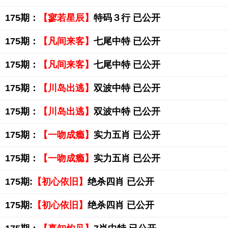
175期：
【寥若星辰】
特码３行 已公开
175期：
【凡间来客】
七尾中特 已公开
175期：
【凡间来客】
七尾中特 已公开
175期：
【川岛出逃】
双波中特 已公开
175期：
【川岛出逃】
双波中特 已公开
175期：
【一吻成瘾】
实力五肖 已公开
175期：
【一吻成瘾】
实力五肖 已公开
175期:
【初心依旧】
绝杀四肖 已公开
175期:
【初心依旧】
绝杀四肖 已公开