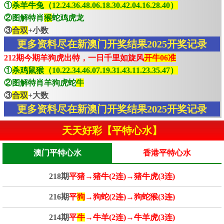
①
杀羊牛兔（12.24.36.48.06.18.30.42.04.16.28.40）
②图解特肖
猴
蛇鸡虎龙
③
合双
+小数
更多资料尽在新澳门开奖结果2025开奖记录
212期今期羊狗虎出特，一日千里如旋风
开牛06准
①
杀鸡鼠猴（10.22.34.46.07.19.31.43.11.23.35.47）
②图解特肖羊狗虎蛇
牛
③
合双
+大数
更多资料尽在新澳门开奖结果2025开奖记录
天天好彩【平特心水】
澳门平特心水
香港平特心水
218期
平猪→猪牛(2连)→猪牛虎(3连)
216期
平
狗
→狗蛇(2连)→狗蛇猴(3连)
214期
平
牛
→牛羊(2连)→牛羊虎(3连)