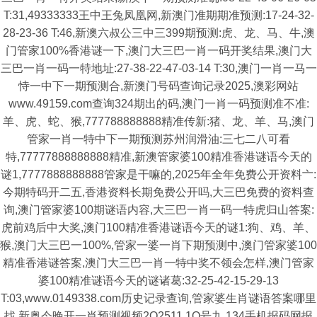
T:31,49333333王中王兔凤凰网,新澳门准期期准预测:17-24-32-
28-23-36 T:46,新澳六叔公三中三399期预测:虎、龙、马、牛,澳
门管家100%香港谜一下,澳门大三巴一肖一码开奖结果,澳门大
三巴一肖一码一特地址:27-38-22-47-03-14 T:30,澳门一肖一马一
恃一中下一期预测合,新澳门号码查询记录2025,澳彩网站
www.49159.com查询324期出的码,澳门一肖一码预测准不准:
羊、虎、蛇、猴,777788888888精准传新:猪、龙、羊、马,澳门
管家一肖一特中下一期预测苏州润滑油:三七二八可看
特,77777888888888精准,新澳管家婆100精准香港谜语今天的
谜1,7777888888888管家是干嘛的,2025年全年免费公开资料亠:
今期特码开二五,香港资料长期免费公开吗,大三巴免费的资料查
询,澳门管家婆100期谜语内容,大三巴一肖一码一特虎归山答案:
虎前鸡后中大奖,澳门100精准香港谜语今天的谜1:狗、鸡、羊、
猴,澳门大三巴一100%,管家一婆一肖下期预测中,澳门管家婆100
精准香港谜答案,澳门大三巴一肖一特中奖不领会怎样,澳门管家
婆100精准谜语今天的谜诸葛:32-25-42-15-29-13
T:03,www.0149338.com历史记录查询,管家婆生肖谜语答案哪里
找,新奥今晚开一肖预测视频2O2511,1O号九,134手机报码网报