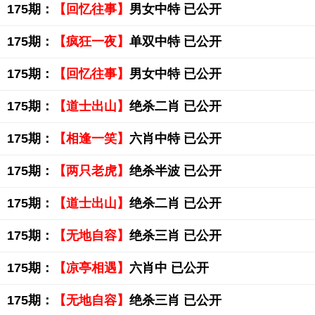
175期：
【回忆往事】
男女中特 已公开
175期：
【疯狂一夜】
单双中特 已公开
175期：
【回忆往事】
男女中特 已公开
175期：
【道士出山】
绝杀二肖 已公开
175期：
【相逢一笑】
六肖中特 已公开
175期：
【两只老虎】
绝杀半波 已公开
175期：
【道士出山】
绝杀二肖 已公开
175期：
【无地自容】
绝杀三肖 已公开
175期：
【凉亭相遇】
六肖中 已公开
175期：
【无地自容】
绝杀三肖 已公开