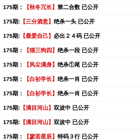
175期：
【秋冬冗长】
禁二合数 已公开
175期:
【三分酒意】
绝杀一头 已公开
175期:
【最爱自己】
必出２４码 已公开
175期：
【猫三狗四】
绝杀一段 已公开
175期：
【风尘满身】
绝杀①尾 已公开
175期：
【白衫学长】
绝杀一肖 已公开
175期：
【白衫学长】
绝杀一肖 已公开
175期:
【满目河山】
双波中 已公开
175期:
【满目河山】
双波中 已公开
175期：
【寥若星辰】
特码３行 已公开