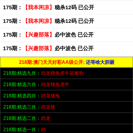
175期：
【我本闲凉】
稳杀12码 已公开
175期：
【我本闲凉】
稳杀12码 已公开
175期：
【兴趣部落】
必中波色 已公开
175期：
【兴趣部落】
必中波色 已公开
218期:澳门天天好彩AA级公开;
还等啥大胆砸
218期:精选九肖：
鸡龙猪兔虎牛鼠猴狗
218期:精选六肖：
鸡龙猪兔虎牛
218期:精选四肖：
鸡龙猪兔
218期:精选三肖：
鸡龙猪
218期:精选二肖：
鸡龙
218期:精选一肖：
鸡