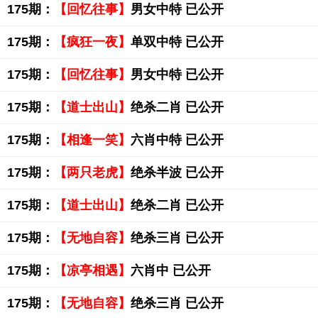
175期：
【回忆往事】
男女中特 已公开
175期：
【疯狂一夜】
单双中特 已公开
175期：
【回忆往事】
男女中特 已公开
175期：
【道士出山】
绝杀二肖 已公开
175期：
【相逢一笑】
六肖中特 已公开
175期：
【两只老虎】
绝杀半波 已公开
175期：
【道士出山】
绝杀二肖 已公开
175期：
【无地自容】
绝杀三肖 已公开
175期：
【凉亭相遇】
六肖中 已公开
175期：
【无地自容】
绝杀三肖 已公开