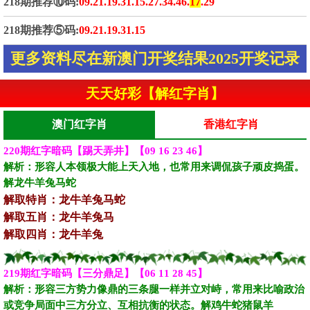
218期推荐⑩码:
09.21.19.31.15.27.34.46.
17
.29
218期推荐⑤码:
09.21.19.31.15
更多资料尽在新澳门开奖结果2025开奖记录
天天好彩【解红字肖】
澳门红字肖
香港红字肖
220期红字暗码【踢天弄井】【09 16 23 46】
解析：‌‌形容人本领极大能上天入地，也常用来调侃孩子顽皮捣蛋。
解龙牛羊兔马蛇‌‌‌‌‌‌‌
解取特肖：龙牛羊兔马蛇
解取五肖：龙牛羊兔马
解取四肖：龙牛羊兔
219期红字暗码【三分鼎足】【06 11 28 45】
解析：‌‌形容三方势力像鼎的三条腿一样并立对峙，常用来比喻政治
或竞争局面中三方分立、互相抗衡的状态。解鸡牛蛇猪鼠羊‌‌‌‌‌‌‌