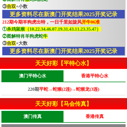
③
合双
+小数
更多资料尽在新澳门开奖结果2025开奖记录
212期今期羊狗虎出特，一日千里如旋风
开牛06准
①
杀鸡鼠猴（10.22.34.46.07.19.31.43.11.23.35.47）
②图解特肖羊狗虎蛇
牛
③
合双
+大数
更多资料尽在新澳门开奖结果2025开奖记录
天天好彩【平特心水】
澳门平特心水
香港平特心水
220期
平蛇→蛇猴(2连)→蛇猴龙(3连)
天天好彩【马会传真】
澳门传真
香港传真