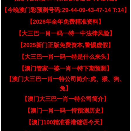
【今晚澳门彩预测号码:29-44-09-43-47-14 T:14】
【2026年全年免费精准资料】
【大三巴一肖一码一特一中法律风险】
【2025新门正版免费资本,警惕虚假】
【大三巴一肖一码一特是什么来头】
【澳门管家一婆一肖一特下期预测】
【澳门大三巴一肖一特公司简介:虎、猴、狗、
兔】
【澳门大三巴一肖一特公司简介】
【澳门一肖一码一恃预测历史】
【澳门100精准香港谜语今天】