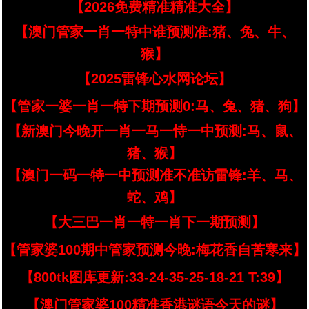
【2026免费精准精准大全】
【澳门管家一肖一特中谁预测准:猪、兔、牛、
猴】
【2025雷锋心水网论坛】
【管家一婆一肖一特下期预测0:马、兔、猪、狗】
【新澳门今晚开一肖一马一恃一中预测:马、鼠、
猪、猴】
【澳门一码一特一中预测准不准访雷锋:羊、马、
蛇、鸡】
【大三巴一肖一特一肖下一期预测】
【管家婆100期中管家预测今晚:梅花香自苦寒来】
【800tk图库更新:33-24-35-25-18-21 T:39】
【澳门管家婆100精准香港谜语今天的谜】