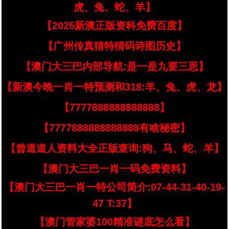
虎、兔、蛇、羊】
【2025新澳正版资科免费百度】
【广州传真猜特猜码诗图历史】
【澳门大三巴内部导航:是一是九要三思】
【新澳今晚一肖一特预测和318:羊、兔、虎、龙】
【7777888888888888】
【7777888888888888有啥秘密】
【曾道道人资料大全正版查询:狗、马、蛇、羊】
【澳门大三巴一肖一码免费资料】
【澳门大三巴一肖一特公司简介:07-44-31-40-19-
47 T:37】
【澳门管家婆100精准谜底怎么看】