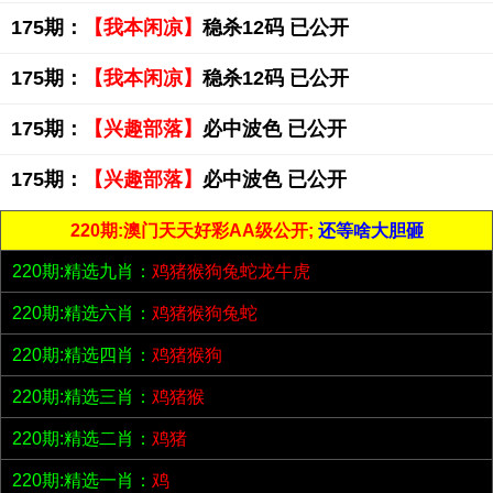
175期：
【我本闲凉】
稳杀12码 已公开
175期：
【我本闲凉】
稳杀12码 已公开
175期：
【兴趣部落】
必中波色 已公开
175期：
【兴趣部落】
必中波色 已公开
220期:澳门天天好彩AA级公开;
还等啥大胆砸
220期:精选九肖：
鸡猪猴狗兔蛇龙牛虎
220期:精选六肖：
鸡猪猴狗兔蛇
220期:精选四肖：
鸡猪猴狗
220期:精选三肖：
鸡猪猴
220期:精选二肖：
鸡猪
220期:精选一肖：
鸡