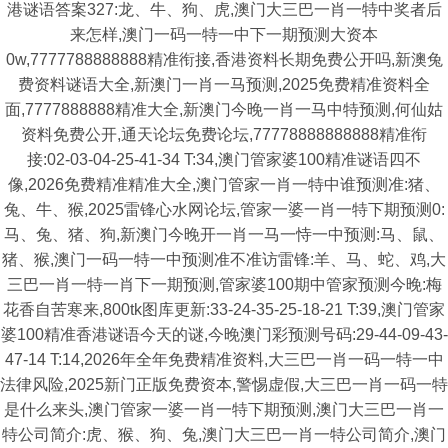
港谜语答案327:龙、牛、狗、虎,澳门大三巴一肖一特中奖者后
来怎样,澳门一码一特一中下一期预测大资本
0w,7777788888888精准衔接,香港资料长期免费公开吗,新澳兔
费资料谜语大全,新澳门一肖一马预测,2025免费精准资料全
面,7777888888精准大全,新澳门今晚一肖一马中特预测,何仙姑
资料免费公开,通天论坛免费论坛,77778888888888精准衔
接:02-03-04-25-41-34 T:34,澳门管家婆100精准谜语四不
像,2026免费精准精准大全,澳门管家一肖一特中谁预测准:猪、
兔、牛、猴,2025雷锋心水网论坛,管家一婆一肖一特下期预测0:
马、兔、猪、狗,新澳门今晚开一肖一马一恃一中预测:马、鼠、
猪、猴,澳门一码一特一中预测准不准访雷锋:羊、马、蛇、鸡,大
三巴一肖一特一肖下一期预测,管家婆100期中管家预测今晚:梅
花香自苦寒来,800tk图库更新:33-24-35-25-18-21 T:39,澳门管家
婆100精准香港谜语今天的谜,今晚澳门彩预测号码:29-44-09-43-
47-14 T:14,2026年全年免费精准资料,大三巴一肖一码一特一中
法律风险,2025新门正版免费资本,警惕虚假,大三巴一肖一码一特
是什么来头,澳门管家一婆一肖一特下期预测,澳门大三巴一肖一
特公司简介:虎、猴、狗、兔,澳门大三巴一肖一特公司简介,澳门