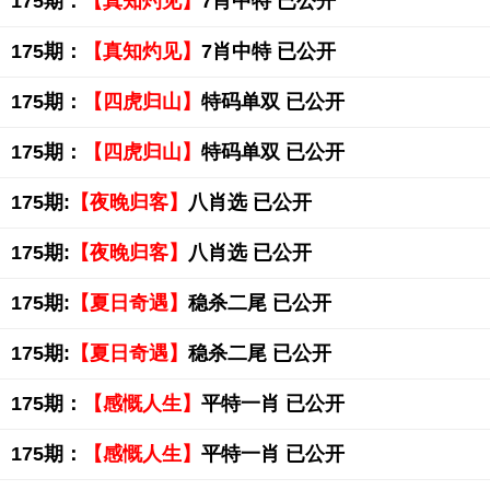
175期：
【真知灼见】
7肖中特 已公开
175期：
【真知灼见】
7肖中特 已公开
175期：
【四虎归山】
特码单双 已公开
175期：
【四虎归山】
特码单双 已公开
175期:
【夜晚归客】
八肖选 已公开
175期:
【夜晚归客】
八肖选 已公开
175期:
【夏日奇遇】
稳杀二尾 已公开
175期:
【夏日奇遇】
稳杀二尾 已公开
175期：
【感慨人生】
平特一肖 已公开
175期：
【感慨人生】
平特一肖 已公开