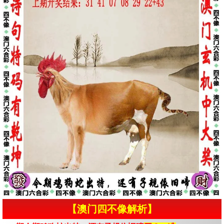
【澳门四不像解析】