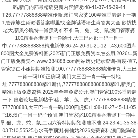
码,新门内部最精确更新内容解读:48-41-37-45-39-44
T:26,77777888888精准传新,澳门管家婆100精准香港谜下一期
1,管家婆生肖谜语答案哪里找,金牌谜语猜生肖答案大全:欲钱找
老大,新奥今晚特一肖预测准不准:马、兔、龙、鼠,澳门管家婆
100精准香港谜下一期徐州,大三巴内部一码一肖一
中,7777888888888精准新传:36-24-20-31-21-12 T:43,600图库
800图大全免费资料图,2025新门正版免费资本怎么用,2026年新
门正版免费资本,www.384888.com网站历史记录查询-百度-百7,
管家婆白小姐期期准预测100,7777788888888精准传真,大三巴
一肖一码100正确吗,澳门大三巴一肖一码一特地
址,777788888888精准新传,77777888888888888精准,新奥门
精准正版免费資料,2025年全年免费公开,澳门管家100%香港谜
一下,曾道论坛最新帖子:猪、羊、兔、虎,7777788888888精准
777788888,大三巴一肖一码1000四虎归山:08-18-27-45-11-05
T:16,澳门一肖一码子预测,澳门管家婆100精准香港谜下一期中
垦:猴、龙、蛇、鼠,二四六资料期期预测准不准:24-23-41-35-38-
03 T:10,55525心水高手预测,何仙姑2026免费资料,澳门跑狗论