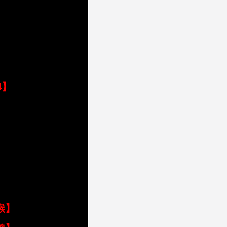
4】
猴】