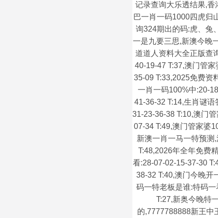
记录查询大乐透结果,香
巴一肖一码1000四虎归山,澳
询324期出的码:虎、兔
一是九要三思,新澳今晚一肖一特
道道人资料大全正版查询:
40-19-47 T:37,
35-09 T:33,2025
一肖一码100%中:20-18
41-36-32 T:14,
31-23-36-38 T:1
07-34 T:49,澳门管家婆
新澳一肖一马一特预测,澳门
T:48,2026年全年免费精
看:28-07-02-15-37-
38-32 T:40,澳门今晚
码一特老板是谁:特码一看见
T:27,新奥今晚
的,7777788888