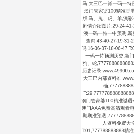
马,大三巴一肖一码一特
澳门管家婆100精准香港谜
版:马、兔、虎、羊,澳彩
剧情介绍图片:29-24-4
澳一码一特一中预测,新奥
查询:43-40-27-19-
吗:16-36-37-18-
一码一恃预测历史,新门内部
狗、蛇,777788888
历史记录,www.4990
大三巴内部资料准,www.
确,7777888
T:29,77777888
澳门管家婆100精准谜语今天的谜1
澳门AAA免费高清观看电视剧大全
期期准预测,7777788
人资料免费大全2
T:01,77778888