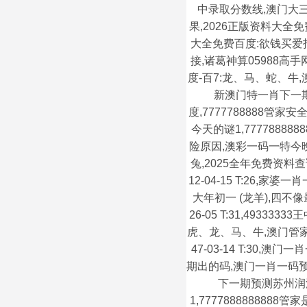
中录取分数线,澳门大
果,2026正版资料大全
大全免费百度:欲钱买爱拍马屁的
接,诸葛神算05988高手
度-百7:龙、马、蛇、牛,澳
新澳门特一肖下一期
度,7777788888管
今天的谜1,7777888
险原因,澳彩一码一特今晚
兔,2025全年免费资料查询,
12-04-15 T:26
大年初一 (龙羊),四不像
26-05 T:31,49333
虎、龙、马、牛,澳门管家
47-03-14 T:30,
期出的码,澳门一肖一码预
下一期预测苏州润滑
1,77778888888