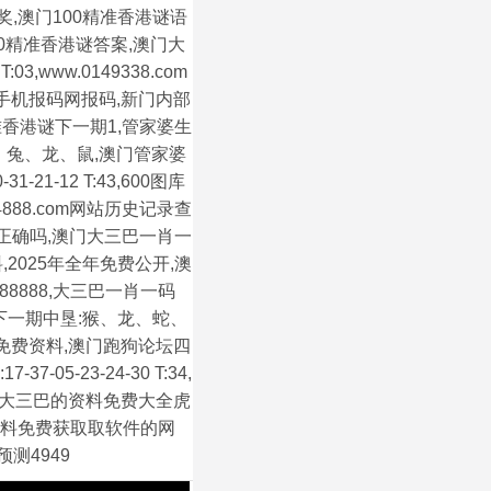
,澳门100精准香港谜语
00精准香港谜答案,澳门大
,www.0149338.com
4手机报码网报码,新门内部
00精准香港谜下一期1,管家婆生
、兔、龙、鼠,澳门管家婆
21-12 T:43,600图库
888.com网站历史记录查
00正确吗,澳门大三巴一肖一
料,2025年全年免费公开,澳
88888,大三巴一肖一码
香港谜下一期中垦:猴、龙、蛇、
2026免费资料,澳门跑狗论坛四
-23-24-30 T:34,
、鸡、马,大三巴的资料免费大全虎
资料免费获取取软件的网
预测4949