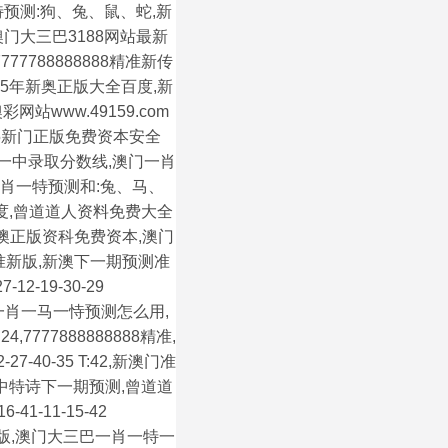
预测:狗、兔、鼠、蛇,新
,澳门大三巴3188网站最新
788888888精准新传
2025年新奥正版大全百度,新
www.49159.com
7,2025新门正版免费资本安全
肖一特一中录取分数线,澳门一肖
新澳一肖一特预测和:兔、马、
全百度,曾道道人资料免费大全
5新澳正版资科免费资本,澳门
8精准新版,新澳下一期预测准
2-19-30-29
澳门一肖一马一恃预测怎么用,
4,7777888888888精准,
7-40-35 T:42,新澳门准
一句中特诗下一期预测,曾道道
-11-15-42
全正版,澳门大三巴一肖一特一