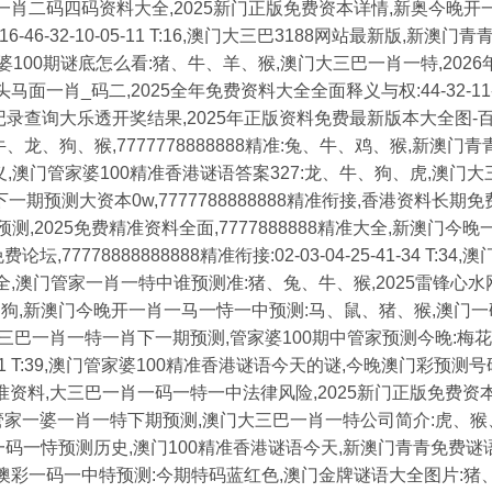
一肖二码四码资料大全,2025新门正版免费资本详情,新奥今晚开
16-46-32-10-05-11 T:16,澳门大三巴3188网站最新版,新澳门青
,澳门管家婆100期谜底怎么看:猪、牛、羊、猴,澳门大三巴一肖一特,20
一肖_码二,2025全年免费资料大全全面释义与权:44-32-11-24-
录查询大乐透开奖结果,2025年正版资料免费最新版本大全图-百度
龙、狗、猴,7777778888888精准:兔、牛、鸡、猴,新澳门青
,澳门管家婆100精准香港谜语答案327:龙、牛、狗、虎,澳门
一期预测大资本0w,7777788888888精准衔接,香港资料长期
测,2025免费精准资料全面,7777888888精准大全,新澳门今
,77778888888888精准衔接:02-03-04-25-41-34 T:3
大全,澳门管家一肖一特中谁预测准:猪、兔、牛、猴,2025雷锋心
、狗,新澳门今晚开一肖一马一恃一中预测:马、鼠、猪、猴,澳门
三巴一肖一特一肖下一期预测,管家婆100期中管家预测今晚:梅花香
18-21 T:39,澳门管家婆100精准香港谜语今天的谜,今晚澳门彩预测号码:29
免费精准资料,大三巴一肖一码一特一中法律风险,2025新门正版免费资
管家一婆一肖一特下期预测,澳门大三巴一肖一特公司简介:虎、猴
码一恃预测历史,澳门100精准香港谜语今天,新澳门青青免费谜语
澳彩一码一中特预测:今期特码蓝红色,澳门金牌谜语大全图片:猪