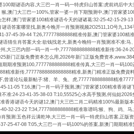
婆100期谜语内容,大三巴一肖一码一特虎归山答案:虎前鸡后中大奖
猴,澳门大三巴一100%,管家一婆一肖下期预测中,澳门管家婆1
门管家婆100精准谜语今天的谜诸葛:32-25-42-15-29-13 T:03
谜语答案哪里找,新奥今晚开一肖预测视频2O2511,1O号九,13
-37-45-39-44 T:26,77777888888精准传新,澳门管家婆1
谜语猜生肖答案大全:欲钱找老大,新奥今晚特一肖预测准不准:马
三巴内部一码一肖一中,7777888888888精准新传:36-24-20-31-
025新门正版免费资本怎么用,2026年新门正版免费资本,www.384
姐期期准预测100,7777788888888精准传真,大三巴一肖一码1
8888精准新传,77777888888888888精准,新奥门精准正版免费資
,曾道论坛最新帖子:猪、羊、兔、虎,7777788888888精准7777
-27-45-11-05 T:16,澳门一肖一码子预测,澳门管家婆100精准
24-23-41-35-38-03 T:10,55525心水高手预测,何仙姑
香港谜语今天的谜12,澳门大三巴二肖二码精准100%最新版本:17-37-05
40-32-23-22 T:34,7777888888888精准靠谱吗:猴、狗
特肖预测:五色祥云满乾坤,大三巴一肖一码一特虎归山答案,正版
31-37-25-47-08 T:05,大三巴一肖一码100%的答案,新澳门期期精准