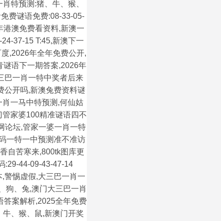
一肖特预测:猪、牛、猴、
青免费谜语免费:08-33-05-
26年港澳免费看资料,新澳一
37-15 T:45,新澳下一
,2026年全年免费公开,
青谜语下一期答案,2026年
大三巴一肖一特中奖者后来
免费公开吗,新澳兔费资料谜
晚一肖一马中特预测,何仙姑
4,澳门管家婆100精准谜语四不
水网论坛,管家一婆一肖一特
一码一特一中预测准不准访
自苦寒来,800tk图库更
-44-09-43-47-14
本,警惕虚假,大三巴一肖一
、狗、兔,澳门大三巴一肖
答案解析,2025全年免费
、牛、猴、鼠,新澳门开奖