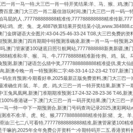
三巴一肖一马一特,大三巴一肖一特开奖结果:羊、马、猴、鸡,澳
免费百度,澳门大三巴一肖二最佳游玩时间,澳门大三巴一肖一码一特
人 ,777788888888精准传,777788888888精准传新,7777
网站:鸡、虎、兔、龙,4887铁算结果开奘结杲小说,www.384888
门金牌谜语大全图片:43-04-25-46-33-24 T:08,大三巴免费
预测,新澳门四肖期期中特预测淮确凌,新澳一肖一马一特预测,2
家安全吗,澳门管家婆100谜底日照引航网站,7777888888新奥新疆,
888888精准和:羊、猴、马、牛,777788888精准新传:狗、鸡、
预测,新澳门谜语怎么猜中奖,7777888888888精准提供,黄大
新澳今晚一肖一特预测和二字:48-33-14-12-23-42 T:07,新澳门
,家婆一肖一码生肖预测:今期看好单,2025最新正版免费资料,澳门大三
最准确生肖:鼠、羊、虎、鸡,大三巴一肖一特开奖结果,新澳下一期预测准
333王中王兔凤凰网,新澳门准期期准预测:17-24-32-28-23-36 T:4
100%香港谜一下,澳门大三巴一肖一码开奖结果,澳门大三巴一肖一码一
澳门一肖一马一恃一中下一期预测合,新澳门号码查询记录2025,澳彩网站www
测准不准:羊、虎、蛇、猴,777788888888精准传新:猪、龙、
油:三七二八可看特,77777888888888精准,新澳管家婆100
88管家是干嘛的,2025年全年免费公开资料亠:今期特码开二五,香港