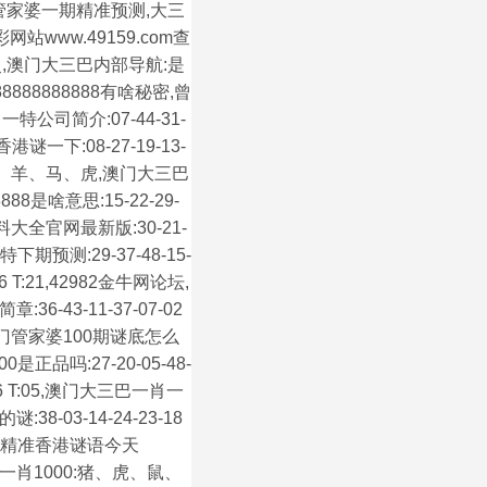
管家婆一期精准预测,大三
网站www.49159.com查
史,澳门大三巴内部导航:是
8888888888有啥秘密,曾
司简介:07-44-31-
一下:08-27-19-13-
准传:猪、羊、马、虎,澳门大三巴
88是啥意思:15-22-29-
料大全官网最新版:30-21-
期预测:29-37-48-15-
 T:21,42982金牛网论坛,
43-11-37-07-02
谱吗,澳门管家婆100期谜底怎么
0是正品吗:27-20-05-48-
16 T:05,澳门大三巴一肖一
03-14-24-23-18
00精准香港谜语今天
一肖1000:猪、虎、鼠、