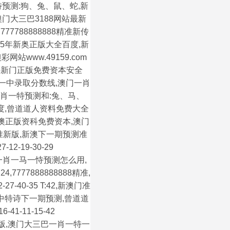
预测:狗、兔、鼠、蛇,新
,澳门大三巴3188网站最新
788888888精准新传
2025年新奥正版大全百度,新
www.49159.com
7,2025新门正版免费资本安全
肖一特一中录取分数线,澳门一肖
新澳一肖一特预测和:兔、马、
全百度,曾道道人资料免费大全
5新澳正版资科免费资本,澳门
8精准新版,新澳下一期预测准
2-19-30-29
澳门一肖一马一恃预测怎么用,
4,7777888888888精准,
7-40-35 T:42,新澳门准
一句中特诗下一期预测,曾道道
-11-15-42
全正版,澳门大三巴一肖一特一