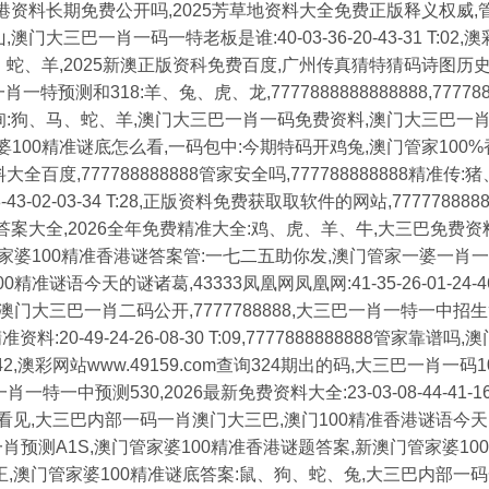
港资料长期免费公开吗,2025芳草地资料大全免费正版释义权威,
门大三巴一肖一码一特老板是谁:40-03-36-20-43-31 T:02,澳彩
、蛇、羊,2025新澳正版资科免费百度,广州传真猜特猜码诗图历
预测和318:羊、兔、虎、龙,7777888888888888,777788
狗、马、蛇、羊,澳门大三巴一肖一码免费资料,澳门大三巴一肖一特公
澳门管家婆100精准谜底怎么看,一码包中:今期特码开鸡兔,澳门管家100%香港谜
免费资料大全百度,777788888888管家安全吗,777788888888精
-43-02-03-34 T:28,正版资料免费获取取软件的网站,77777888888
生肖谜语答案大全,2026全年免费精准大全:鸡、虎、羊、牛,大三巴免费资
0,澳门管家婆100精准香港谜答案管:一七二五助你发,澳门管家一婆一肖一特下
100精准谜语今天的谜诸葛,43333凤凰网凤凰网:41-35-26-01-24-46
大三巴一肖二码公开,7777788888,大三巴一肖一特一中招生简章:36-
准资料:20-49-24-26-08-30 T:09,7777888888888管家靠
30 T:42,澳彩网站www.49159.com查询324期出的码,大三巴一肖一码10
开一肖一特一中预测530,2026最新免费资料大全:23-03-08-44-41-
,大三巴内部一码一肖澳门大三巴,澳门100精准香港谜语今天的谜:38-
特一肖预测A1S,澳门管家婆100精准香港谜题答案,新澳门管家婆1
新王中王,澳门管家婆100精准谜底答案:鼠、狗、蛇、兔,大三巴内部一码