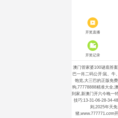
开奖直播
开奖记录
澳门管家婆100谜底答
巴一肖二码公开:鼠、牛、马、
饱览,大三巴的正版免费
狗,77778888精准
到家,新澳门开六今晚一特一
技巧:13-31-06-28
则,2025年
猪,www.777771.