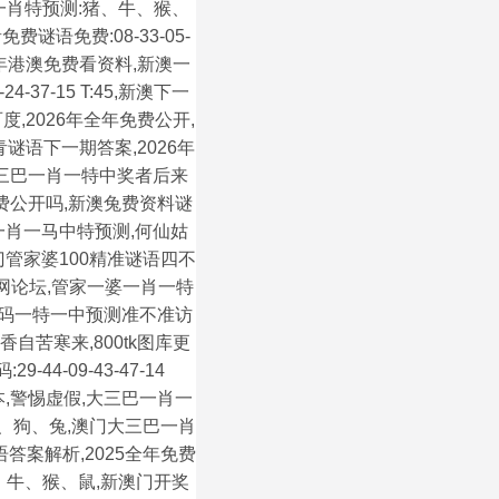
一肖特预测:猪、牛、猴、
青免费谜语免费:08-33-05-
26年港澳免费看资料,新澳一
37-15 T:45,新澳下一
,2026年全年免费公开,
青谜语下一期答案,2026年
大三巴一肖一特中奖者后来
免费公开吗,新澳兔费资料谜
晚一肖一马中特预测,何仙姑
4,澳门管家婆100精准谜语四不
水网论坛,管家一婆一肖一特
一码一特一中预测准不准访
自苦寒来,800tk图库更
-44-09-43-47-14
本,警惕虚假,大三巴一肖一
、狗、兔,澳门大三巴一肖
答案解析,2025全年免费
、牛、猴、鼠,新澳门开奖