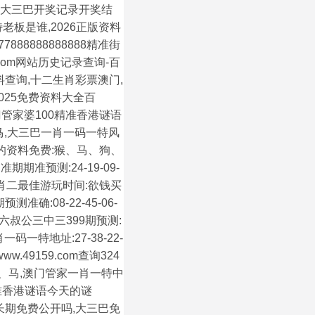
门大三巴开奖记录开奖结
老板是谁,2026正版资料
7888888888888精准街
.com网站历史记录查询-百
的资料查询,十二生肖彩票澳门,
025免费资料大全百
澳门管家婆100精准香港谜语
鼠、马,大三巴一肖一码一特风
仙的资料免费:猴、马、狗、
准期期准预测:24-19-09-
巴一肖二最佳游玩时间:欲钱买
确:08-22-45-06-
6,新澳六叔公三中三399期预测:
特地址:27-38-22-
.49159.com查询324
羊、马,澳门管家一肖一特中
精准香港谜语今天的谜
资料长期免费公开吗,大三巴免