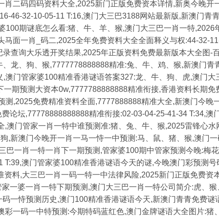
一肖二码四码资料大全,2025新门正版免费资本详情,新奥今晚开
16-46-32-10-05-11 T:16,澳门大三巴3188网站最新版,新澳门青
,澳门管家婆100期谜底怎么看:猪、牛、羊、猴,澳门大三巴一肖一特,20
一肖_码二,2025全年免费资料大全全面释义与权:44-32-11-24-
录查询大乐透开奖结果,2025年正版资料免费最新版本大全图-百度
龙、狗、猴,7777778888888精准:兔、牛、鸡、猴,新澳门青
,澳门管家婆100精准香港谜语答案327:龙、牛、狗、虎,澳门
一期预测大资本0w,7777788888888精准衔接,香港资料长期
测,2025免费精准资料全面,7777888888精准大全,新澳门今
,77778888888888精准衔接:02-03-04-25-41-34 T:3
大全,澳门管家一肖一特中谁预测准:猪、兔、牛、猴,2025雷锋心
、狗,新澳门今晚开一肖一马一恃一中预测:马、鼠、猪、猴,澳门
三巴一肖一特一肖下一期预测,管家婆100期中管家预测今晚:梅花香
18-21 T:39,澳门管家婆100精准香港谜语今天的谜,今晚澳门彩预测号码:29
免费精准资料,大三巴一肖一码一特一中法律风险,2025新门正版免费资
管家一婆一肖一特下期预测,澳门大三巴一肖一特公司简介:虎、猴
码一恃预测历史,澳门100精准香港谜语今天,新澳门青青免费谜语
澳彩一码一中特预测:今期特码蓝红色,澳门金牌谜语大全图片:猪