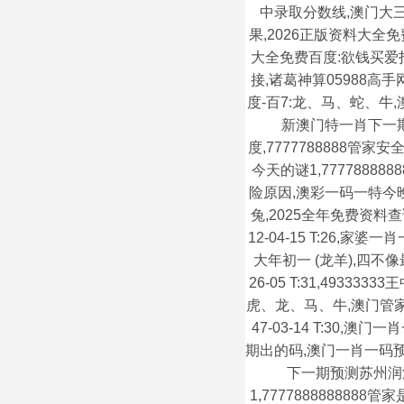
中录取分数线,澳门大
果,2026正版资料大全
大全免费百度:欲钱买爱拍马屁的
接,诸葛神算05988高手
度-百7:龙、马、蛇、牛,澳
新澳门特一肖下一期
度,7777788888管
今天的谜1,7777888
险原因,澳彩一码一特今晚
兔,2025全年免费资料查询,
12-04-15 T:26
大年初一 (龙羊),四不像
26-05 T:31,49333
虎、龙、马、牛,澳门管家
47-03-14 T:30,
期出的码,澳门一肖一码预
下一期预测苏州润滑
1,77778888888