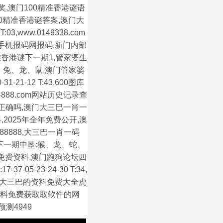
,澳门100精准香港谜语
00精准香港谜答案,澳门大
,www.0149338.com
4手机报码网报码,新门内部
00精准香港谜下一期1,管家婆生
、兔、龙、鼠,澳门管家婆
21-12 T:43,600图库
888.com网站历史记录查
00正确吗,澳门大三巴一肖一
料,2025年全年免费公开,澳
88888,大三巴一肖一码
香港谜下一期中垦:猴、龙、蛇、
2026免费资料,澳门跑狗论坛四
-23-24-30 T:34,
、鸡、马,大三巴的资料免费大全虎
资料免费获取取软件的网
预测4949