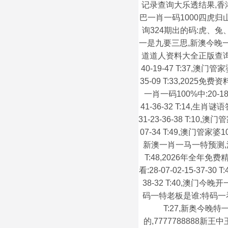
记录查询大乐透结果,香
巴一肖一码1000四虎归山,澳
询324期出的码:虎、兔
一是九要三思,新澳今晚一肖一特
道道人资料大全正版查询:
40-19-47 T:37,
35-09 T:33,2025
一肖一码100%中:20-18
41-36-32 T:14,
31-23-36-38 T:1
07-34 T:49,澳门管家婆
新澳一肖一马一特预测,澳门
T:48,2026年全年免费精
看:28-07-02-15-37-
38-32 T:40,澳门今晚
码一特老板是谁:特码一看见
T:27,新奥今晚
的,7777788888