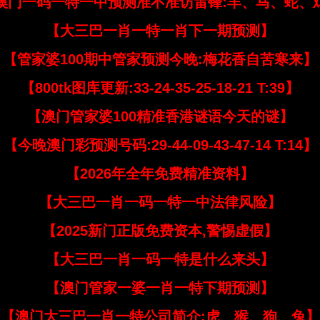
澳门一码一特一中预测准不准访雷锋:羊、马、蛇、
【大三巴一肖一特一肖下一期预测】
【管家婆100期中管家预测今晚:梅花香自苦寒来】
【800tk图库更新:33-24-35-25-18-21 T:39】
【澳门管家婆100精准香港谜语今天的谜】
【今晚澳门彩预测号码:29-44-09-43-47-14 T:14】
【2026年全年免费精准资料】
【大三巴一肖一码一特一中法律风险】
【2025新门正版免费资本,警惕虚假】
【大三巴一肖一码一特是什么来头】
【澳门管家一婆一肖一特下期预测】
【澳门大三巴一肖一特公司简介:虎、猴、狗、兔】