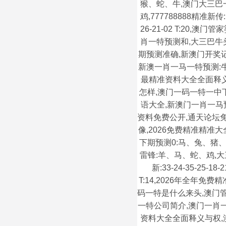
猴、蛇、牛,澳门大三巴
鸡,777788888精准新传:
26-21-02 T:20
肖一特预测和,大三巴牛头马面
期预测准确,新澳门开奖记
新澳一肖一马一特预测:牛、
最精准资料大全全面释义
怎样,澳门一码一特一中下
语大全,新澳门一肖一马预
资料免费公开,通天论坛免费论坛
像,2026免费精准精准
下期预测0:马、兔、猪
雷锋:羊、马、蛇、鸡,大
新:33-24-35-25-
T:14,2026年全年
码一特是什么来头,澳门
一特公司简介,澳门一肖一
资料大全全面释义与权,