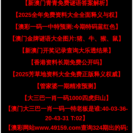
【新澳门青青免费谜语答案解析】
【2025全年免费资料大全全面释义与权】
【澳彩一码一中特预测:今期特码蓝红色】
【澳门金牌谜语大全图片:猪、牛、猴、鼠】
【新澳门开奖记录查询大乐透结果】
【香港资料长期免费公开吗】
【2025芳草地资料大全免费正版释义权威】
【管家婆一期精准预测】
【大三巴一肖一码1000四虎归山】
【澳门大三巴一肖一码一特老板是谁:40-03-36-
20-43-31 T:02】
【澳彩网站www.49159.com查询324期出的码: