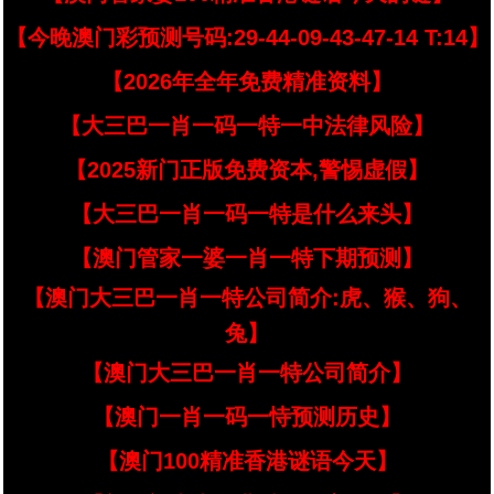
【今晚澳门彩预测号码:29-44-09-43-47-14 T:14】
【2026年全年免费精准资料】
【大三巴一肖一码一特一中法律风险】
【2025新门正版免费资本,警惕虚假】
【大三巴一肖一码一特是什么来头】
【澳门管家一婆一肖一特下期预测】
【澳门大三巴一肖一特公司简介:虎、猴、狗、
兔】
【澳门大三巴一肖一特公司简介】
【澳门一肖一码一恃预测历史】
【澳门100精准香港谜语今天】