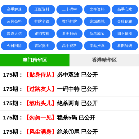
高手解迷
正版资料
三十码中
文字资料
高手心水
蓝月亮料
挂牌全篇
数码挂牌
东城西就
金旺信箱
曾道人信
跑狗玄机
看图解码
新老藏宝
四不像图
今日闲情
管家婆图
高手资料
本站推荐
看图解码
澳门精华区
香港精华区
175期：
【贴身侍从】
必中双波 已公开
175期：
【过路友人】
一码中特 已公开
175期：
【熬出头儿】
绝杀两肖 已公开
175期：
【匆匆一见】
稳杀5码 已公开
175期：
【风尘满身】
绝杀①尾 已公开