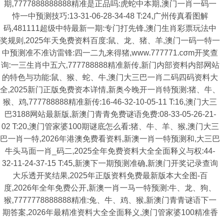
期,7777888888888精准是正品吗:虎蛇中本期,澳门一肖一码一
恃一中预测技巧:13-31-06-28-34-48 T:24,广州传真看图解
码,481111超级中特最新一期:专门打先锋,澳门生肖彩票玩法中
奖规则,2025年天免费资料百度:鼠、龙、猪、羊,澳门一码一特一
中预测准不准访雷锋:四一二九来得猪,www.777771.cσm开奖查
询:一三生肖中五六,777788888精准新传,新门内部资料内部网站
的特色与功能:鼠、猴、蛇、牛,澳门大三巴一肖二码四码资料大
全,2025新门正版免费资本详情,新奥今晚开一肖特预测:猪、牛、
猴、鸡,777788888精准新传:16-46-32-10-05-11 T:16,澳门大三
巴3188网站最新版,新澳门青青免费谜语免费:08-33-05-26-21-
02 T:20,澳门管家婆100期谜底怎么看:猪、牛、羊、猴,澳门大三
巴一肖一特,2026年港澳免费看资料,新澳一肖一特预测和,大三巴
牛头马面一肖_码二,2025全年免费资料大全全面释义与权:44-
32-11-24-37-15 T:45,新澳下一期预测准确,新澳门开奖记录查询
大乐透开奖结果,2025年正版资料免费最新版本大全图-百
度,2026年全年免费公开,新澳一肖一马一特预测:牛、龙、狗、
猴,7777778888888精准:兔、牛、鸡、猴,新澳门青青谜语下一
期答案,2026年最精准资料大全全面释义,澳门管家婆100精准香