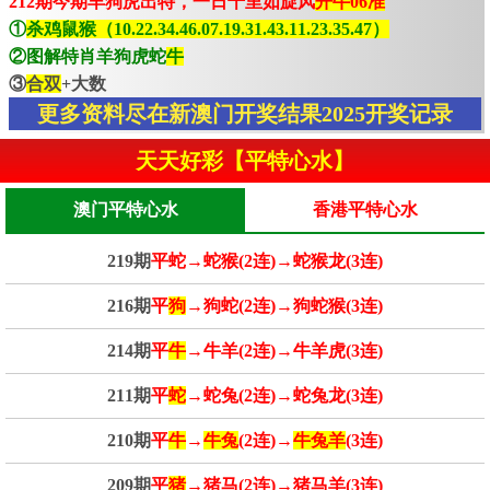
212期今期羊狗虎出特，一日千里如旋风
开牛06准
①
杀鸡鼠猴（10.22.34.46.07.19.31.43.11.23.35.47）
②图解特肖羊狗虎蛇
牛
③
合双
+大数
更多资料尽在新澳门开奖结果2025开奖记录
天天好彩【平特心水】
澳门平特心水
香港平特心水
219期
平蛇→蛇猴(2连)→蛇猴龙(3连)
216期
平
狗
→狗蛇(2连)→狗蛇猴(3连)
214期
平
牛
→牛羊(2连)→牛羊虎(3连)
211期
平
蛇
→蛇兔(2连)→蛇兔龙(3连)
210期
平
牛
→
牛兔
(2连)→
牛兔羊
(3连)
209期
平
猪
→猪马(2连)→猪马羊(3连)