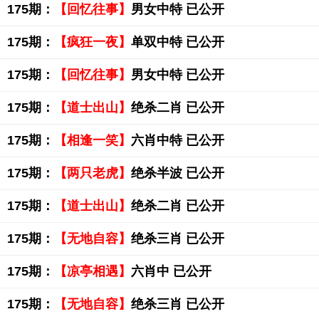
175期：
【回忆往事】
男女中特 已公开
175期：
【疯狂一夜】
单双中特 已公开
175期：
【回忆往事】
男女中特 已公开
175期：
【道士出山】
绝杀二肖 已公开
175期：
【相逢一笑】
六肖中特 已公开
175期：
【两只老虎】
绝杀半波 已公开
175期：
【道士出山】
绝杀二肖 已公开
175期：
【无地自容】
绝杀三肖 已公开
175期：
【凉亭相遇】
六肖中 已公开
175期：
【无地自容】
绝杀三肖 已公开