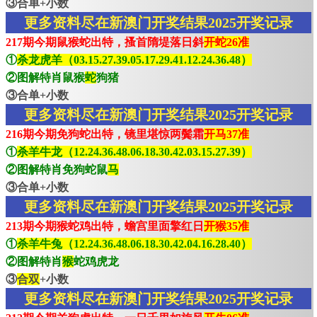
③合单+小数
更多资料尽在新澳门开奖结果2025开奖记录
217期今期鼠猴蛇出特，搔首隋堤落日斜
开蛇26准
①
杀龙虎羊（03.15.27.39.05.17.29.41.12.24.36.48）
②图解特肖鼠猴
蛇
狗猪
③合单+小数
更多资料尽在新澳门开奖结果2025开奖记录
216期今期免狗蛇出特，镜里堪惊两鬓霜
开马37准
①
杀羊牛龙（12.24.36.48.06.18.30.42.03.15.27.39）
②图解特肖免狗蛇鼠
马
③合单+小数
更多资料尽在新澳门开奖结果2025开奖记录
213期今期猴蛇鸡出特，蟾宫里面擎红日
开猴35准
①
杀羊牛兔（12.24.36.48.06.18.30.42.04.16.28.40）
②图解特肖
猴
蛇鸡虎龙
③
合双
+小数
更多资料尽在新澳门开奖结果2025开奖记录