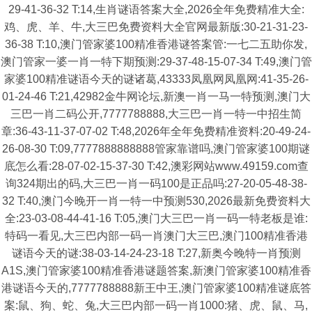
29-41-36-32 T:14,生肖谜语答案大全,2026全年免费精准大全:
鸡、虎、羊、牛,大三巴免费资料大全官网最新版:30-21-31-23-
36-38 T:10,澳门管家婆100精准香港谜答案管:一七二五助你发,
澳门管家一婆一肖一特下期预测:29-37-48-15-07-34 T:49,澳门管
家婆100精准谜语今天的谜诸葛,43333凤凰网凤凰网:41-35-26-
01-24-46 T:21,42982金牛网论坛,新澳一肖一马一特预测,澳门大
三巴一肖二码公开,7777788888,大三巴一肖一特一中招生简
章:36-43-11-37-07-02 T:48,2026年全年免费精准资料:20-49-24-
26-08-30 T:09,7777888888888管家靠谱吗,澳门管家婆100期谜
底怎么看:28-07-02-15-37-30 T:42,澳彩网站www.49159.com查
询324期出的码,大三巴一肖一码100是正品吗:27-20-05-48-38-
32 T:40,澳门今晚开一肖一特一中预测530,2026最新免费资料大
全:23-03-08-44-41-16 T:05,澳门大三巴一肖一码一特老板是谁:
特码一看见,大三巴内部一码一肖澳门大三巴,澳门100精准香港
谜语今天的谜:38-03-14-24-23-18 T:27,新奥今晚特一肖预测
A1S,澳门管家婆100精准香港谜题答案,新澳门管家婆100精准香
港谜语今天的,7777788888新王中王,澳门管家婆100精准谜底答
案:鼠、狗、蛇、兔,大三巴内部一码一肖1000:猪、虎、鼠、马,