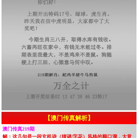
【澳门传真解析】
澳门传真219期
解：这几句是一段玄机诗（猜谜/字花）风格的顺口溜，大意