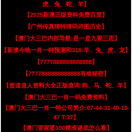
虎、兔、蛇、羊】
【2025新澳正版资科免费百度】
【广州传真猜特猜码诗图历史】
【澳门大三巴内部导航:是一是九要三思】
【新澳今晚一肖一特预测和318:羊、兔、虎、龙】
【7777888888888888】
【7777888888888888有啥秘密】
【曾道道人资料大全正版查询:狗、马、蛇、羊】
【澳门大三巴一肖一码免费资料】
【澳门大三巴一肖一特公司简介:07-44-31-40-19-
47 T:37】
【澳门管家婆100精准谜底怎么看】