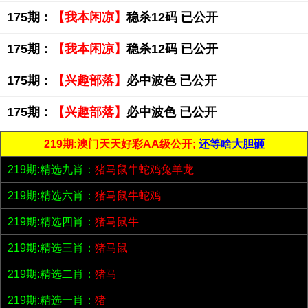
175期：
【我本闲凉】
稳杀12码 已公开
175期：
【我本闲凉】
稳杀12码 已公开
175期：
【兴趣部落】
必中波色 已公开
175期：
【兴趣部落】
必中波色 已公开
219期:澳门天天好彩AA级公开;
还等啥大胆砸
219期:精选九肖：
猪马鼠牛蛇鸡兔羊龙
219期:精选六肖：
猪马鼠牛蛇鸡
219期:精选四肖：
猪马鼠牛
219期:精选三肖：
猪马鼠
219期:精选二肖：
猪马
219期:精选一肖：
猪