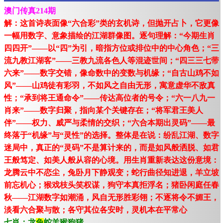
澳门传真214期
解：这首诗表面像“六合彩”类的玄机诗，但抛开占卜，它更像
一幅用数字、意象描绘的江湖群像图。逐句理解：“今期生肖
四四开”——以“四”为引，暗指方位或排位中的中心角色；“三
流九教江湖客”——三教九流各色人等混迹世间；“四三三七带
六来”——数字交错，像命数中的变数与机缘；“自古山鸡不如
风”——山鸡徒有彩羽，不如风之自由无形，寓意虚华不敌真
性；“承到将王通命令”——传达高位者的号令；“六一八九一
肖来”——数字归聚，指向某个关键存在；“将军君王美人
伴”——权力、威严与柔情的交织；“六合本期出灵码”——最
终落于“机缘”与“灵性”的选择。整体是在说：纷乱江湖、数字
迷局中，真正的“灵码”不是算计来的，而是如风般洒脱、如君
王般笃定、如美人般从容的心境。用生肖重新表达这份意境：
龙腾云中不恋尘，兔卧月下静观变；蛇行曲径知进退，羊立坡
前忘机心；猴戏枝头笑权谋，狗守本真拒浮名；猪卧闲庭任春
秋——江湖数字如潮涌，风自无形胜彩翎；不逐将令不媚王，
淡看六合聚与散；各守其位各安时，灵机本在平常心
七肖：龙
兔
蛇羊猴狗猪