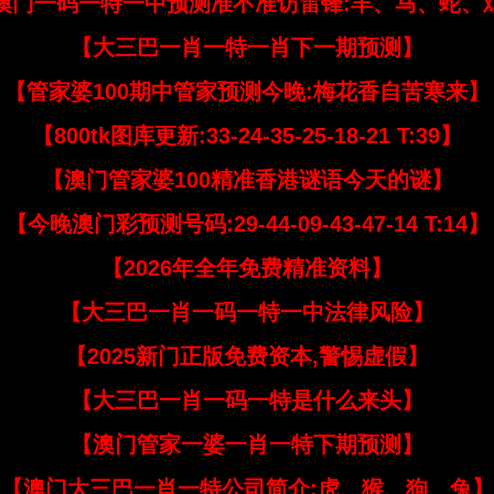
澳门一码一特一中预测准不准访雷锋:羊、马、蛇、
【大三巴一肖一特一肖下一期预测】
【管家婆100期中管家预测今晚:梅花香自苦寒来】
【800tk图库更新:33-24-35-25-18-21 T:39】
【澳门管家婆100精准香港谜语今天的谜】
【今晚澳门彩预测号码:29-44-09-43-47-14 T:14】
【2026年全年免费精准资料】
【大三巴一肖一码一特一中法律风险】
【2025新门正版免费资本,警惕虚假】
【大三巴一肖一码一特是什么来头】
【澳门管家一婆一肖一特下期预测】
【澳门大三巴一肖一特公司简介:虎、猴、狗、兔】