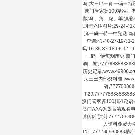
马,大三巴一肖一码一特
澳门管家婆100精准香港谜
版:马、兔、虎、羊,澳彩
剧情介绍图片:29-24-4
澳一码一特一中预测,新奥
查询:43-40-27-19-
吗:16-36-37-18-
一码一恃预测历史,新门内部
狗、蛇,777788888
历史记录,www.4990
大三巴内部资料准,www.
确,7777888
T:29,77777888
澳门管家婆100精准谜语今天的谜1
澳门AAA免费高清观看电视剧大全
期期准预测,7777788
人资料免费大全2
T:01,77778888