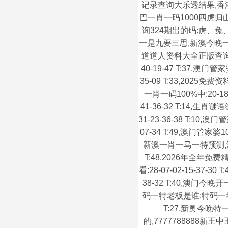
记录查询大乐透结果,香
巴一肖一码1000四虎归山,澳
询324期出的码:虎、兔
一是九要三思,新澳今晚一肖一特
道道人资料大全正版查询:
40-19-47 T:37,
35-09 T:33,2025
一肖一码100%中:20-18
41-36-32 T:14,
31-23-36-38 T:1
07-34 T:49,澳门管家婆
新澳一肖一马一特预测,澳门
T:48,2026年全年免费精
看:28-07-02-15-37-
38-32 T:40,澳门今晚
码一特老板是谁:特码一看见
T:27,新奥今晚
的,7777788888