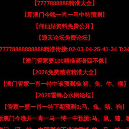
【7777888888精准大全】
【新澳门今晚一肖一马中特预测】
【何仙姑资料免费公开】
【通天论坛免费论坛】
77778888888888精准衔接:02-03-04-25-41-34 T:3
【澳门管家婆100精准谜语四不像】
【2026免费精准精准大全】
【澳门管家一肖一特中谁预测准:猪、兔、牛、猴】
【2025雷锋心水网论坛】
【管家一婆一肖一特下期预测0:马、兔、猪、狗】
新澳门今晚开一肖一马一恃一中预测:马、鼠、猪、