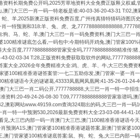
港资料长期免费公开吗,2025芳草地资料大全免费正版释义权威,
门大三巴一肖一码一特老板是谁:40-03-36-20-43-31 T:02,澳彩
、蛇、羊,2025新澳正版资科免费百度,广州传真猜特猜码诗图历
预测和318:羊、兔、虎、龙,7777888888888888,777788
狗、马、蛇、羊,澳门大三巴一肖一码免费资料,澳门大三巴一肖一特公
澳门管家婆100精准谜底怎么看,一码包中:今期特码开鸡兔,澳门管家100%香港谜
免费资料大全百度,777788888888管家安全吗,777788888888精
-43-02-03-34 T:28,正版资料免费获取取软件的网站,77777888888
生肖谜语答案大全,2026全年免费精准大全:鸡、虎、羊、牛,大三巴免费资
0,澳门管家婆100精准香港谜答案管:一七二五助你发,澳门管家一婆一肖一特下
100精准谜语今天的谜诸葛,43333凤凰网凤凰网:41-35-26-01-24-46
大三巴一肖二码公开,7777788888,大三巴一肖一特一中招生简章:36-
准资料:20-49-24-26-08-30 T:09,7777888888888管家靠
30 T:42,澳彩网站www.49159.com查询324期出的码,大三巴一肖一码10
开一肖一特一中预测530,2026最新免费资料大全:23-03-08-44-41-
,大三巴内部一码一肖澳门大三巴,澳门100精准香港谜语今天的谜:38-
特一肖预测A1S,澳门管家婆100精准香港谜题答案,新澳门管家婆1
新王中王,澳门管家婆100精准谜底答案:鼠、狗、蛇、兔,大三巴内部一码