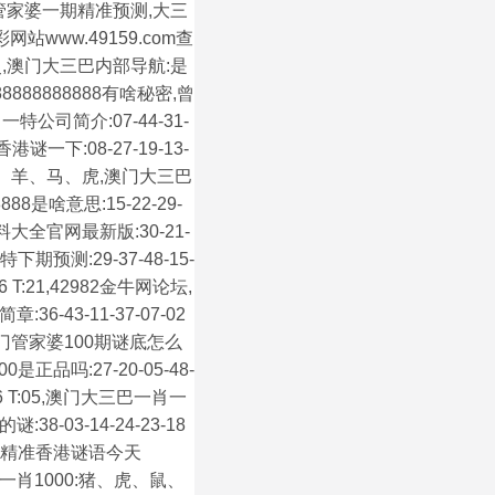
管家婆一期精准预测,大三
网站www.49159.com查
史,澳门大三巴内部导航:是
8888888888有啥秘密,曾
司简介:07-44-31-
一下:08-27-19-13-
准传:猪、羊、马、虎,澳门大三巴
88是啥意思:15-22-29-
料大全官网最新版:30-21-
期预测:29-37-48-15-
 T:21,42982金牛网论坛,
43-11-37-07-02
谱吗,澳门管家婆100期谜底怎么
0是正品吗:27-20-05-48-
16 T:05,澳门大三巴一肖一
03-14-24-23-18
00精准香港谜语今天
一肖1000:猪、虎、鼠、