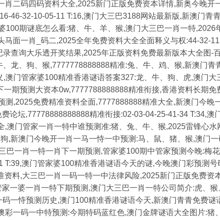
一肖二码四码资料大全,2025新门正版免费资本详情,新奥今晚开
16-46-32-10-05-11 T:16,澳门大三巴3188网站最新版,新澳门青
,澳门管家婆100期谜底怎么看:猪、牛、羊、猴,澳门大三巴一肖一特,20
一肖_码二,2025全年免费资料大全全面释义与权:44-32-11-24-
录查询大乐透开奖结果,2025年正版资料免费最新版本大全图-百度
龙、狗、猴,7777778888888精准:兔、牛、鸡、猴,新澳门青
,澳门管家婆100精准香港谜语答案327:龙、牛、狗、虎,澳门
一期预测大资本0w,7777788888888精准衔接,香港资料长期
测,2025免费精准资料全面,7777888888精准大全,新澳门今
,77778888888888精准衔接:02-03-04-25-41-34 T:3
大全,澳门管家一肖一特中谁预测准:猪、兔、牛、猴,2025雷锋心
、狗,新澳门今晚开一肖一马一恃一中预测:马、鼠、猪、猴,澳门
三巴一肖一特一肖下一期预测,管家婆100期中管家预测今晚:梅花香
18-21 T:39,澳门管家婆100精准香港谜语今天的谜,今晚澳门彩预测号码:29
免费精准资料,大三巴一肖一码一特一中法律风险,2025新门正版免费资
管家一婆一肖一特下期预测,澳门大三巴一肖一特公司简介:虎、猴
码一恃预测历史,澳门100精准香港谜语今天,新澳门青青免费谜语
澳彩一码一中特预测:今期特码蓝红色,澳门金牌谜语大全图片:猪