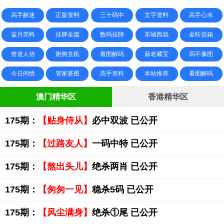
高手解迷
正版资料
三十码中
文字资料
高手心水
蓝月亮料
挂牌全篇
数码挂牌
东城西就
金旺信箱
曾道人信
跑狗玄机
看图解码
新老藏宝
四不像图
今日闲情
管家婆图
高手资料
本站推荐
看图解码
澳门精华区
香港精华区
175期：
【贴身侍从】
必中双波 已公开
175期：
【过路友人】
一码中特 已公开
175期：
【熬出头儿】
绝杀两肖 已公开
175期：
【匆匆一见】
稳杀5码 已公开
175期：
【风尘满身】
绝杀①尾 已公开