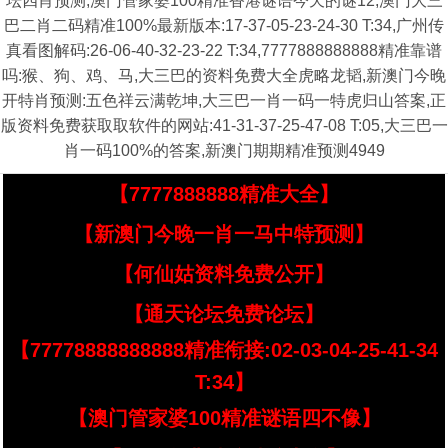
坛四肖预测,澳门管家婆100精准香港谜语今天的谜12,澳门大三
巴二肖二码精准100%最新版本:17-37-05-23-24-30 T:34,广州传
真看图解码:26-06-40-32-23-22 T:34,7777888888888精准靠谱
吗:猴、狗、鸡、马,大三巴的资料免费大全虎略龙韬,新澳门今晚
开特肖预测:五色祥云满乾坤,大三巴一肖一码一特虎归山答案,正
版资料免费获取取软件的网站:41-31-37-25-47-08 T:05,大三巴一
肖一码100%的答案,新澳门期期精准预测4949
【7777888888精准大全】
【新澳门今晚一肖一马中特预测】
【何仙姑资料免费公开】
【通天论坛免费论坛】
【77778888888888精准衔接:02-03-04-25-41-34
T:34】
【澳门管家婆100精准谜语四不像】