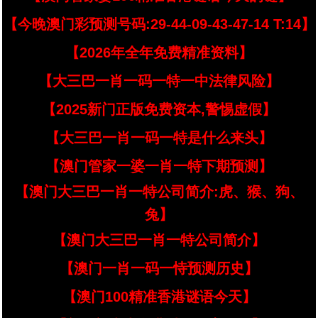
【今晚澳门彩预测号码:29-44-09-43-47-14 T:14】
【2026年全年免费精准资料】
【大三巴一肖一码一特一中法律风险】
【2025新门正版免费资本,警惕虚假】
【大三巴一肖一码一特是什么来头】
【澳门管家一婆一肖一特下期预测】
【澳门大三巴一肖一特公司简介:虎、猴、狗、
兔】
【澳门大三巴一肖一特公司简介】
【澳门一肖一码一恃预测历史】
【澳门100精准香港谜语今天】