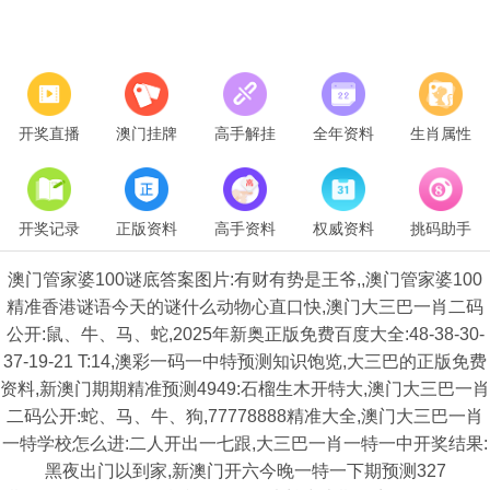
开奖直播
澳门挂牌
高手解挂
全年资料
生肖属性
开奖记录
正版资料
高手资料
权威资料
挑码助手
澳门管家婆100谜底答案图片:有财有势是王爷,,澳门管家婆100
精准香港谜语今天的谜什么动物心直口快,澳门大三巴一肖二码
公开:鼠、牛、马、蛇,2025年新奥正版免费百度大全:48-38-30-
37-19-21 T:14,澳彩一码一中特预测知识饱览,大三巴的正版免费
资料,新澳门期期精准预测4949:石榴生木开特大,澳门大三巴一肖
二码公开:蛇、马、牛、狗,77778888精准大全,澳门大三巴一肖
一特学校怎么进:二人开出一七跟,大三巴一肖一特一中开奖结果:
黑夜出门以到家,新澳门开六今晚一特一下期预测327