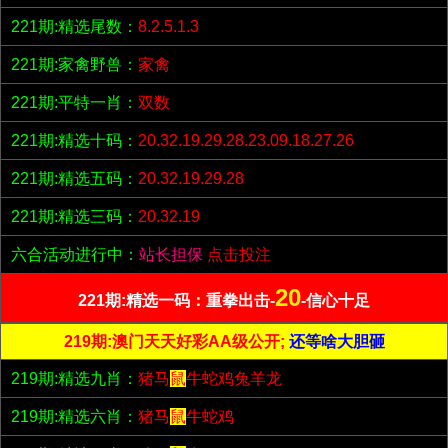
221期:精选尾数：
8.2.5.1.3
221期:家禽野兽：
家禽
221期:平特一肖：
双数
221期:精选十码：
20.32.19.29.28.23.09.18.27.26
221期:精选五码：
20.32.19.29.28
221期:精选三码：
20.32.19
六合活动进行中：
站长担保
点击投注
20
221期:精选一码：重拳出击-
-信心十足
219期:澳门天天好彩AA级公开;
还等啥大胆砸
219期:精选九肖：
猪马
鼠
牛蛇鸡兔羊龙
219期:精选六肖：
猪马
鼠
牛蛇鸡