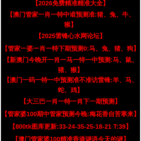
【2026免费精准精准大全】
【澳门管家一肖一特中谁预测准:猪、兔、牛、
猴】
【2025雷锋心水网论坛】
【管家一婆一肖一特下期预测0:马、兔、猪、狗】
【新澳门今晚开一肖一马一恃一中预测:马、鼠、
猪、猴】
【澳门一码一特一中预测准不准访雷锋:羊、马、
蛇、鸡】
【大三巴一肖一特一肖下一期预测】
【管家婆100期中管家预测今晚:梅花香自苦寒来】
【800tk图库更新:33-24-35-25-18-21 T:39】
【澳门管家婆100精准香港谜语今天的谜】