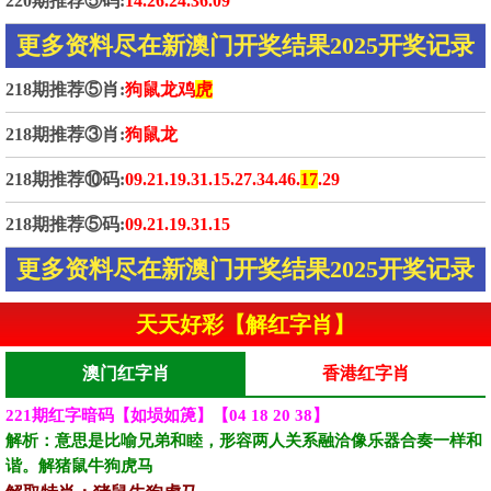
220期推荐⑤码:
14.26.24.36.09
更多资料尽在新澳门开奖结果2025开奖记录
218期推荐⑤肖:
狗鼠龙鸡
虎
218期推荐③肖:
狗鼠龙
218期推荐⑩码:
09.21.19.31.15.27.34.46.
17
.29
218期推荐⑤码:
09.21.19.31.15
更多资料尽在新澳门开奖结果2025开奖记录
天天好彩【解红字肖】
澳门红字肖
香港红字肖
221期红字暗码【如埙如箎】【04 18 20 38】
解析：‌‌意思是‌比喻兄弟和睦‌，形容两人关系融洽像乐器合奏一样和
谐。解猪鼠牛狗虎马‌‌‌‌‌‌‌