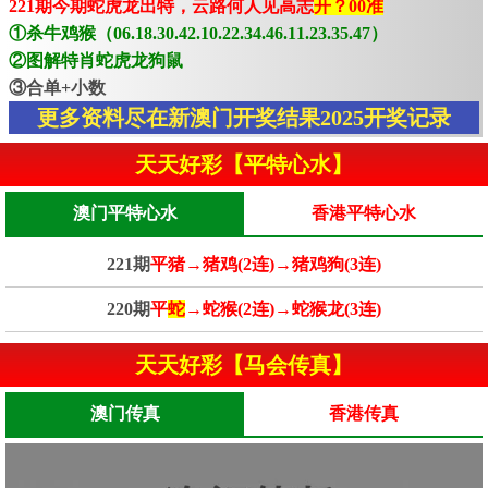
221期今期蛇虎龙出特，云路何人见高志
开？00准
①杀牛鸡猴（06.18.30.42.10.22.34.46.11.23.35.47）
②图解特肖蛇虎龙狗鼠
③合单+小数
更多资料尽在新澳门开奖结果2025开奖记录
天天好彩【平特心水】
澳门平特心水
香港平特心水
221期
平猪→猪鸡(2连)→猪鸡狗(3连)
220期
平
蛇
→蛇猴(2连)→蛇猴龙(3连)
天天好彩【马会传真】
澳门传真
香港传真