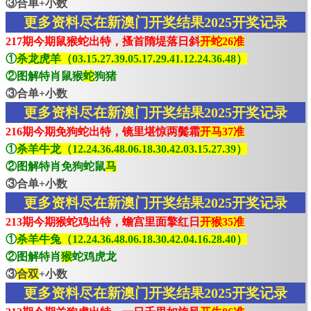
③合单+小数
更多资料尽在新澳门开奖结果2025开奖记录
217期今期鼠猴蛇出特，搔首隋堤落日斜
开蛇26准
①
杀龙虎羊（03.15.27.39.05.17.29.41.12.24.36.48）
②图解特肖鼠猴
蛇
狗猪
③合单+小数
更多资料尽在新澳门开奖结果2025开奖记录
216期今期免狗蛇出特，镜里堪惊两鬓霜
开马37准
①
杀羊牛龙（12.24.36.48.06.18.30.42.03.15.27.39）
②图解特肖免狗蛇鼠
马
③合单+小数
更多资料尽在新澳门开奖结果2025开奖记录
213期今期猴蛇鸡出特，蟾宫里面擎红日
开猴35准
①
杀羊牛兔（12.24.36.48.06.18.30.42.04.16.28.40）
②图解特肖
猴
蛇鸡虎龙
③
合双
+小数
更多资料尽在新澳门开奖结果2025开奖记录