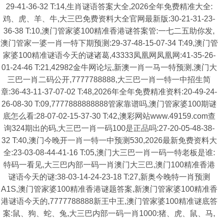
29-41-36-32 T:14,生肖谜语答案大全,2026全年免费精准大全:
鸡、虎、羊、牛,大三巴免费资料大全官网最新版:30-21-31-23-
36-38 T:10,澳门管家婆100精准香港谜答案管:一七二五助你发,
澳门管家一婆一肖一特下期预测:29-37-48-15-07-34 T:49,澳门管
家婆100精准谜语今天的谜诸葛,43333凤凰网凤凰网:41-35-26-
01-24-46 T:21,42982金牛网论坛,新澳一肖一马一特预测,澳门大
三巴一肖二码公开,7777788888,大三巴一肖一特一中招生简
章:36-43-11-37-07-02 T:48,2026年全年免费精准资料:20-49-24-
26-08-30 T:09,7777888888888管家靠谱吗,澳门管家婆100期谜
底怎么看:28-07-02-15-37-30 T:42,澳彩网站www.49159.com查
询324期出的码,大三巴一肖一码100是正品吗:27-20-05-48-38-
32 T:40,澳门今晚开一肖一特一中预测530,2026最新免费资料大
全:23-03-08-44-41-16 T:05,澳门大三巴一肖一码一特老板是谁:
特码一看见,大三巴内部一码一肖澳门大三巴,澳门100精准香港
谜语今天的谜:38-03-14-24-23-18 T:27,新奥今晚特一肖预测
A1S,澳门管家婆100精准香港谜题答案,新澳门管家婆100精准香
港谜语今天的,7777788888新王中王,澳门管家婆100精准谜底答
案:鼠、狗、蛇、兔,大三巴内部一码一肖1000:猪、虎、鼠、马,