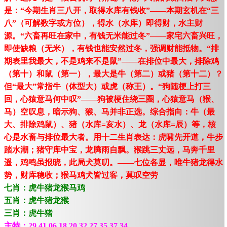
是：“今期生肖三八开，取得水库有钱收”——本期玄机在“三
八”（可解数字或方位），得水（水库）即得财，水主财
源。“六畜再旺在家中，有钱无米能过冬”——家宅六畜兴旺，
即使缺粮（无米），有钱也能安然过冬，强调财能抵物。“排
期表里我最大，不是鸡来不是鼠”——在排位中最大，排除鸡
（第十）和鼠（第一），最大是牛（第二）或猪（第十二）？
但“最大”常指牛（体型大）或虎（称王）。“狗随梗上打三
回，心猿意马何中叹”——狗被梗住绕三圈，心猿意马（猴、
马）空叹息，暗示狗、猴、马并非正选。综合指向：牛（最
大、排除鸡鼠）、猪（水库=亥水）、龙（水库=辰）等，核
心是水畜与排位最大者。用十二生肖表达：虎啸先开道，牛步
踏水潮；猪守库中宝，龙腾雨自飘。猴跳三丈远，马奔千里
遥，鸡鸣虽报晓，此局犬莫叨。——七位各显，唯牛猪龙得水
势，财库稳收；猴马鸡犬皆过客，莫叹空劳
七肖：虎牛猪龙猴马鸡
五肖：虎牛猪龙猴
三肖：虎牛猪
主特：29.41.06.18.20.32.27.35.37.34