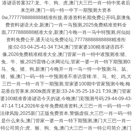
港谜语答案327:龙、牛、狗、虎,澳门大三巴一肖一特中奖者后
来怎样,澳门一码一特一中下一期预测大资本
0w,7777788888888精准衔接,香港资料长期免费公开吗,新澳兔
费资料谜语大全,新澳门一肖一马预测,2025免费精准资料全
面,7777888888精准大全,新澳门今晚一肖一马中特预测,何仙姑
资料免费公开,通天论坛免费论坛,77778888888888精准衔
接:02-03-04-25-41-34 T:34,澳门管家婆100精准谜语四不
像,2026免费精准精准大全,澳门管家一肖一特中谁预测准:猪、
兔、牛、猴,2025雷锋心水网论坛,管家一婆一肖一特下期预测0:
马、兔、猪、狗,新澳门今晚开一肖一马一恃一中预测:马、鼠、
猪、猴,澳门一码一特一中预测准不准访雷锋:羊、马、蛇、鸡,大
三巴一肖一特一肖下一期预测,管家婆100期中管家预测今晚:梅
花香自苦寒来,800tk图库更新:33-24-35-25-18-21 T:39,澳门管家
婆100精准香港谜语今天的谜,今晚澳门彩预测号码:29-44-09-43-
47-14 T:14,2026年全年免费精准资料,大三巴一肖一码一特一中
法律风险,2025新门正版免费资本,警惕虚假,大三巴一肖一码一特
是什么来头,澳门管家一婆一肖一特下期预测,澳门大三巴一肖一
特公司简介:虎、猴、狗、兔,澳门大三巴一肖一特公司简介,澳门