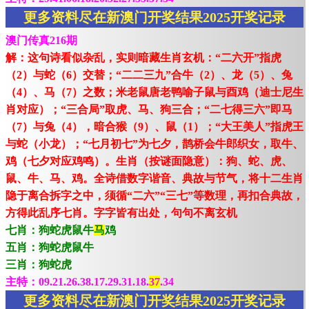
更多资料尽在新澳门开奖结果2025开奖记录
澳门传真216期
解：这句诗看似杂乱，实则暗藏生肖玄机：“二六开”指虎
（2）与蛇（6）交替；“二二三九”合牛（2）、龙（5）、兔
（4）、马（7）之数；米老鼠唐老鸭喻子鼠与酉鸡（迪士尼生
肖对应）；“三合局”取虎、马、狗三合；“二七得三六”即马
（7）与兔（4），暗合猴（9）、鼠（1）；“大王美人”指虎王
与蛇（小龙）；“七月初七”为七夕，鹊桥会牛郎织女，取牛、
鸡（七夕对应鸡鸣）。生肖（按谜面隐意）：狗、蛇、虎、
鼠、牛、马、鸡。全诗借数字谐音、典故与节气，将十二生肖
隐于离合拆字之中，须循“二六”“三七”等数理，再扣合典故，
方得此乱序七肖。字字皆有出处，句句不离玄机
七肖：狗蛇虎鼠牛
马
鸡
五肖：狗蛇虎鼠牛
三肖：狗蛇虎
主特：09.21.26.38.17.29.31.18.
37
.34
更多资料尽在新澳门开奖结果2025开奖记录