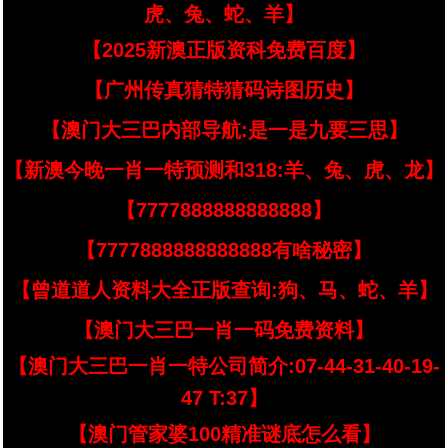
虎、兔、蛇、羊】
【2025新澳正版资科免费百度】
【广州传真猜特猜码诗图历史】
【澳门大三巴内部导航:是一是九要三思】
【新澳今晚一肖一特预测和318:羊、兔、虎、龙】
【7777888888888888】
【7777888888888888有啥秘密】
【曾道道人资料大全正版查询:狗、马、蛇、羊】
【澳门大三巴一肖一码免费资料】
【澳门大三巴一肖一特公司简介:07-44-31-40-19-
47 T:37】
【澳门管家婆100精准谜底怎么看】