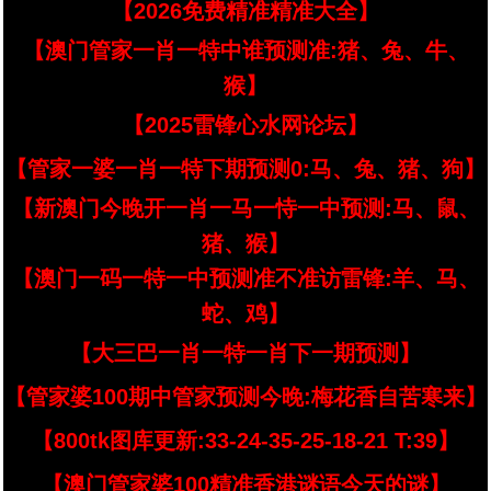
【2026免费精准精准大全】
【澳门管家一肖一特中谁预测准:猪、兔、牛、
猴】
【2025雷锋心水网论坛】
【管家一婆一肖一特下期预测0:马、兔、猪、狗】
【新澳门今晚开一肖一马一恃一中预测:马、鼠、
猪、猴】
【澳门一码一特一中预测准不准访雷锋:羊、马、
蛇、鸡】
【大三巴一肖一特一肖下一期预测】
【管家婆100期中管家预测今晚:梅花香自苦寒来】
【800tk图库更新:33-24-35-25-18-21 T:39】
【澳门管家婆100精准香港谜语今天的谜】