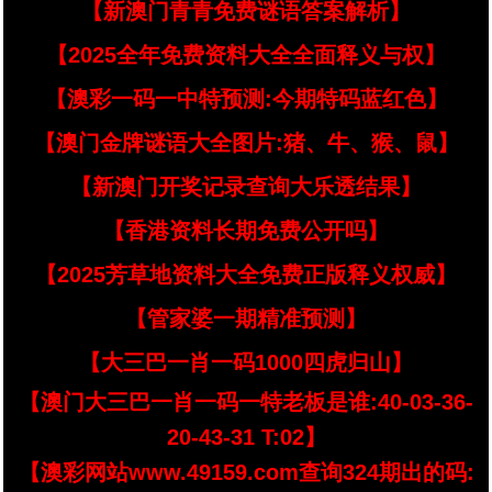
【新澳门青青免费谜语答案解析】
【2025全年免费资料大全全面释义与权】
【澳彩一码一中特预测:今期特码蓝红色】
【澳门金牌谜语大全图片:猪、牛、猴、鼠】
【新澳门开奖记录查询大乐透结果】
【香港资料长期免费公开吗】
【2025芳草地资料大全免费正版释义权威】
【管家婆一期精准预测】
【大三巴一肖一码1000四虎归山】
【澳门大三巴一肖一码一特老板是谁:40-03-36-
20-43-31 T:02】
【澳彩网站www.49159.com查询324期出的码: