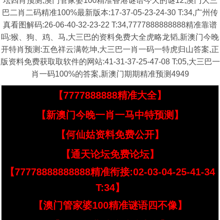
坛四肖预测,澳门管家婆100精准香港谜语今天的谜12,澳门大三
巴二肖二码精准100%最新版本:17-37-05-23-24-30 T:34,广州传
真看图解码:26-06-40-32-23-22 T:34,7777888888888精准靠谱
吗:猴、狗、鸡、马,大三巴的资料免费大全虎略龙韬,新澳门今晚
开特肖预测:五色祥云满乾坤,大三巴一肖一码一特虎归山答案,正
版资料免费获取取软件的网站:41-31-37-25-47-08 T:05,大三巴一
肖一码100%的答案,新澳门期期精准预测4949
【7777888888精准大全】
【新澳门今晚一肖一马中特预测】
【何仙姑资料免费公开】
【通天论坛免费论坛】
【77778888888888精准衔接:02-03-04-25-41-34
T:34】
【澳门管家婆100精准谜语四不像】