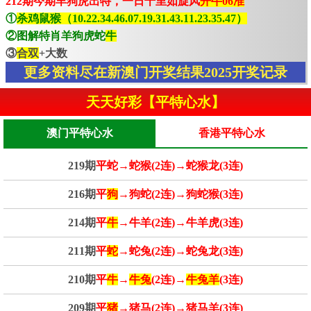
212期今期羊狗虎出特，一日千里如旋风
开牛06准
①
杀鸡鼠猴（10.22.34.46.07.19.31.43.11.23.35.47）
②图解特肖羊狗虎蛇
牛
③
合双
+大数
更多资料尽在新澳门开奖结果2025开奖记录
天天好彩【平特心水】
澳门平特心水
香港平特心水
219期
平蛇→蛇猴(2连)→蛇猴龙(3连)
216期
平
狗
→狗蛇(2连)→狗蛇猴(3连)
214期
平
牛
→牛羊(2连)→牛羊虎(3连)
211期
平
蛇
→蛇兔(2连)→蛇兔龙(3连)
210期
平
牛
→
牛兔
(2连)→
牛兔羊
(3连)
209期
平
猪
→猪马(2连)→猪马羊(3连)