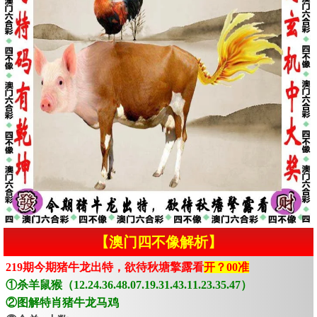
【澳门四不像解析】
219期今期猪牛龙出特，欲待秋塘擎露看
开？00准
①杀羊鼠猴（12.24.36.48.07.19.31.43.11.23.35.47）
②图解特肖猪牛龙马鸡