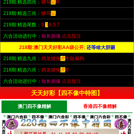
219期:精选四肖：
猪马
鼠
牛
219期:精选三肖：
猪马
鼠
219期:精选尾数：
9.
3
.8.5.7
六合活动进行中：
站长担保
点击投注
218期:澳门天天好彩AA级公开;
还等啥大胆砸
218期:精选九肖：
鸡龙猪兔
虎
牛鼠猴狗
218期:精选六肖：
鸡龙猪兔
虎
牛
六合活动进行中：
站长担保
点击投注
天天好彩【四不像中特图】
澳门四不像精解
香港四不像精解