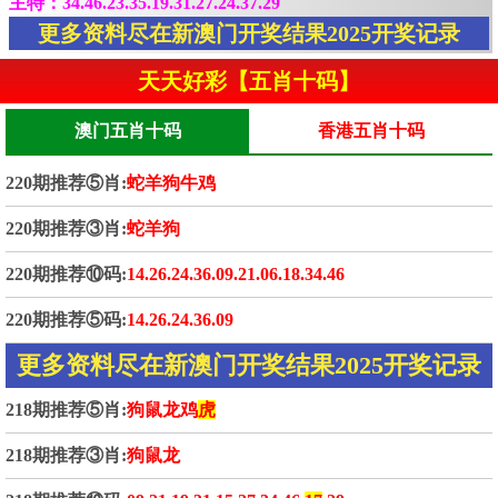
主特：34.46.23.35.19.31.27.24.37.29
更多资料尽在新澳门开奖结果2025开奖记录
天天好彩【五肖十码】
澳门五肖十码
香港五肖十码
220期推荐⑤肖:
蛇羊狗牛鸡
220期推荐③肖:
蛇羊狗
220期推荐⑩码:
14.26.24.36.09.21.06.18.34.46
220期推荐⑤码:
14.26.24.36.09
更多资料尽在新澳门开奖结果2025开奖记录
218期推荐⑤肖:
狗鼠龙鸡
虎
218期推荐③肖:
狗鼠龙