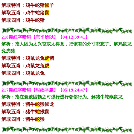
解取特肖：鸡牛蛇猪
鼠
羊
解取五肖：鸡牛蛇猪
鼠
解取四肖：鸡牛蛇猪
218期红字暗码【忘乎所以】【04 12 39 41】
解析：‌‌指人因为太兴奋或太得意，把该有的分寸都忘了。解鸡鼠龙
兔虎猪‌‌‌‌‌‌‌
解取特肖：鸡鼠龙兔
虎
猪
解取五肖：鸡鼠龙兔
虎
解取四肖：鸡鼠龙兔
217期红字暗码【时绌举赢】【05 19 24 47】
解析：‌‌指在衰败困顿之时强行进行奢侈行为。解猪牛蛇猴鼠龙‌‌‌‌‌‌‌
解取特肖：猪牛
蛇
猴鼠龙
解取五肖：猪牛
蛇
猴鼠
解取四肖：猪牛
蛇
猴