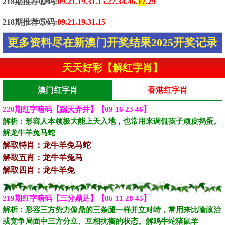
218期推荐⑩码:
09.21.19.31.15.27.34.46.
17
.29
218期推荐⑤码:
09.21.19.31.15
更多资料尽在新澳门开奖结果2025开奖记录
天天好彩【解红字肖】
澳门红字肖
香港红字肖
220期红字暗码【踢天弄井】【09 16 23 46】
解析：‌‌形容人本领极大能上天入地，也常用来调侃孩子顽皮捣蛋。
解龙牛羊兔马蛇‌‌‌‌‌‌‌
解取特肖：龙牛羊兔马蛇
解取五肖：龙牛羊兔马
解取四肖：龙牛羊兔
219期红字暗码【三分鼎足】【06 11 28 45】
解析：‌‌形容三方势力像鼎的三条腿一样并立对峙，常用来比喻政治
或竞争局面中三方分立、互相抗衡的状态。解鸡牛蛇猪鼠羊‌‌‌‌‌‌‌