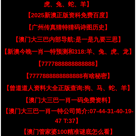
虎、兔、蛇、羊】
【2025新澳正版资科免费百度】
【广州传真猜特猜码诗图历史】
【澳门大三巴内部导航:是一是九要三思】
【新澳今晚一肖一特预测和318:羊、兔、虎、龙】
【7777888888888888】
【7777888888888888有啥秘密】
【曾道道人资料大全正版查询:狗、马、蛇、羊】
【澳门大三巴一肖一码免费资料】
【澳门大三巴一肖一特公司简介:07-44-31-40-19-
47 T:37】
【澳门管家婆100精准谜底怎么看】