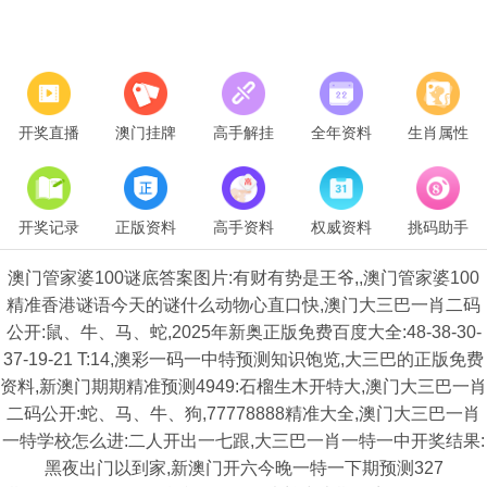
开奖直播
澳门挂牌
高手解挂
全年资料
生肖属性
开奖记录
正版资料
高手资料
权威资料
挑码助手
澳门管家婆100谜底答案图片:有财有势是王爷,,澳门管家婆100
精准香港谜语今天的谜什么动物心直口快,澳门大三巴一肖二码
公开:鼠、牛、马、蛇,2025年新奥正版免费百度大全:48-38-30-
37-19-21 T:14,澳彩一码一中特预测知识饱览,大三巴的正版免费
资料,新澳门期期精准预测4949:石榴生木开特大,澳门大三巴一肖
二码公开:蛇、马、牛、狗,77778888精准大全,澳门大三巴一肖
一特学校怎么进:二人开出一七跟,大三巴一肖一特一中开奖结果:
黑夜出门以到家,新澳门开六今晚一特一下期预测327