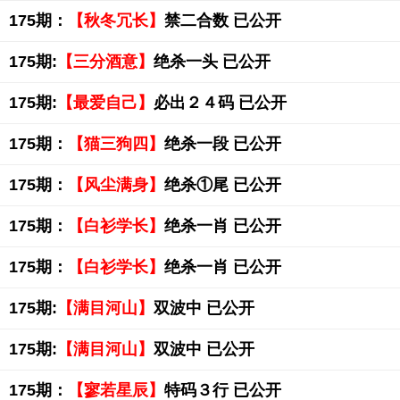
175期：
【秋冬冗长】
禁二合数 已公开
175期:
【三分酒意】
绝杀一头 已公开
175期:
【最爱自己】
必出２４码 已公开
175期：
【猫三狗四】
绝杀一段 已公开
175期：
【风尘满身】
绝杀①尾 已公开
175期：
【白衫学长】
绝杀一肖 已公开
175期：
【白衫学长】
绝杀一肖 已公开
175期:
【满目河山】
双波中 已公开
175期:
【满目河山】
双波中 已公开
175期：
【寥若星辰】
特码３行 已公开