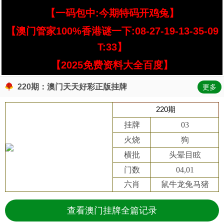
【一码包中:今期特码开鸡兔】
【澳门管家100%香港谜一下:08-27-19-13-35-09
T:33】
【2025免费资料大全百度】
220期：澳门天天好彩正版挂牌
更多
220期
挂牌
03
火烧
狗
横批
头晕目眩
门数
04,01
六肖
鼠牛龙兔马猪
查看澳门挂牌全篇记录