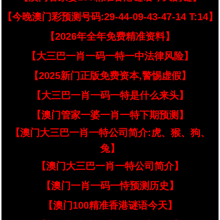
【今晚澳门彩预测号码:29-44-09-43-47-14 T:14】
【2026年全年免费精准资料】
【大三巴一肖一码一特一中法律风险】
【2025新门正版免费资本,警惕虚假】
【大三巴一肖一码一特是什么来头】
【澳门管家一婆一肖一特下期预测】
【澳门大三巴一肖一特公司简介:虎、猴、狗、
兔】
【澳门大三巴一肖一特公司简介】
【澳门一肖一码一恃预测历史】
【澳门100精准香港谜语今天】