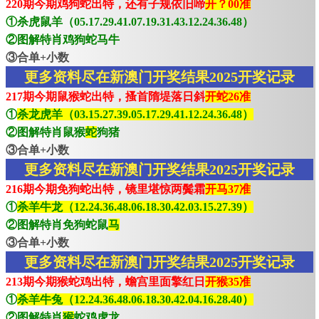
220期今期鸡狗蛇出特，还有子规依旧啼
开？00准
①杀虎鼠羊（05.17.29.41.07.19.31.43.12.24.36.48）
②图解特肖鸡狗蛇马牛
③合单+小数
更多资料尽在新澳门开奖结果2025开奖记录
217期今期鼠猴蛇出特，搔首隋堤落日斜
开蛇26准
①
杀龙虎羊（03.15.27.39.05.17.29.41.12.24.36.48）
②图解特肖鼠猴
蛇
狗猪
③合单+小数
更多资料尽在新澳门开奖结果2025开奖记录
216期今期免狗蛇出特，镜里堪惊两鬓霜
开马37准
①
杀羊牛龙（12.24.36.48.06.18.30.42.03.15.27.39）
②图解特肖免狗蛇鼠
马
③合单+小数
更多资料尽在新澳门开奖结果2025开奖记录
213期今期猴蛇鸡出特，蟾宫里面擎红日
开猴35准
①
杀羊牛兔（12.24.36.48.06.18.30.42.04.16.28.40）
②图解特肖
猴
蛇鸡虎龙