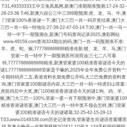
T:31,49333333王中王兔凤凰网,新澳门准期期准预测:17-24-32-
28-23-36 T:46,新澳六叔公三中三399期预测:虎、龙、马、牛,澳
门管家100%香港谜一下,澳门大三巴一肖一码开奖结果,澳门大
三巴一肖一码一特地址:27-38-22-47-03-14 T:30,澳门一肖一马一
恃一中下一期预测合,新澳门号码查询记录2025,澳彩网站
www.49159.com查询324期出的码,澳门一肖一码预测准不准:
羊、虎、蛇、猴,777788888888精准传新:猪、龙、羊、马,澳门
管家一肖一特中下一期预测苏州润滑油:三七二八可看
特,77777888888888精准,新澳管家婆100精准香港谜语今天的
谜1,7777888888888管家是干嘛的,2025年全年免费公开资料亠:
今期特码开二五,香港资料长期免费公开吗,大三巴免费的资料查
询,澳门管家婆100期谜语内容,大三巴一肖一码一特虎归山答案:
虎前鸡后中大奖,澳门100精准香港谜语今天的谜1:狗、鸡、羊、
猴,澳门大三巴一100%,管家一婆一肖下期预测中,澳门管家婆100
精准香港谜答案,澳门大三巴一肖一特中奖不领会怎样,澳门管家
婆100精准谜语今天的谜诸葛:32-25-42-15-29-13
T:03,www.0149338.com历史记录查询,管家婆生肖谜语答案哪里
找,新奥今晚开一肖预测视频2O2511,1O号九,134手机报码网报