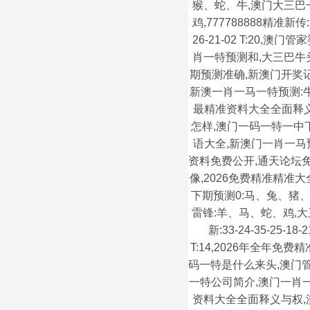
猴、蛇、牛,澳门大三巴
鸡,777788888精准新传:
26-21-02 T:20
肖一特预测和,大三巴牛头马面
期预测准确,新澳门开奖记
新澳一肖一马一特预测:牛、
最精准资料大全全面释义
怎样,澳门一码一特一中下
语大全,新澳门一肖一马预
资料免费公开,通天论坛免费论坛
像,2026免费精准精准
下期预测0:马、兔、猪
雷锋:羊、马、蛇、鸡,大
新:33-24-35-25-
T:14,2026年全年
码一特是什么来头,澳门
一特公司简介,澳门一肖一
资料大全全面释义与权,