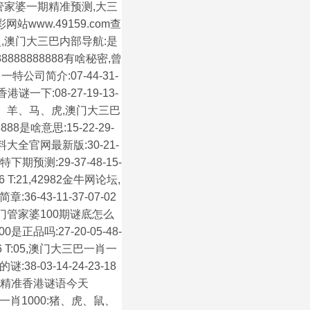
管家婆一期精准预测,大三
网站www.49159.com查
史,澳门大三巴内部导航:是
8888888888有啥秘密,曾
司简介:07-44-31-
一下:08-27-19-13-
准传:猪、羊、马、虎,澳门大三巴
88是啥意思:15-22-29-
料大全官网最新版:30-21-
期预测:29-37-48-15-
 T:21,42982金牛网论坛,
43-11-37-07-02
谱吗,澳门管家婆100期谜底怎么
0是正品吗:27-20-05-48-
16 T:05,澳门大三巴一肖一
03-14-24-23-18
00精准香港谜语今天
一肖1000:猪、虎、鼠、