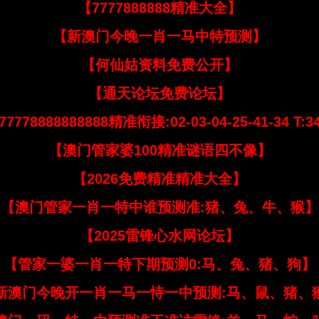
【7777888888精准大全】
【新澳门今晚一肖一马中特预测】
【何仙姑资料免费公开】
【通天论坛免费论坛】
77778888888888精准衔接:02-03-04-25-41-34 T:3
【澳门管家婆100精准谜语四不像】
【2026免费精准精准大全】
【澳门管家一肖一特中谁预测准:猪、兔、牛、猴】
【2025雷锋心水网论坛】
【管家一婆一肖一特下期预测0:马、兔、猪、狗】
新澳门今晚开一肖一马一恃一中预测:马、鼠、猪、