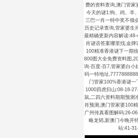
费的资料查询,澳门管家
今天的谜1:狗、鸡、羊、
三巴一肖一特中奖不领会怎样,澳
历史记录查询,管家婆生肖
最精确更新内容解读:48-41
肖谜语答案哪里找,金牌
100精准香港谜下一期徐州,大
800图大全免费资料图,2
询-百度-百7,管家婆白小
码一特地址,77778888
门管家100%香港谜一下
1000四虎归山:08-18
鼠,二四六资料期期预测准不准:
肖预测,澳门管家婆100精准
广州传真看图解码:26-06-
略龙韬,新澳门今晚开
站:41-