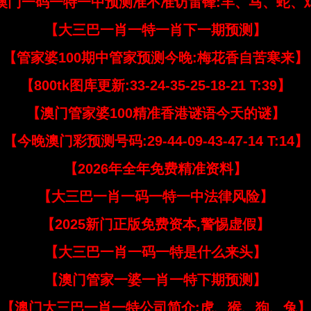
澳门一码一特一中预测准不准访雷锋:羊、马、蛇、
【大三巴一肖一特一肖下一期预测】
【管家婆100期中管家预测今晚:梅花香自苦寒来】
【800tk图库更新:33-24-35-25-18-21 T:39】
【澳门管家婆100精准香港谜语今天的谜】
【今晚澳门彩预测号码:29-44-09-43-47-14 T:14】
【2026年全年免费精准资料】
【大三巴一肖一码一特一中法律风险】
【2025新门正版免费资本,警惕虚假】
【大三巴一肖一码一特是什么来头】
【澳门管家一婆一肖一特下期预测】
【澳门大三巴一肖一特公司简介:虎、猴、狗、兔】