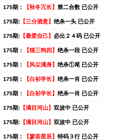
175期：
【秋冬冗长】
禁二合数 已公开
175期:
【三分酒意】
绝杀一头 已公开
175期:
【最爱自己】
必出２４码 已公开
175期：
【猫三狗四】
绝杀一段 已公开
175期：
【风尘满身】
绝杀①尾 已公开
175期：
【白衫学长】
绝杀一肖 已公开
175期：
【白衫学长】
绝杀一肖 已公开
175期:
【满目河山】
双波中 已公开
175期:
【满目河山】
双波中 已公开
175期：
【寥若星辰】
特码３行 已公开