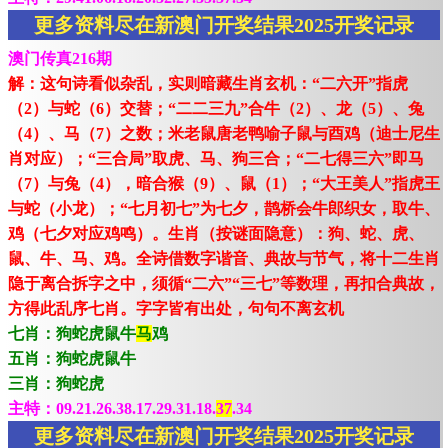
更多资料尽在新澳门开奖结果2025开奖记录
澳门传真216期
解：这句诗看似杂乱，实则暗藏生肖玄机：“二六开”指虎
（2）与蛇（6）交替；“二二三九”合牛（2）、龙（5）、兔
（4）、马（7）之数；米老鼠唐老鸭喻子鼠与酉鸡（迪士尼生
肖对应）；“三合局”取虎、马、狗三合；“二七得三六”即马
（7）与兔（4），暗合猴（9）、鼠（1）；“大王美人”指虎王
与蛇（小龙）；“七月初七”为七夕，鹊桥会牛郎织女，取牛、
鸡（七夕对应鸡鸣）。生肖（按谜面隐意）：狗、蛇、虎、
鼠、牛、马、鸡。全诗借数字谐音、典故与节气，将十二生肖
隐于离合拆字之中，须循“二六”“三七”等数理，再扣合典故，
方得此乱序七肖。字字皆有出处，句句不离玄机
七肖：狗蛇虎鼠牛
马
鸡
五肖：狗蛇虎鼠牛
三肖：狗蛇虎
主特：09.21.26.38.17.29.31.18.
37
.34
更多资料尽在新澳门开奖结果2025开奖记录