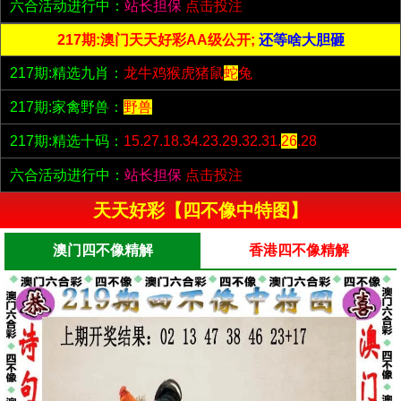
六合活动进行中：
站长担保
点击投注
217期:澳门天天好彩AA级公开;
还等啥大胆砸
217期:精选九肖：
龙牛鸡猴虎猪鼠
蛇
兔
217期:家禽野兽：
野兽
217期:精选十码：
15.27.18.34.23.29.32.31.
26
.28
六合活动进行中：
站长担保
点击投注
天天好彩【四不像中特图】
澳门四不像精解
香港四不像精解