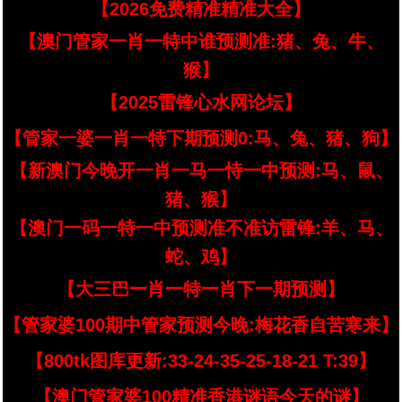
【2026免费精准精准大全】
【澳门管家一肖一特中谁预测准:猪、兔、牛、
猴】
【2025雷锋心水网论坛】
【管家一婆一肖一特下期预测0:马、兔、猪、狗】
【新澳门今晚开一肖一马一恃一中预测:马、鼠、
猪、猴】
【澳门一码一特一中预测准不准访雷锋:羊、马、
蛇、鸡】
【大三巴一肖一特一肖下一期预测】
【管家婆100期中管家预测今晚:梅花香自苦寒来】
【800tk图库更新:33-24-35-25-18-21 T:39】
【澳门管家婆100精准香港谜语今天的谜】