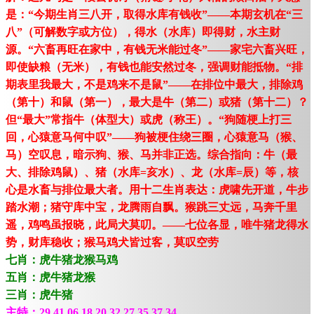
是：“今期生肖三八开，取得水库有钱收”——本期玄机在“三
八”（可解数字或方位），得水（水库）即得财，水主财
源。“六畜再旺在家中，有钱无米能过冬”——家宅六畜兴旺，
即使缺粮（无米），有钱也能安然过冬，强调财能抵物。“排
期表里我最大，不是鸡来不是鼠”——在排位中最大，排除鸡
（第十）和鼠（第一），最大是牛（第二）或猪（第十二）？
但“最大”常指牛（体型大）或虎（称王）。“狗随梗上打三
回，心猿意马何中叹”——狗被梗住绕三圈，心猿意马（猴、
马）空叹息，暗示狗、猴、马并非正选。综合指向：牛（最
大、排除鸡鼠）、猪（水库=亥水）、龙（水库=辰）等，核
心是水畜与排位最大者。用十二生肖表达：虎啸先开道，牛步
踏水潮；猪守库中宝，龙腾雨自飘。猴跳三丈远，马奔千里
遥，鸡鸣虽报晓，此局犬莫叨。——七位各显，唯牛猪龙得水
势，财库稳收；猴马鸡犬皆过客，莫叹空劳
七肖：虎牛猪龙猴马鸡
五肖：虎牛猪龙猴
三肖：虎牛猪
主特：29.41.06.18.20.32.27.35.37.34