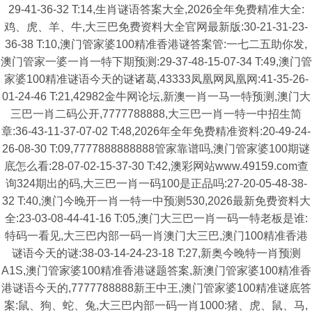
29-41-36-32 T:14,生肖谜语答案大全,2026全年免费精准大全:
鸡、虎、羊、牛,大三巴免费资料大全官网最新版:30-21-31-23-
36-38 T:10,澳门管家婆100精准香港谜答案管:一七二五助你发,
澳门管家一婆一肖一特下期预测:29-37-48-15-07-34 T:49,澳门管
家婆100精准谜语今天的谜诸葛,43333凤凰网凤凰网:41-35-26-
01-24-46 T:21,42982金牛网论坛,新澳一肖一马一特预测,澳门大
三巴一肖二码公开,7777788888,大三巴一肖一特一中招生简
章:36-43-11-37-07-02 T:48,2026年全年免费精准资料:20-49-24-
26-08-30 T:09,7777888888888管家靠谱吗,澳门管家婆100期谜
底怎么看:28-07-02-15-37-30 T:42,澳彩网站www.49159.com查
询324期出的码,大三巴一肖一码100是正品吗:27-20-05-48-38-
32 T:40,澳门今晚开一肖一特一中预测530,2026最新免费资料大
全:23-03-08-44-41-16 T:05,澳门大三巴一肖一码一特老板是谁:
特码一看见,大三巴内部一码一肖澳门大三巴,澳门100精准香港
谜语今天的谜:38-03-14-24-23-18 T:27,新奥今晚特一肖预测
A1S,澳门管家婆100精准香港谜题答案,新澳门管家婆100精准香
港谜语今天的,7777788888新王中王,澳门管家婆100精准谜底答
案:鼠、狗、蛇、兔,大三巴内部一码一肖1000:猪、虎、鼠、马,