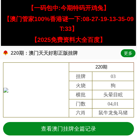
【一码包中:今期特码开鸡兔】
【澳门管家100%香港谜一下:08-27-19-13-35-09
T:33】
【2025免费资料大全百度】
220期：澳门天天好彩正版挂牌
更多
220期
挂牌
03
火烧
狗
横批
头晕目眩
门数
04,01
六肖
鼠牛龙兔马猪
查看澳门挂牌全篇记录