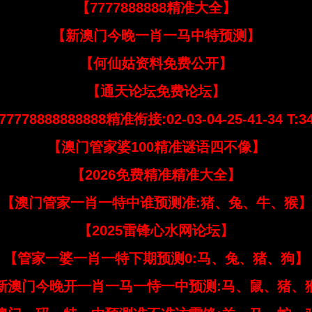
【7777888888精准大全】
【新澳门今晚一肖一马中特预测】
【何仙姑资料免费公开】
【通天论坛免费论坛】
77778888888888精准衔接:02-03-04-25-41-34 T:3
【澳门管家婆100精准谜语四不像】
【2026免费精准精准大全】
【澳门管家一肖一特中谁预测准:猪、兔、牛、猴】
【2025雷锋心水网论坛】
【管家一婆一肖一特下期预测0:马、兔、猪、狗】
新澳门今晚开一肖一马一恃一中预测:马、鼠、猪、