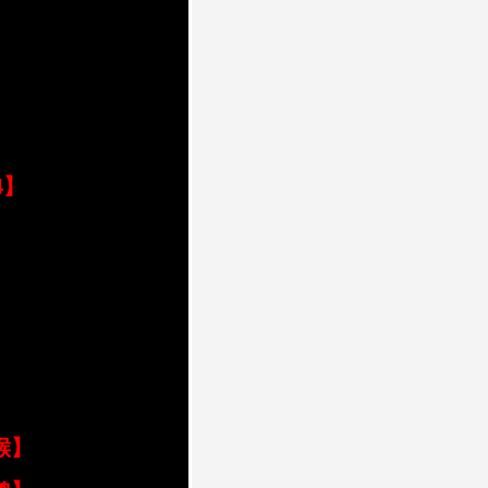
4】
猴】