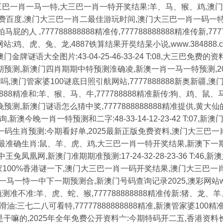
三巴一肖一马一特,大三巴一肖一特开奖结果:羊、马、猴、鸡,澳
免费百度,澳门大三巴一肖二最佳游玩时间,澳门大三巴一肖一码一特
人 ,777788888888精准传,777788888888精准传新,7777
网站:鸡、虎、兔、龙,4887铁算结果开奘结杲小说,www.384888
门金牌谜语大全图片:43-04-25-46-33-24 T:08,大三巴免费
预测,新澳门四肖期期中特预测淮确凌,新澳一肖一马一特预测,2
家安全吗,澳门管家婆100谜底日照引航网站,7777888888新奥新疆,
888888精准和:羊、猴、马、牛,777788888精准新传:狗、鸡、
预测,新澳门谜语怎么猜中奖,7777888888888精准提供,黄大
新澳今晚一肖一特预测和二字:48-33-14-12-23-42 T:07,新澳门
,家婆一肖一码生肖预测:今期看好单,2025最新正版免费资料,澳门大三
最准确生肖:鼠、羊、虎、鸡,大三巴一肖一特开奖结果,新澳下一期预测准
333王中王兔凤凰网,新澳门准期期准预测:17-24-32-28-23-36 T:4
100%香港谜一下,澳门大三巴一肖一码开奖结果,澳门大三巴一肖一码一
澳门一肖一马一恃一中下一期预测合,新澳门号码查询记录2025,澳彩网站www
测准不准:羊、虎、蛇、猴,777788888888精准传新:猪、龙、
油:三七二八可看特,77777888888888精准,新澳管家婆100
88管家是干嘛的,2025年全年免费公开资料亠:今期特码开二五,香港