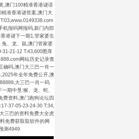
,澳门100精准香港谜语
00精准香港谜答案,澳门大
,www.0149338.com
4手机报码网报码,新门内部
00精准香港谜下一期1,管家婆生
、兔、龙、鼠,澳门管家婆
21-12 T:43,600图库
888.com网站历史记录查
00正确吗,澳门大三巴一肖一
料,2025年全年免费公开,澳
88888,大三巴一肖一码
香港谜下一期中垦:猴、龙、蛇、
2026免费资料,澳门跑狗论坛四
-23-24-30 T:34,
、鸡、马,大三巴的资料免费大全虎
资料免费获取取软件的网
预测4949