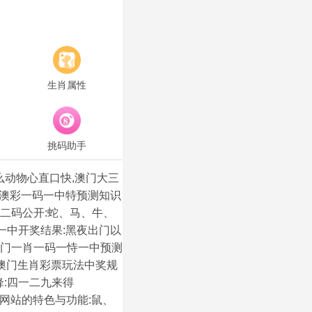
生肖属性
挑码助手
么动物心直口快,澳门大三
:14,澳彩一码一中特预测知识
肖二码公开:蛇、马、牛、
特一中开奖结果:黑夜出门以
期,澳门一肖一码一恃一中预测
打先锋,澳门生肖彩票玩法中奖规
锋:四一二九来得
料内部网站的特色与功能:鼠、