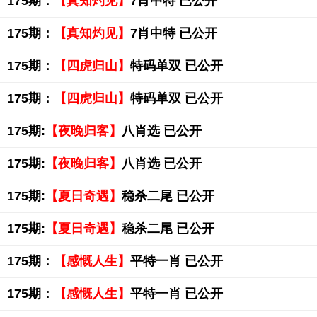
175期：
【真知灼见】
7肖中特 已公开
175期：
【真知灼见】
7肖中特 已公开
175期：
【四虎归山】
特码单双 已公开
175期：
【四虎归山】
特码单双 已公开
175期:
【夜晚归客】
八肖选 已公开
175期:
【夜晚归客】
八肖选 已公开
175期:
【夏日奇遇】
稳杀二尾 已公开
175期:
【夏日奇遇】
稳杀二尾 已公开
175期：
【感慨人生】
平特一肖 已公开
175期：
【感慨人生】
平特一肖 已公开