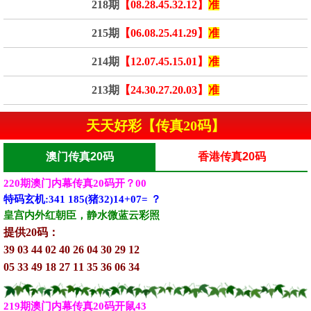
218期
【08.28.45.32.12】
准
215期
【06.08.25.41.29】
准
214期
【12.07.45.15.01】
准
213期
【24.30.27.20.03】
准
天天好彩【传真20码】
澳门传真20码
香港传真20码
220期澳门内幕传真20码开？00
特码玄机:341 185(猪32)14+07= ？
皇宫内外红朝臣，静水微蓝云彩照
提供20码：
39 03 44 02 40 26 04 30 29 12
05 33 49 18 27 11 35 36 06 34
219期澳门内幕传真20码开鼠43