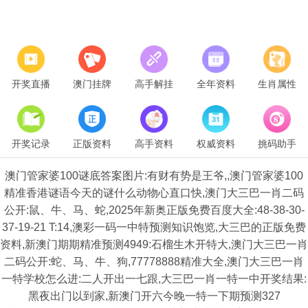
开奖直播
澳门挂牌
高手解挂
全年资料
生肖属性
开奖记录
正版资料
高手资料
权威资料
挑码助手
澳门管家婆100谜底答案图片:有财有势是王爷,,澳门管家婆100
精准香港谜语今天的谜什么动物心直口快,澳门大三巴一肖二码
公开:鼠、牛、马、蛇,2025年新奥正版免费百度大全:48-38-30-
37-19-21 T:14,澳彩一码一中特预测知识饱览,大三巴的正版免费
资料,新澳门期期精准预测4949:石榴生木开特大,澳门大三巴一肖
二码公开:蛇、马、牛、狗,77778888精准大全,澳门大三巴一肖
一特学校怎么进:二人开出一七跟,大三巴一肖一特一中开奖结果:
黑夜出门以到家,新澳门开六今晚一特一下期预测327