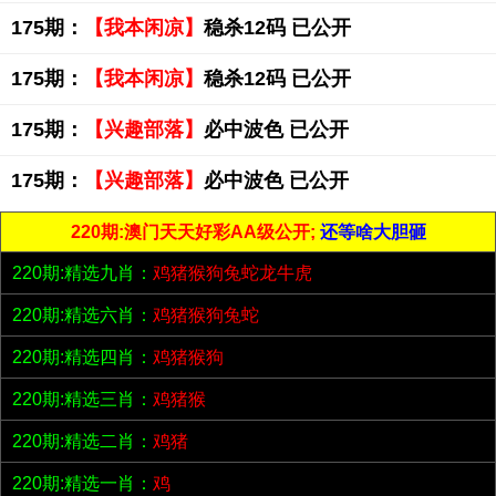
175期：
【我本闲凉】
稳杀12码 已公开
175期：
【我本闲凉】
稳杀12码 已公开
175期：
【兴趣部落】
必中波色 已公开
175期：
【兴趣部落】
必中波色 已公开
220期:澳门天天好彩AA级公开;
还等啥大胆砸
220期:精选九肖：
鸡猪猴狗兔蛇龙牛虎
220期:精选六肖：
鸡猪猴狗兔蛇
220期:精选四肖：
鸡猪猴狗
220期:精选三肖：
鸡猪猴
220期:精选二肖：
鸡猪
220期:精选一肖：
鸡