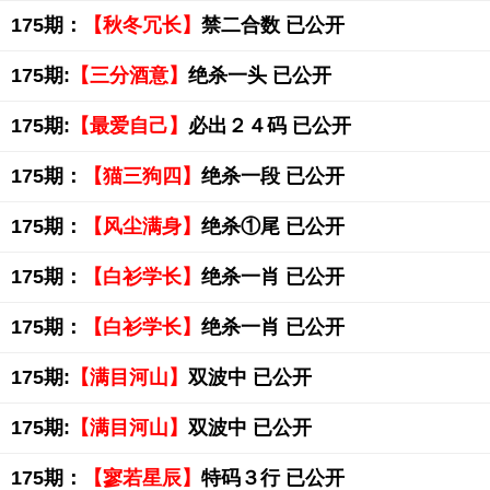
175期：
【秋冬冗长】
禁二合数 已公开
175期:
【三分酒意】
绝杀一头 已公开
175期:
【最爱自己】
必出２４码 已公开
175期：
【猫三狗四】
绝杀一段 已公开
175期：
【风尘满身】
绝杀①尾 已公开
175期：
【白衫学长】
绝杀一肖 已公开
175期：
【白衫学长】
绝杀一肖 已公开
175期:
【满目河山】
双波中 已公开
175期:
【满目河山】
双波中 已公开
175期：
【寥若星辰】
特码３行 已公开