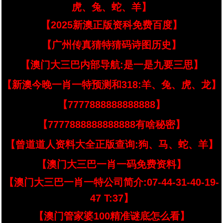
虎、兔、蛇、羊】
【2025新澳正版资科免费百度】
【广州传真猜特猜码诗图历史】
【澳门大三巴内部导航:是一是九要三思】
【新澳今晚一肖一特预测和318:羊、兔、虎、龙】
【7777888888888888】
【7777888888888888有啥秘密】
【曾道道人资料大全正版查询:狗、马、蛇、羊】
【澳门大三巴一肖一码免费资料】
【澳门大三巴一肖一特公司简介:07-44-31-40-19-
47 T:37】
【澳门管家婆100精准谜底怎么看】