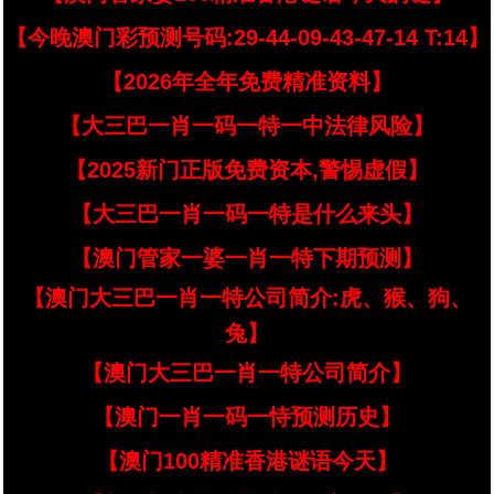
【今晚澳门彩预测号码:29-44-09-43-47-14 T:14】
【2026年全年免费精准资料】
【大三巴一肖一码一特一中法律风险】
【2025新门正版免费资本,警惕虚假】
【大三巴一肖一码一特是什么来头】
【澳门管家一婆一肖一特下期预测】
【澳门大三巴一肖一特公司简介:虎、猴、狗、
兔】
【澳门大三巴一肖一特公司简介】
【澳门一肖一码一恃预测历史】
【澳门100精准香港谜语今天】