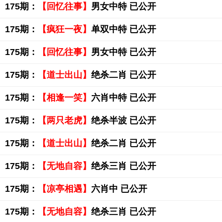
175期：
【回忆往事】
男女中特 已公开
175期：
【疯狂一夜】
单双中特 已公开
175期：
【回忆往事】
男女中特 已公开
175期：
【道士出山】
绝杀二肖 已公开
175期：
【相逢一笑】
六肖中特 已公开
175期：
【两只老虎】
绝杀半波 已公开
175期：
【道士出山】
绝杀二肖 已公开
175期：
【无地自容】
绝杀三肖 已公开
175期：
【凉亭相遇】
六肖中 已公开
175期：
【无地自容】
绝杀三肖 已公开