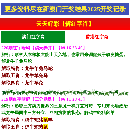
更多资料尽在新澳门开奖结果2025开奖记录
天天好彩【解红字肖】
澳门红字肖
香港红字肖
220期红字暗码【踢天弄井】【09 16 23 46】
解析：‌‌形容人本领极大能上天入地，也常用来调侃孩子顽皮捣蛋。
解龙牛羊兔马蛇‌‌‌‌‌‌‌
解取特肖：龙牛羊兔马蛇
解取五肖：龙牛羊兔马
解取四肖：龙牛羊兔
219期红字暗码【三分鼎足】【06 11 28 45】
解析：‌‌形容三方势力像鼎的三条腿一样并立对峙，常用来比喻政治
或竞争局面中三方分立、互相抗衡的状态。解鸡牛蛇猪鼠羊‌‌‌‌‌‌‌
解取特肖：鸡牛蛇猪
鼠
羊
解取五肖：鸡牛蛇猪
鼠