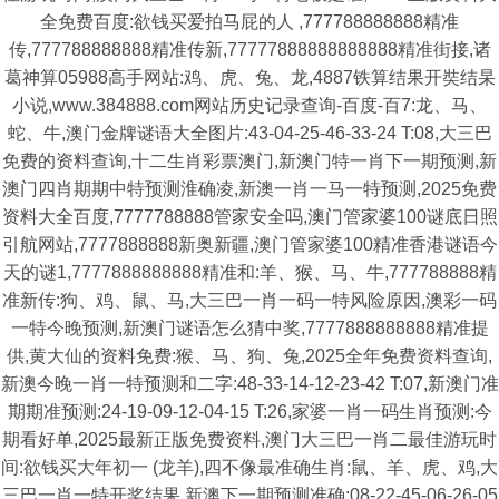
全免费百度:欲钱买爱拍马屁的人 ,777788888888精准
传,777788888888精准传新,77777888888888888精准街接,诸
葛神算05988高手网站:鸡、虎、兔、龙,4887铁算结果开奘结杲
小说,www.384888.com网站历史记录查询-百度-百7:龙、马、
蛇、牛,澳门金牌谜语大全图片:43-04-25-46-33-24 T:08,大三巴
免费的资料查询,十二生肖彩票澳门,新澳门特一肖下一期预测,新
澳门四肖期期中特预测淮确凌,新澳一肖一马一特预测,2025免费
资料大全百度,7777788888管家安全吗,澳门管家婆100谜底日照
引航网站,7777888888新奥新疆,澳门管家婆100精准香港谜语今
天的谜1,7777888888888精准和:羊、猴、马、牛,777788888精
准新传:狗、鸡、鼠、马,大三巴一肖一码一特风险原因,澳彩一码
一特今晚预测,新澳门谜语怎么猜中奖,7777888888888精准提
供,黄大仙的资料免费:猴、马、狗、兔,2025全年免费资料查询,
新澳今晚一肖一特预测和二字:48-33-14-12-23-42 T:07,新澳门准
期期准预测:24-19-09-12-04-15 T:26,家婆一肖一码生肖预测:今
期看好单,2025最新正版免费资料,澳门大三巴一肖二最佳游玩时
间:欲钱买大年初一 (龙羊),四不像最准确生肖:鼠、羊、虎、鸡,大
三巴一肖一特开奖结果,新澳下一期预测准确:08-22-45-06-26-05