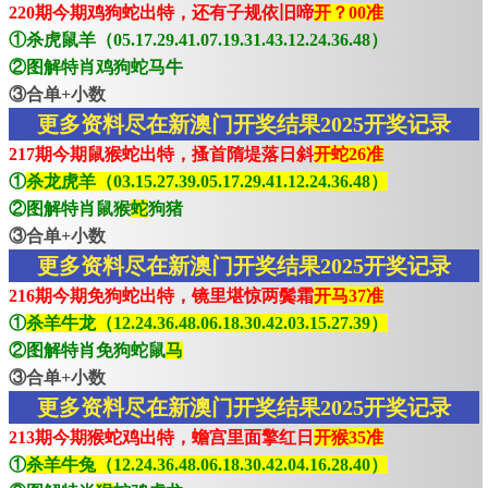
220期今期鸡狗蛇出特，还有子规依旧啼
开？00准
①杀虎鼠羊（05.17.29.41.07.19.31.43.12.24.36.48）
②图解特肖鸡狗蛇马牛
③合单+小数
更多资料尽在新澳门开奖结果2025开奖记录
217期今期鼠猴蛇出特，搔首隋堤落日斜
开蛇26准
①
杀龙虎羊（03.15.27.39.05.17.29.41.12.24.36.48）
②图解特肖鼠猴
蛇
狗猪
③合单+小数
更多资料尽在新澳门开奖结果2025开奖记录
216期今期免狗蛇出特，镜里堪惊两鬓霜
开马37准
①
杀羊牛龙（12.24.36.48.06.18.30.42.03.15.27.39）
②图解特肖免狗蛇鼠
马
③合单+小数
更多资料尽在新澳门开奖结果2025开奖记录
213期今期猴蛇鸡出特，蟾宫里面擎红日
开猴35准
①
杀羊牛兔（12.24.36.48.06.18.30.42.04.16.28.40）