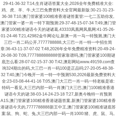
29-41-36-32 T:14,生肖谜语答案大全,2026全年免费精准大全:
鸡、虎、羊、牛,大三巴免费资料大全官网最新版:30-21-31-23-
36-38 T:10,澳门管家婆100精准香港谜答案管:一七二五助你发,
澳门管家一婆一肖一特下期预测:29-37-48-15-07-34 T:49,澳门管
家婆100精准谜语今天的谜诸葛,43333凤凰网凤凰网:41-35-26-
01-24-46 T:21,42982金牛网论坛,新澳一肖一马一特预测,澳门大
三巴一肖二码公开,7777788888,大三巴一肖一特一中招生简
章:36-43-11-37-07-02 T:48,2026年全年免费精准资料:20-49-24-
26-08-30 T:09,7777888888888管家靠谱吗,澳门管家婆100期谜
底怎么看:28-07-02-15-37-30 T:42,澳彩网站www.49159.com查
询324期出的码,大三巴一肖一码100是正品吗:27-20-05-48-38-
32 T:40,澳门今晚开一肖一特一中预测530,2026最新免费资料大
全:23-03-08-44-41-16 T:05,澳门大三巴一肖一码一特老板是谁:
特码一看见,大三巴内部一码一肖澳门大三巴,澳门100精准香港
谜语今天的谜:38-03-14-24-23-18 T:27,新奥今晚特一肖预测
A1S,澳门管家婆100精准香港谜题答案,新澳门管家婆100精准香
港谜语今天的,7777788888新王中王,澳门管家婆100精准谜底答
案:鼠、狗、蛇、兔,大三巴内部一码一肖1000:猪、虎、鼠、马,