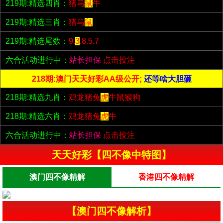
219期:精选四肖：
猪马
鼠
牛
219期:精选三肖：
猪马
鼠
219期:精选尾数：
9.
3
.8.5.7
六合活动进行中：
站长担保
点击投注
218期:澳门天天好彩AA级公开;
还等啥大胆砸
218期:精选九肖：
鸡龙猪兔
虎
牛鼠猴狗
218期:精选六肖：
鸡龙猪兔
虎
牛
六合活动进行中：
站长担保
点击投注
天天好彩【四不像中特图】
澳门四不像精解
香港四不像精解
【澳门四不像解析】