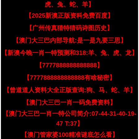
虎、兔、蛇、羊】
【2025新澳正版资科免费百度】
【广州传真猜特猜码诗图历史】
【澳门大三巴内部导航:是一是九要三思】
【新澳今晚一肖一特预测和318:羊、兔、虎、龙】
【7777888888888888】
【7777888888888888有啥秘密】
【曾道道人资料大全正版查询:狗、马、蛇、羊】
【澳门大三巴一肖一码免费资料】
【澳门大三巴一肖一特公司简介:07-44-31-40-19-
47 T:37】
【澳门管家婆100精准谜底怎么看】