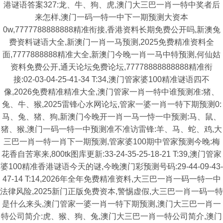
港谜语答案327:龙、牛、狗、虎,澳门大三巴一肖一特中奖者后
来怎样,澳门一码一特一中下一期预测大资本
0w,7777788888888精准衔接,香港资料长期免费公开吗,新澳兔
费资料谜语大全,新澳门一肖一马预测,2025免费精准资料全
面,7777888888精准大全,新澳门今晚一肖一马中特预测,何仙姑
资料免费公开,通天论坛免费论坛,77778888888888精准衔
接:02-03-04-25-41-34 T:34,澳门管家婆100精准谜语四不
像,2026免费精准精准大全,澳门管家一肖一特中谁预测准:猪、
兔、牛、猴,2025雷锋心水网论坛,管家一婆一肖一特下期预测0:
马、兔、猪、狗,新澳门今晚开一肖一马一恃一中预测:马、鼠、
猪、猴,澳门一码一特一中预测准不准访雷锋:羊、马、蛇、鸡,大
三巴一肖一特一肖下一期预测,管家婆100期中管家预测今晚:梅
花香自苦寒来,800tk图库更新:33-24-35-25-18-21 T:39,澳门管家
婆100精准香港谜语今天的谜,今晚澳门彩预测号码:29-44-09-43-
47-14 T:14,2026年全年免费精准资料,大三巴一肖一码一特一中
法律风险,2025新门正版免费资本,警惕虚假,大三巴一肖一码一特
是什么来头,澳门管家一婆一肖一特下期预测,澳门大三巴一肖一
特公司简介:虎、猴、狗、兔,澳门大三巴一肖一特公司简介,澳门