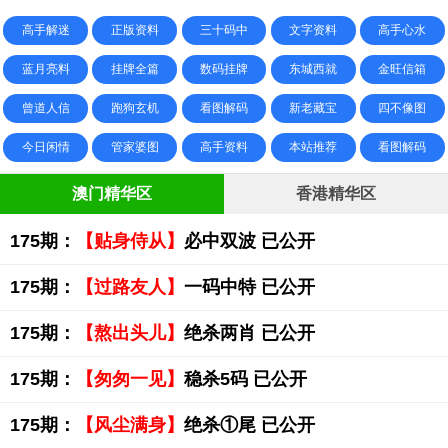
高手解迷
正版资料
三十码中
文字资料
高手心水
蓝月亮料
挂牌全篇
数码挂牌
东城西就
金旺信箱
曾道人信
跑狗玄机
看图解码
新老藏宝
四不像图
今日闲情
管家婆图
高手资料
本站推荐
看图解码
澳门精华区
香港精华区
175期：
【贴身侍从】
必中双波 已公开
175期：
【过路友人】
一码中特 已公开
175期：
【熬出头儿】
绝杀两肖 已公开
175期：
【匆匆一见】
稳杀5码 已公开
175期：
【风尘满身】
绝杀①尾 已公开