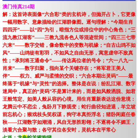
澳门传真214期
解：这首诗表面像“六合彩”类的玄机诗，但抛开占卜，它更像
一幅用数字、意象描绘的江湖群像图。逐句理解：“今期生肖
四四开”——以“四”为引，暗指方位或排位中的中心角色；“三
流九教江湖客”——三教九流各色人等混迹世间；“四三三七带
六来”——数字交错，像命数中的变数与机缘；“自古山鸡不如
风”——山鸡徒有彩羽，不如风之自由无形，寓意虚华不敌真
性；“承到将王通命令”——传达高位者的号令；“六一八九一
肖来”——数字归聚，指向某个关键存在；“将军君王美人
伴”——权力、威严与柔情的交织；“六合本期出灵码”——最
终落于“机缘”与“灵性”的选择。整体是在说：纷乱江湖、数字
迷局中，真正的“灵码”不是算计来的，而是如风般洒脱、如君
王般笃定、如美人般从容的心境。用生肖重新表达这份意境：
龙腾云中不恋尘，兔卧月下静观变；蛇行曲径知进退，羊立坡
前忘机心；猴戏枝头笑权谋，狗守本真拒浮名；猪卧闲庭任春
秋——江湖数字如潮涌，风自无形胜彩翎；不逐将令不媚王，
淡看六合聚与散；各守其位各安时，灵机本在平常心
七肖：龙
兔
蛇羊猴狗猪