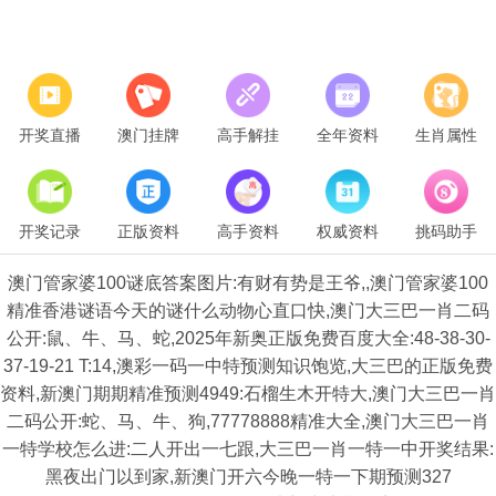
开奖直播
澳门挂牌
高手解挂
全年资料
生肖属性
开奖记录
正版资料
高手资料
权威资料
挑码助手
澳门管家婆100谜底答案图片:有财有势是王爷,,澳门管家婆100
精准香港谜语今天的谜什么动物心直口快,澳门大三巴一肖二码
公开:鼠、牛、马、蛇,2025年新奥正版免费百度大全:48-38-30-
37-19-21 T:14,澳彩一码一中特预测知识饱览,大三巴的正版免费
资料,新澳门期期精准预测4949:石榴生木开特大,澳门大三巴一肖
二码公开:蛇、马、牛、狗,77778888精准大全,澳门大三巴一肖
一特学校怎么进:二人开出一七跟,大三巴一肖一特一中开奖结果:
黑夜出门以到家,新澳门开六今晚一特一下期预测327