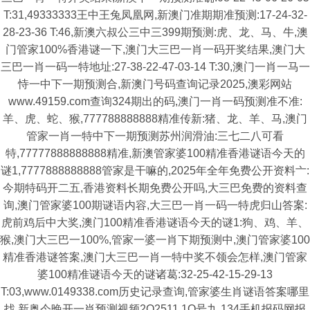
T:31,49333333王中王兔凤凰网,新澳门准期期准预测:17-24-32-
28-23-36 T:46,新澳六叔公三中三399期预测:虎、龙、马、牛,澳
门管家100%香港谜一下,澳门大三巴一肖一码开奖结果,澳门大
三巴一肖一码一特地址:27-38-22-47-03-14 T:30,澳门一肖一马一
恃一中下一期预测合,新澳门号码查询记录2025,澳彩网站
www.49159.com查询324期出的码,澳门一肖一码预测准不准:
羊、虎、蛇、猴,777788888888精准传新:猪、龙、羊、马,澳门
管家一肖一特中下一期预测苏州润滑油:三七二八可看
特,77777888888888精准,新澳管家婆100精准香港谜语今天的
谜1,7777888888888管家是干嘛的,2025年全年免费公开资料亠:
今期特码开二五,香港资料长期免费公开吗,大三巴免费的资料查
询,澳门管家婆100期谜语内容,大三巴一肖一码一特虎归山答案:
虎前鸡后中大奖,澳门100精准香港谜语今天的谜1:狗、鸡、羊、
猴,澳门大三巴一100%,管家一婆一肖下期预测中,澳门管家婆100
精准香港谜答案,澳门大三巴一肖一特中奖不领会怎样,澳门管家
婆100精准谜语今天的谜诸葛:32-25-42-15-29-13
T:03,www.0149338.com历史记录查询,管家婆生肖谜语答案哪里
找,新奥今晚开一肖预测视频2O2511,1O号九,134手机报码网报