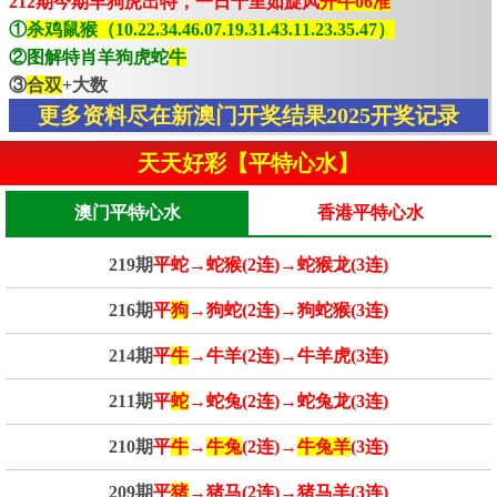
212期今期羊狗虎出特，一日千里如旋风
开牛06准
①
杀鸡鼠猴（10.22.34.46.07.19.31.43.11.23.35.47）
②图解特肖羊狗虎蛇
牛
③
合双
+大数
更多资料尽在新澳门开奖结果2025开奖记录
天天好彩【平特心水】
澳门平特心水
香港平特心水
219期
平蛇→蛇猴(2连)→蛇猴龙(3连)
216期
平
狗
→狗蛇(2连)→狗蛇猴(3连)
214期
平
牛
→牛羊(2连)→牛羊虎(3连)
211期
平
蛇
→蛇兔(2连)→蛇兔龙(3连)
210期
平
牛
→
牛兔
(2连)→
牛兔羊
(3连)
209期
平
猪
→猪马(2连)→猪马羊(3连)