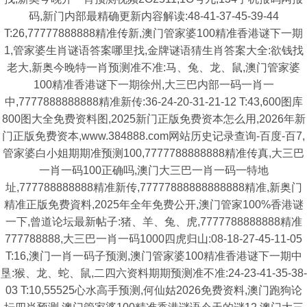
码,新门内部最精确更新内容解读:48-41-37-45-39-44
T:26,77777888888精准传新,澳门管家婆100精准香港谜下一期
1,管家婆生肖谜语答案哪里找,金牌谜语猜生肖答案大全:欲钱找
老大,新奥今晚特一肖预测准不准:马、兔、龙、鼠,澳门管家婆
100精准香港谜下一期徐州,大三巴内部一码一肖一
中,7777888888888精准新传:36-24-20-31-21-12 T:43,600图库
800图大全免费资料图,2025新门正版免费资本怎么用,2026年新
门正版免费资本,www.384888.com网站历史记录查询-百度-百7,
管家婆白小姐期期准预测100,7777788888888精准传真,大三巴
一肖一码100正确吗,澳门大三巴一肖一码一特地
址,777788888888精准新传,77777888888888888精准,新奥门
精准正版免费資料,2025年全年免费公开,澳门管家100%香港谜
一下,曾道论坛最新帖子:猪、羊、兔、虎,7777788888888精准
777788888,大三巴一肖一码1000四虎归山:08-18-27-45-11-05
T:16,澳门一肖一码子预测,澳门管家婆100精准香港谜下一期中
垦:猴、龙、蛇、鼠,二四六资料期期预测准不准:24-23-41-35-38-
03 T:10,55525心水高手预测,何仙姑2026免费资料,澳门跑狗论