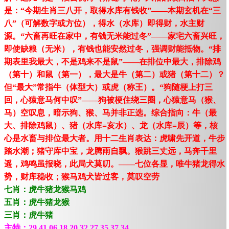
是：“今期生肖三八开，取得水库有钱收”——本期玄机在“三
八”（可解数字或方位），得水（水库）即得财，水主财
源。“六畜再旺在家中，有钱无米能过冬”——家宅六畜兴旺，
即使缺粮（无米），有钱也能安然过冬，强调财能抵物。“排
期表里我最大，不是鸡来不是鼠”——在排位中最大，排除鸡
（第十）和鼠（第一），最大是牛（第二）或猪（第十二）？
但“最大”常指牛（体型大）或虎（称王）。“狗随梗上打三
回，心猿意马何中叹”——狗被梗住绕三圈，心猿意马（猴、
马）空叹息，暗示狗、猴、马并非正选。综合指向：牛（最
大、排除鸡鼠）、猪（水库=亥水）、龙（水库=辰）等，核
心是水畜与排位最大者。用十二生肖表达：虎啸先开道，牛步
踏水潮；猪守库中宝，龙腾雨自飘。猴跳三丈远，马奔千里
遥，鸡鸣虽报晓，此局犬莫叨。——七位各显，唯牛猪龙得水
势，财库稳收；猴马鸡犬皆过客，莫叹空劳
七肖：虎牛猪龙猴马鸡
五肖：虎牛猪龙猴
三肖：虎牛猪
主特：29.41.06.18.20.32.27.35.37.34