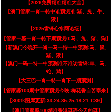
【2026免费精准精准大全】
【澳门管家一肖一特中谁预测准:猪、兔、牛、
猴】
【2025雷锋心水网论坛】
【管家一婆一肖一特下期预测0:马、兔、猪、狗】
【新澳门今晚开一肖一马一恃一中预测:马、鼠、
猪、猴】
【澳门一码一特一中预测准不准访雷锋:羊、马、
蛇、鸡】
【大三巴一肖一特一肖下一期预测】
【管家婆100期中管家预测今晚:梅花香自苦寒来】
【800tk图库更新:33-24-35-25-18-21 T:39】
【澳门管家婆100精准香港谜语今天的谜】