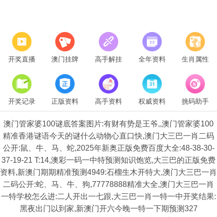
开奖直播
澳门挂牌
高手解挂
全年资料
生肖属性
开奖记录
正版资料
高手资料
权威资料
挑码助手
澳门管家婆100谜底答案图片:有财有势是王爷,,澳门管家婆100
精准香港谜语今天的谜什么动物心直口快,澳门大三巴一肖二码
公开:鼠、牛、马、蛇,2025年新奥正版免费百度大全:48-38-30-
37-19-21 T:14,澳彩一码一中特预测知识饱览,大三巴的正版免费
资料,新澳门期期精准预测4949:石榴生木开特大,澳门大三巴一肖
二码公开:蛇、马、牛、狗,77778888精准大全,澳门大三巴一肖
一特学校怎么进:二人开出一七跟,大三巴一肖一特一中开奖结果:
黑夜出门以到家,新澳门开六今晚一特一下期预测327