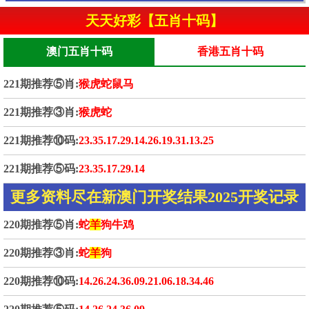
天天好彩【五肖十码】
澳门五肖十码
香港五肖十码
221期推荐⑤肖:
猴虎蛇鼠马
221期推荐③肖:
猴虎蛇
221期推荐⑩码:
23.35.17.29.14.26.19.31.13.25
221期推荐⑤码:
23.35.17.29.14
更多资料尽在新澳门开奖结果2025开奖记录
220期推荐⑤肖:
蛇
羊
狗牛鸡
220期推荐③肖:
蛇
羊
狗
220期推荐⑩码:
14.26.24.36.09.21.06.18.34.46