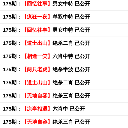
175期：
【回忆往事】
男女中特 已公开
175期：
【疯狂一夜】
单双中特 已公开
175期：
【回忆往事】
男女中特 已公开
175期：
【道士出山】
绝杀二肖 已公开
175期：
【相逢一笑】
六肖中特 已公开
175期：
【两只老虎】
绝杀半波 已公开
175期：
【道士出山】
绝杀二肖 已公开
175期：
【无地自容】
绝杀三肖 已公开
175期：
【凉亭相遇】
六肖中 已公开
175期：
【无地自容】
绝杀三肖 已公开