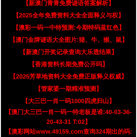
【新澳门青青免费谜语答案解析】
【2025全年免费资料大全全面释义与权】
【澳彩一码一中特预测:今期特码蓝红色】
【澳门金牌谜语大全图片:猪、牛、猴、鼠】
【新澳门开奖记录查询大乐透结果】
【香港资料长期免费公开吗】
【2025芳草地资料大全免费正版释义权威】
【管家婆一期精准预测】
【大三巴一肖一码1000四虎归山】
【澳门大三巴一肖一码一特老板是谁:40-03-36-
20-43-31 T:02】
【澳彩网站www.49159.com查询324期出的码: