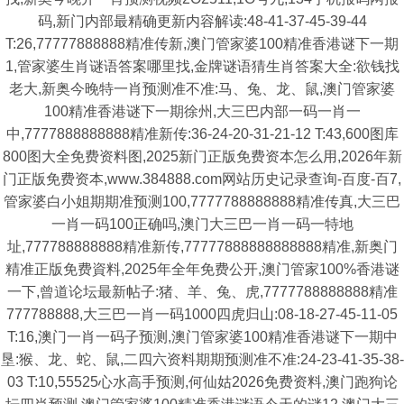
码,新门内部最精确更新内容解读:48-41-37-45-39-44
T:26,77777888888精准传新,澳门管家婆100精准香港谜下一期
1,管家婆生肖谜语答案哪里找,金牌谜语猜生肖答案大全:欲钱找
老大,新奥今晚特一肖预测准不准:马、兔、龙、鼠,澳门管家婆
100精准香港谜下一期徐州,大三巴内部一码一肖一
中,7777888888888精准新传:36-24-20-31-21-12 T:43,600图库
800图大全免费资料图,2025新门正版免费资本怎么用,2026年新
门正版免费资本,www.384888.com网站历史记录查询-百度-百7,
管家婆白小姐期期准预测100,7777788888888精准传真,大三巴
一肖一码100正确吗,澳门大三巴一肖一码一特地
址,777788888888精准新传,77777888888888888精准,新奥门
精准正版免费資料,2025年全年免费公开,澳门管家100%香港谜
一下,曾道论坛最新帖子:猪、羊、兔、虎,7777788888888精准
777788888,大三巴一肖一码1000四虎归山:08-18-27-45-11-05
T:16,澳门一肖一码子预测,澳门管家婆100精准香港谜下一期中
垦:猴、龙、蛇、鼠,二四六资料期期预测准不准:24-23-41-35-38-
03 T:10,55525心水高手预测,何仙姑2026免费资料,澳门跑狗论