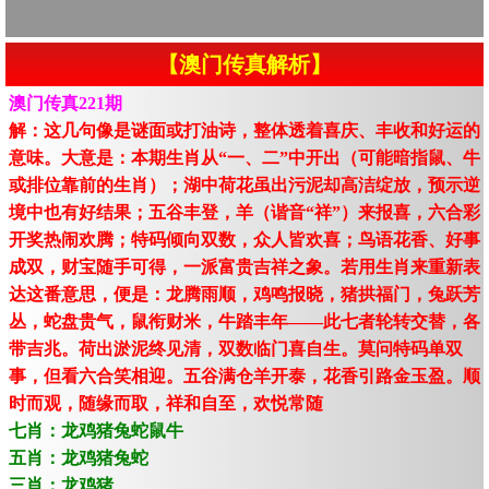
【澳门传真解析】
澳门传真221期
解：这几句像是谜面或打油诗，整体透着喜庆、丰收和好运的
意味。大意是：本期生肖从“一、二”中开出（可能暗指鼠、牛
或排位靠前的生肖）；湖中荷花虽出污泥却高洁绽放，预示逆
境中也有好结果；五谷丰登，羊（谐音“祥”）来报喜，六合彩
开奖热闹欢腾；特码倾向双数，众人皆欢喜；鸟语花香、好事
成双，财宝随手可得，一派富贵吉祥之象。若用生肖来重新表
达这番意思，便是：龙腾雨顺，鸡鸣报晓，猪拱福门，兔跃芳
丛，蛇盘贵气，鼠衔财米，牛踏丰年——此七者轮转交替，各
带吉兆。荷出淤泥终见清，双数临门喜自生。莫问特码单双
事，但看六合笑相迎。五谷满仓羊开泰，花香引路金玉盈。顺
时而观，随缘而取，祥和自至，欢悦常随
七肖：龙鸡猪兔蛇鼠牛
五肖：龙鸡猪兔蛇
三肖：龙鸡猪