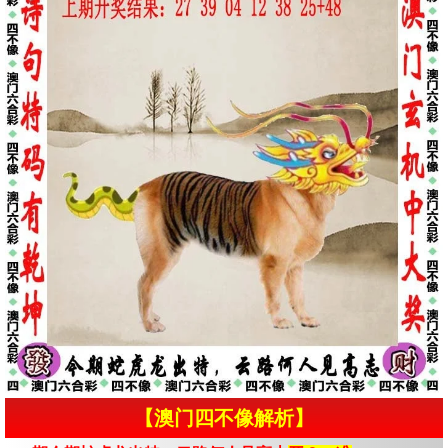
【澳门四不像解析】