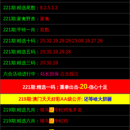
221期:精选尾数：
8.2.5.1.3
221期:家禽野兽：
家禽
221期:平特一肖：
双数
221期:精选十码：
20.32.19.29.28.23.09.18.27.26
221期:精选五码：
20.32.19.29.28
221期:精选三码：
20.32.19
六合活动进行中：
站长担保
点击投注
20
221期:精选一码：重拳出击-
-信心十足
219期:澳门天天好彩AA级公开;
还等啥大胆砸
219期:精选九肖：
猪马
鼠
牛蛇鸡兔羊龙
219期:精选六肖：
猪马
鼠
牛蛇鸡