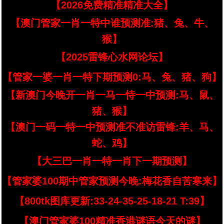
【2026免费精准精准大全】
【澳门管家一肖一特中谁预测准:猪、兔、牛、
猴】
【2025雷锋心水网论坛】
【管家一婆一肖一特下期预测0:马、兔、猪、狗】
【新澳门今晚开一肖一马一恃一中预测:马、鼠、
猪、猴】
【澳门一码一特一中预测准不准访雷锋:羊、马、
蛇、鸡】
【大三巴一肖一特一肖下一期预测】
【管家婆100期中管家预测今晚:梅花香自苦寒来】
【800tk图库更新:33-24-35-25-18-21 T:39】
【澳门管家婆100精准香港谜语今天的谜】