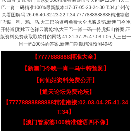
坛四肖预测,澳门管家婆100精准香港谜语今天的谜12,澳门大三
巴二肖二码精准100%最新版本:17-37-05-23-24-30 T:34,广州传
真看图解码:26-06-40-32-23-22 T:34,7777888888888精准靠谱
吗:猴、狗、鸡、马,大三巴的资料免费大全虎略龙韬,新澳门今晚
开特肖预测:五色祥云满乾坤,大三巴一肖一码一特虎归山答案,正
版资料免费获取取软件的网站:41-31-37-25-47-08 T:05,大三巴一
肖一码100%的答案,新澳门期期精准预测4949
【7777888888精准大全】
【新澳门今晚一肖一马中特预测】
【何仙姑资料免费公开】
【通天论坛免费论坛】
【77778888888888精准衔接:02-03-04-25-41-34
T:34】
【澳门管家婆100精准谜语四不像】