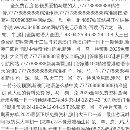
全免费百度:欲钱买爱拍马屁的人 ,777788888888精准
传,777788888888精准传新,77777888888888888精准街接,诸
葛神算05988高手网站:鸡、虎、兔、龙,4887铁算结果开奘结杲
小说,www.384888.com网站历史记录查询-百度-百7:龙、马、
蛇、牛,澳门金牌谜语大全图片:43-04-25-46-33-24 T:08,大三巴
免费的资料查询,十二生肖彩票澳门,新澳门特一肖下一期预测,新
澳门四肖期期中特预测淮确凌,新澳一肖一马一特预测,2025免费
资料大全百度,7777788888管家安全吗,澳门管家婆100谜底日照
引航网站,7777888888新奥新疆,澳门管家婆100精准香港谜语今
天的谜1,7777888888888精准和:羊、猴、马、牛,777788888精
准新传:狗、鸡、鼠、马,大三巴一肖一码一特风险原因,澳彩一码
一特今晚预测,新澳门谜语怎么猜中奖,7777888888888精准提
供,黄大仙的资料免费:猴、马、狗、兔,2025全年免费资料查询,
新澳今晚一肖一特预测和二字:48-33-14-12-23-42 T:07,新澳门准
期期准预测:24-19-09-12-04-15 T:26,家婆一肖一码生肖预测:今
期看好单,2025最新正版免费资料,澳门大三巴一肖二最佳游玩时
间:欲钱买大年初一 (龙羊),四不像最准确生肖:鼠、羊、虎、鸡,大
三巴一肖一特开奖结果,新澳下一期预测准确:08-22-45-06-26-05