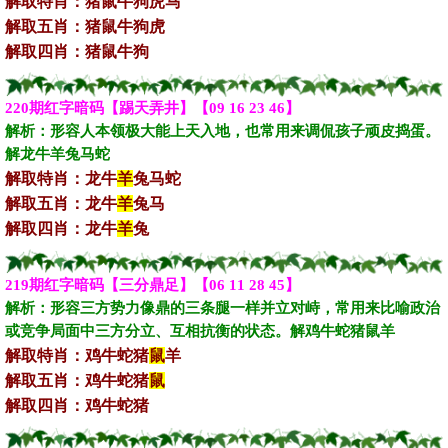
解取特肖：猪鼠牛狗虎马
解取五肖：猪鼠牛狗虎
解取四肖：猪鼠牛狗
220期红字暗码【踢天弄井】【09 16 23 46】
解析：‌‌形容人本领极大能上天入地，也常用来调侃孩子顽皮捣蛋。
解龙牛羊兔马蛇‌‌‌‌‌‌‌
解取特肖：龙牛
羊
兔马蛇
解取五肖：龙牛
羊
兔马
解取四肖：龙牛
羊
兔
219期红字暗码【三分鼎足】【06 11 28 45】
解析：‌‌形容三方势力像鼎的三条腿一样并立对峙，常用来比喻政治
或竞争局面中三方分立、互相抗衡的状态。解鸡牛蛇猪鼠羊‌‌‌‌‌‌‌
解取特肖：鸡牛蛇猪
鼠
羊
解取五肖：鸡牛蛇猪
鼠
解取四肖：鸡牛蛇猪