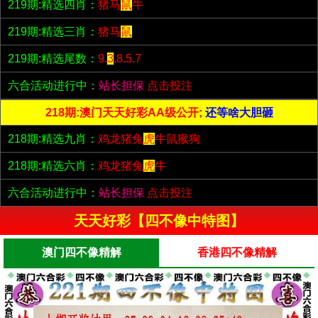
219期:精选四肖：
猪马
鼠
牛
219期:精选三肖：
猪马
鼠
219期:精选尾数：
9.
3
.8.5.7
六合活动进行中：
站长担保
点击投注
218期:澳门天天好彩AA级公开;
还等啥大胆砸
218期:精选九肖：
鸡龙猪兔
虎
牛鼠猴狗
218期:精选六肖：
鸡龙猪兔
虎
牛
六合活动进行中：
站长担保
点击投注
天天好彩【四不像中特图】
澳门四不像精解
香港四不像精解