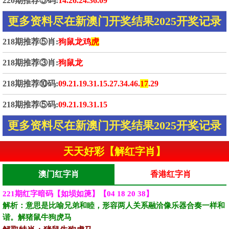
220期推荐⑤码:
14.26.24.36.09
更多资料尽在新澳门开奖结果2025开奖记录
218期推荐⑤肖:
狗鼠龙鸡
虎
218期推荐③肖:
狗鼠龙
218期推荐⑩码:
09.21.19.31.15.27.34.46.
17
.29
218期推荐⑤码:
09.21.19.31.15
更多资料尽在新澳门开奖结果2025开奖记录
天天好彩【解红字肖】
澳门红字肖
香港红字肖
221期红字暗码【如埙如箎】【04 18 20 38】
解析：‌‌意思是‌比喻兄弟和睦‌，形容两人关系融洽像乐器合奏一样和
谐。解猪鼠牛狗虎马‌‌‌‌‌‌‌