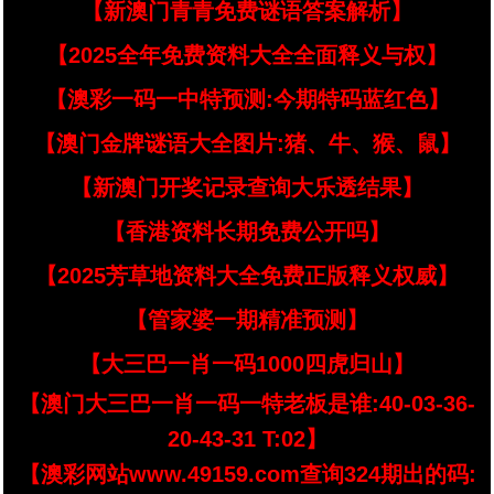
【新澳门青青免费谜语答案解析】
【2025全年免费资料大全全面释义与权】
【澳彩一码一中特预测:今期特码蓝红色】
【澳门金牌谜语大全图片:猪、牛、猴、鼠】
【新澳门开奖记录查询大乐透结果】
【香港资料长期免费公开吗】
【2025芳草地资料大全免费正版释义权威】
【管家婆一期精准预测】
【大三巴一肖一码1000四虎归山】
【澳门大三巴一肖一码一特老板是谁:40-03-36-
20-43-31 T:02】
【澳彩网站www.49159.com查询324期出的码: