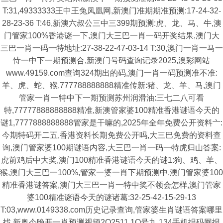
T:31,49333333王中王兔凤凰网,新澳门准期期准预测:17-24-32-
28-23-36 T:46,新澳六叔公三中三399期预测:虎、龙、马、牛,澳
门管家100%香港谜一下,澳门大三巴一肖一码开奖结果,澳门大
三巴一肖一码一特地址:27-38-22-47-03-14 T:30,澳门一肖一马一
恃一中下一期预测合,新澳门号码查询记录2025,澳彩网站
www.49159.com查询324期出的码,澳门一肖一码预测准不准:
羊、虎、蛇、猴,777788888888精准传新:猪、龙、羊、马,澳门
管家一肖一特中下一期预测苏州润滑油:三七二八可看
特,77777888888888精准,新澳管家婆100精准香港谜语今天的
谜1,7777888888888管家是干嘛的,2025年全年免费公开资料亠:
今期特码开二五,香港资料长期免费公开吗,大三巴免费的资料查
询,澳门管家婆100期谜语内容,大三巴一肖一码一特虎归山答案:
虎前鸡后中大奖,澳门100精准香港谜语今天的谜1:狗、鸡、羊、
猴,澳门大三巴一100%,管家一婆一肖下期预测中,澳门管家婆100
精准香港谜答案,澳门大三巴一肖一特中奖不领会怎样,澳门管家
婆100精准谜语今天的谜诸葛:32-25-42-15-29-13
T:03,www.0149338.com历史记录查询,管家婆生肖谜语答案哪里
找,新奥今晚开一肖预测视频2O2511,1O号九,134手机报码网报