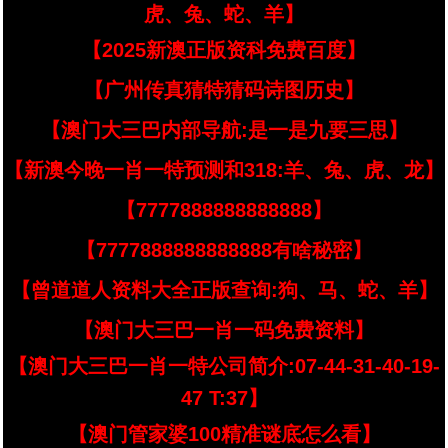
虎、兔、蛇、羊】
【2025新澳正版资科免费百度】
【广州传真猜特猜码诗图历史】
【澳门大三巴内部导航:是一是九要三思】
【新澳今晚一肖一特预测和318:羊、兔、虎、龙】
【7777888888888888】
【7777888888888888有啥秘密】
【曾道道人资料大全正版查询:狗、马、蛇、羊】
【澳门大三巴一肖一码免费资料】
【澳门大三巴一肖一特公司简介:07-44-31-40-19-
47 T:37】
【澳门管家婆100精准谜底怎么看】