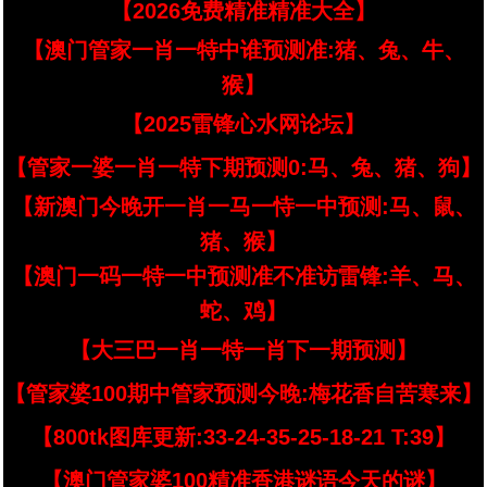
【2026免费精准精准大全】
【澳门管家一肖一特中谁预测准:猪、兔、牛、
猴】
【2025雷锋心水网论坛】
【管家一婆一肖一特下期预测0:马、兔、猪、狗】
【新澳门今晚开一肖一马一恃一中预测:马、鼠、
猪、猴】
【澳门一码一特一中预测准不准访雷锋:羊、马、
蛇、鸡】
【大三巴一肖一特一肖下一期预测】
【管家婆100期中管家预测今晚:梅花香自苦寒来】
【800tk图库更新:33-24-35-25-18-21 T:39】
【澳门管家婆100精准香港谜语今天的谜】