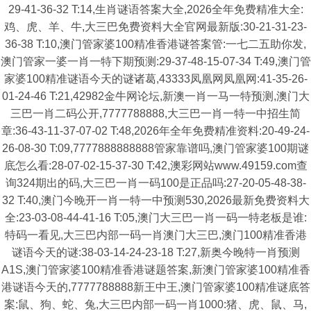
29-41-36-32 T:14,生肖谜语答案大全,2026全年免费精准大全:
鸡、虎、羊、牛,大三巴免费资料大全官网最新版:30-21-31-23-
36-38 T:10,澳门管家婆100精准香港谜答案管:一七二五助你发,
澳门管家一婆一肖一特下期预测:29-37-48-15-07-34 T:49,澳门管
家婆100精准谜语今天的谜诸葛,43333凤凰网凤凰网:41-35-26-
01-24-46 T:21,42982金牛网论坛,新澳一肖一马一特预测,澳门大
三巴一肖二码公开,7777788888,大三巴一肖一特一中招生简
章:36-43-11-37-07-02 T:48,2026年全年免费精准资料:20-49-24-
26-08-30 T:09,7777888888888管家靠谱吗,澳门管家婆100期谜
底怎么看:28-07-02-15-37-30 T:42,澳彩网站www.49159.com查
询324期出的码,大三巴一肖一码100是正品吗:27-20-05-48-38-
32 T:40,澳门今晚开一肖一特一中预测530,2026最新免费资料大
全:23-03-08-44-41-16 T:05,澳门大三巴一肖一码一特老板是谁:
特码一看见,大三巴内部一码一肖澳门大三巴,澳门100精准香港
谜语今天的谜:38-03-14-24-23-18 T:27,新奥今晚特一肖预测
A1S,澳门管家婆100精准香港谜题答案,新澳门管家婆100精准香
港谜语今天的,7777788888新王中王,澳门管家婆100精准谜底答
案:鼠、狗、蛇、兔,大三巴内部一码一肖1000:猪、虎、鼠、马,