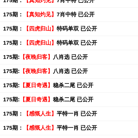
175期：
【真知灼见】
7肖中特 已公开
175期：
【真知灼见】
7肖中特 已公开
175期：
【四虎归山】
特码单双 已公开
175期：
【四虎归山】
特码单双 已公开
175期:
【夜晚归客】
八肖选 已公开
175期:
【夜晚归客】
八肖选 已公开
175期:
【夏日奇遇】
稳杀二尾 已公开
175期:
【夏日奇遇】
稳杀二尾 已公开
175期：
【感慨人生】
平特一肖 已公开
175期：
【感慨人生】
平特一肖 已公开