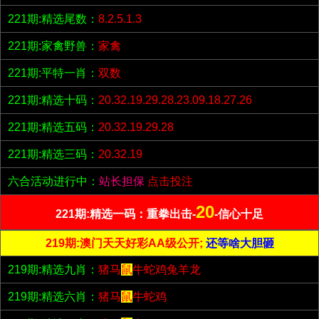
221期:精选尾数：
8.2.5.1.3
221期:家禽野兽：
家禽
221期:平特一肖：
双数
221期:精选十码：
20.32.19.29.28.23.09.18.27.26
221期:精选五码：
20.32.19.29.28
221期:精选三码：
20.32.19
六合活动进行中：
站长担保
点击投注
20
221期:精选一码：重拳出击-
-信心十足
219期:澳门天天好彩AA级公开;
还等啥大胆砸
219期:精选九肖：
猪马
鼠
牛蛇鸡兔羊龙
219期:精选六肖：
猪马
鼠
牛蛇鸡