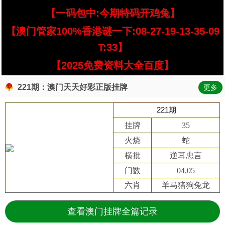
【一码包中:今期特码开鸡兔】
【澳门管家100%香港谜一下:08-27-19-13-35-09
T:33】
【2025免费资料大全百度】
221期：澳门天天好彩正版挂牌
更多
221期
挂牌
35
火烧
蛇
横批
逆耳忠言
门数
04,05
六肖
羊马猪狗兔龙
查看澳门挂牌全篇记录