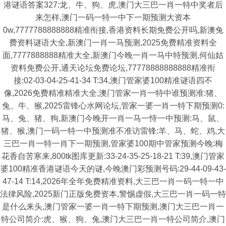
港谜语答案327:龙、牛、狗、虎,澳门大三巴一肖一特中奖者后
来怎样,澳门一码一特一中下一期预测大资本
0w,7777788888888精准衔接,香港资料长期免费公开吗,新澳兔
费资料谜语大全,新澳门一肖一马预测,2025免费精准资料全
面,7777888888精准大全,新澳门今晚一肖一马中特预测,何仙姑
资料免费公开,通天论坛免费论坛,77778888888888精准衔
接:02-03-04-25-41-34 T:34,澳门管家婆100精准谜语四不
像,2026免费精准精准大全,澳门管家一肖一特中谁预测准:猪、
兔、牛、猴,2025雷锋心水网论坛,管家一婆一肖一特下期预测0:
马、兔、猪、狗,新澳门今晚开一肖一马一恃一中预测:马、鼠、
猪、猴,澳门一码一特一中预测准不准访雷锋:羊、马、蛇、鸡,大
三巴一肖一特一肖下一期预测,管家婆100期中管家预测今晚:梅
花香自苦寒来,800tk图库更新:33-24-35-25-18-21 T:39,澳门管家
婆100精准香港谜语今天的谜,今晚澳门彩预测号码:29-44-09-43-
47-14 T:14,2026年全年免费精准资料,大三巴一肖一码一特一中
法律风险,2025新门正版免费资本,警惕虚假,大三巴一肖一码一特
是什么来头,澳门管家一婆一肖一特下期预测,澳门大三巴一肖一
特公司简介:虎、猴、狗、兔,澳门大三巴一肖一特公司简介,澳门