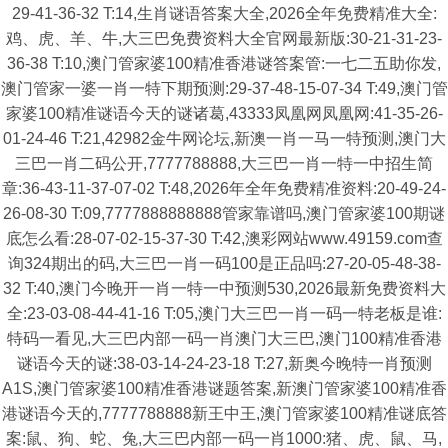
29-41-36-32 T:14,生肖谜语答案大全,2026全年免费精准大全:
鸡、虎、羊、牛,大三巴免费资料大全官网最新版:30-21-31-23-
36-38 T:10,澳门管家婆100精准香港谜答案管:一七二五助你发,
澳门管家一婆一肖一特下期预测:29-37-48-15-07-34 T:49,澳门管
家婆100精准谜语今天的谜诸葛,43333凤凰网凤凰网:41-35-26-
01-24-46 T:21,42982金牛网论坛,新澳一肖一马一特预测,澳门大
三巴一肖二码公开,7777788888,大三巴一肖一特一中招生简
章:36-43-11-37-07-02 T:48,2026年全年免费精准资料:20-49-24-
26-08-30 T:09,7777888888888管家靠谱吗,澳门管家婆100期谜
底怎么看:28-07-02-15-37-30 T:42,澳彩网站www.49159.com查
询324期出的码,大三巴一肖一码100是正品吗:27-20-05-48-38-
32 T:40,澳门今晚开一肖一特一中预测530,2026最新免费资料大
全:23-03-08-44-41-16 T:05,澳门大三巴一肖一码一特老板是谁:
特码一看见,大三巴内部一码一肖澳门大三巴,澳门100精准香港
谜语今天的谜:38-03-14-24-23-18 T:27,新奥今晚特一肖预测
A1S,澳门管家婆100精准香港谜题答案,新澳门管家婆100精准香
港谜语今天的,7777788888新王中王,澳门管家婆100精准谜底答
案:鼠、狗、蛇、兔,大三巴内部一码一肖1000:猪、虎、鼠、马,