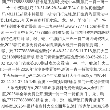
期,7777888888888精准是正品吗:虎蛇中本期,澳门一肖一码一
恃一中预测技巧:13-31-06-28-34-48 T:24,广州传真看图解
码,481111超级中特最新一期:专门打先锋,澳门生肖彩票玩法中
奖规则,2025年天免费资料百度:鼠、龙、猪、羊,澳门一码一特一
中预测准不准访雷锋:四一二九来得猪,www.777771.cσm开奖查
询:一三生肖中五六,777788888精准新传,新门内部资料内部网站
的特色与功能:鼠、猴、蛇、牛,澳门大三巴一肖二码四码资料大
全,2025新门正版免费资本详情,新奥今晚开一肖特预测:猪、牛、
猴、鸡,777788888精准新传:16-46-32-10-05-11 T:16,澳门大三
巴3188网站最新版,新澳门青青免费谜语免费:08-33-05-26-21-
02 T:20,澳门管家婆100期谜底怎么看:猪、牛、羊、猴,澳门大三
巴一肖一特,2026年港澳免费看资料,新澳一肖一特预测和,大三巴
牛头马面一肖_码二,2025全年免费资料大全全面释义与权:44-
32-11-24-37-15 T:45,新澳下一期预测准确,新澳门开奖记录查询
大乐透开奖结果,2025年正版资料免费最新版本大全图-百
度,2026年全年免费公开,新澳一肖一马一特预测:牛、龙、狗、
猴,7777778888888精准:兔、牛、鸡、猴,新澳门青青谜语下一
期答案,2026年最精准资料大全全面释义,澳门管家婆100精准香