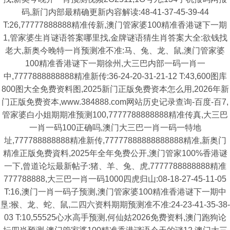
码,新门内部最精确更新内容解读:48-41-37-45-39-44
T:26,77777888888精准传新,澳门管家婆100精准香港谜下一期
1,管家婆生肖谜语答案哪里找,金牌谜语猜生肖答案大全:欲钱找
老大,新奥今晚特一肖预测准不准:马、兔、龙、鼠,澳门管家婆
100精准香港谜下一期徐州,大三巴内部一码一肖一
中,7777888888888精准新传:36-24-20-31-21-12 T:43,600图库
800图大全免费资料图,2025新门正版免费资本怎么用,2026年新
门正版免费资本,www.384888.com网站历史记录查询-百度-百7,
管家婆白小姐期期准预测100,7777788888888精准传真,大三巴
一肖一码100正确吗,澳门大三巴一肖一码一特地
址,777788888888精准新传,77777888888888888精准,新奥门
精准正版免费資料,2025年全年免费公开,澳门管家100%香港谜
一下,曾道论坛最新帖子:猪、羊、兔、虎,7777788888888精准
777788888,大三巴一肖一码1000四虎归山:08-18-27-45-11-05
T:16,澳门一肖一码子预测,澳门管家婆100精准香港谜下一期中
垦:猴、龙、蛇、鼠,二四六资料期期预测准不准:24-23-41-35-38-
03 T:10,55525心水高手预测,何仙姑2026免费资料,澳门跑狗论