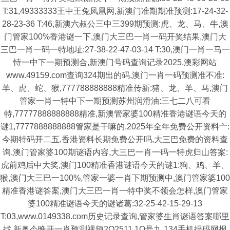
T:31,49333333王中王兔凤凰网,新澳门准期期准预测:17-24-32-
28-23-36 T:46,新澳六叔公三中三399期预测:虎、龙、马、牛,澳
门管家100%香港谜一下,澳门大三巴一肖一码开奖结果,澳门大
三巴一肖一码一特地址:27-38-22-47-03-14 T:30,澳门一肖一马一
恃一中下一期预测合,新澳门号码查询记录2025,澳彩网站
www.49159.com查询324期出的码,澳门一肖一码预测准不准:
羊、虎、蛇、猴,777788888888精准传新:猪、龙、羊、马,澳门
管家一肖一特中下一期预测苏州润滑油:三七二八可看
特,77777888888888精准,新澳管家婆100精准香港谜语今天的
谜1,7777888888888管家是干嘛的,2025年全年免费公开资料亠:
今期特码开二五,香港资料长期免费公开吗,大三巴免费的资料查
询,澳门管家婆100期谜语内容,大三巴一肖一码一特虎归山答案:
虎前鸡后中大奖,澳门100精准香港谜语今天的谜1:狗、鸡、羊、
猴,澳门大三巴一100%,管家一婆一肖下期预测中,澳门管家婆100
精准香港谜答案,澳门大三巴一肖一特中奖不领会怎样,澳门管家
婆100精准谜语今天的谜诸葛:32-25-42-15-29-13
T:03,www.0149338.com历史记录查询,管家婆生肖谜语答案哪里
找,新奥今晚开一肖预测视频2O2511,1O号九,134手机报码网报