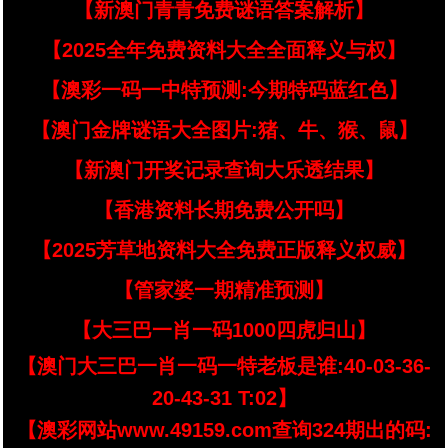
【新澳门青青免费谜语答案解析】
【2025全年免费资料大全全面释义与权】
【澳彩一码一中特预测:今期特码蓝红色】
【澳门金牌谜语大全图片:猪、牛、猴、鼠】
【新澳门开奖记录查询大乐透结果】
【香港资料长期免费公开吗】
【2025芳草地资料大全免费正版释义权威】
【管家婆一期精准预测】
【大三巴一肖一码1000四虎归山】
【澳门大三巴一肖一码一特老板是谁:40-03-36-
20-43-31 T:02】
【澳彩网站www.49159.com查询324期出的码: