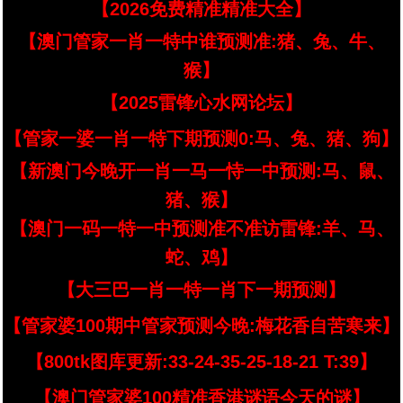
【2026免费精准精准大全】
【澳门管家一肖一特中谁预测准:猪、兔、牛、
猴】
【2025雷锋心水网论坛】
【管家一婆一肖一特下期预测0:马、兔、猪、狗】
【新澳门今晚开一肖一马一恃一中预测:马、鼠、
猪、猴】
【澳门一码一特一中预测准不准访雷锋:羊、马、
蛇、鸡】
【大三巴一肖一特一肖下一期预测】
【管家婆100期中管家预测今晚:梅花香自苦寒来】
【800tk图库更新:33-24-35-25-18-21 T:39】
【澳门管家婆100精准香港谜语今天的谜】