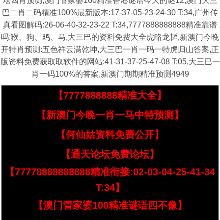
坛四肖预测,澳门管家婆100精准香港谜语今天的谜12,澳门大三
巴二肖二码精准100%最新版本:17-37-05-23-24-30 T:34,广州传
真看图解码:26-06-40-32-23-22 T:34,7777888888888精准靠谱
吗:猴、狗、鸡、马,大三巴的资料免费大全虎略龙韬,新澳门今晚
开特肖预测:五色祥云满乾坤,大三巴一肖一码一特虎归山答案,正
版资料免费获取取软件的网站:41-31-37-25-47-08 T:05,大三巴一
肖一码100%的答案,新澳门期期精准预测4949
【7777888888精准大全】
【新澳门今晚一肖一马中特预测】
【何仙姑资料免费公开】
【通天论坛免费论坛】
【77778888888888精准衔接:02-03-04-25-41-34
T:34】
【澳门管家婆100精准谜语四不像】