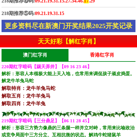
218期推荐⑩码:
09.21.19.31.15.27.34.46.
17
.29
218期推荐⑤码:
09.21.19.31.15
更多资料尽在新澳门开奖结果2025开奖记录
天天好彩【解红字肖】
澳门红字肖
香港红字肖
220期红字暗码【踢天弄井】【09 16 23 46】
解析：‌‌形容人本领极大能上天入地，也常用来调侃孩子顽皮捣蛋。
解龙牛羊兔马蛇‌‌‌‌‌‌‌
解取特肖：龙牛羊兔马蛇
解取五肖：龙牛羊兔马
解取四肖：龙牛羊兔
219期红字暗码【三分鼎足】【06 11 28 45】
解析：‌‌形容三方势力像鼎的三条腿一样并立对峙，常用来比喻政治
或竞争局面中三方分立、互相抗衡的状态。解鸡牛蛇猪鼠羊‌‌‌‌‌‌‌