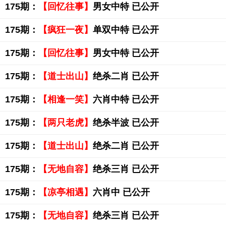
175期：
【回忆往事】
男女中特 已公开
175期：
【疯狂一夜】
单双中特 已公开
175期：
【回忆往事】
男女中特 已公开
175期：
【道士出山】
绝杀二肖 已公开
175期：
【相逢一笑】
六肖中特 已公开
175期：
【两只老虎】
绝杀半波 已公开
175期：
【道士出山】
绝杀二肖 已公开
175期：
【无地自容】
绝杀三肖 已公开
175期：
【凉亭相遇】
六肖中 已公开
175期：
【无地自容】
绝杀三肖 已公开