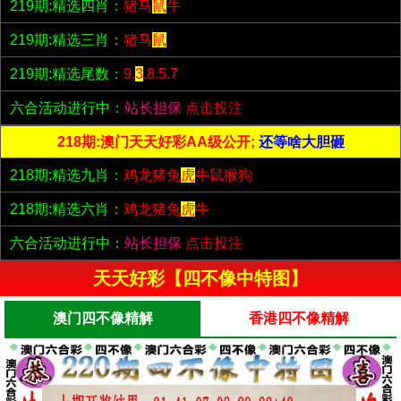
219期:精选四肖：
猪马
鼠
牛
219期:精选三肖：
猪马
鼠
219期:精选尾数：
9.
3
.8.5.7
六合活动进行中：
站长担保
点击投注
218期:澳门天天好彩AA级公开;
还等啥大胆砸
218期:精选九肖：
鸡龙猪兔
虎
牛鼠猴狗
218期:精选六肖：
鸡龙猪兔
虎
牛
六合活动进行中：
站长担保
点击投注
天天好彩【四不像中特图】
澳门四不像精解
香港四不像精解