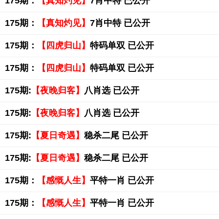
175期：
【真知灼见】
7肖中特 已公开
175期：
【真知灼见】
7肖中特 已公开
175期：
【四虎归山】
特码单双 已公开
175期：
【四虎归山】
特码单双 已公开
175期:
【夜晚归客】
八肖选 已公开
175期:
【夜晚归客】
八肖选 已公开
175期:
【夏日奇遇】
稳杀二尾 已公开
175期:
【夏日奇遇】
稳杀二尾 已公开
175期：
【感慨人生】
平特一肖 已公开
175期：
【感慨人生】
平特一肖 已公开