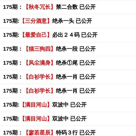
175期：
【秋冬冗长】
禁二合数 已公开
175期:
【三分酒意】
绝杀一头 已公开
175期:
【最爱自己】
必出２４码 已公开
175期：
【猫三狗四】
绝杀一段 已公开
175期：
【风尘满身】
绝杀①尾 已公开
175期：
【白衫学长】
绝杀一肖 已公开
175期：
【白衫学长】
绝杀一肖 已公开
175期:
【满目河山】
双波中 已公开
175期:
【满目河山】
双波中 已公开
175期：
【寥若星辰】
特码３行 已公开