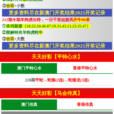
③
合双
+小数
更多资料尽在新澳门开奖结果2025开奖记录
212期今期羊狗虎出特，一日千里如旋风
开牛06准
①
杀鸡鼠猴（10.22.34.46.07.19.31.43.11.23.35.47）
②图解特肖羊狗虎蛇
牛
③
合双
+大数
更多资料尽在新澳门开奖结果2025开奖记录
天天好彩【平特心水】
澳门平特心水
香港平特心水
220期
平蛇→蛇猴(2连)→蛇猴龙(3连)
天天好彩【马会传真】
澳门传真
香港传真