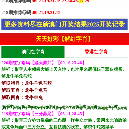
218期推荐⑩码:
09.21.19.31.15.27.34.46.
17
.29
218期推荐⑤码:
09.21.19.31.15
更多资料尽在新澳门开奖结果2025开奖记录
天天好彩【解红字肖】
澳门红字肖
香港红字肖
220期红字暗码【踢天弄井】【09 16 23 46】
解析：‌‌形容人本领极大能上天入地，也常用来调侃孩子顽皮捣蛋。
解龙牛羊兔马蛇‌‌‌‌‌‌‌
解取特肖：龙牛羊兔马蛇
解取五肖：龙牛羊兔马
解取四肖：龙牛羊兔
219期红字暗码【三分鼎足】【06 11 28 45】
解析：‌‌形容三方势力像鼎的三条腿一样并立对峙，常用来比喻政治
或竞争局面中三方分立、互相抗衡的状态。解鸡牛蛇猪鼠羊‌‌‌‌‌‌‌