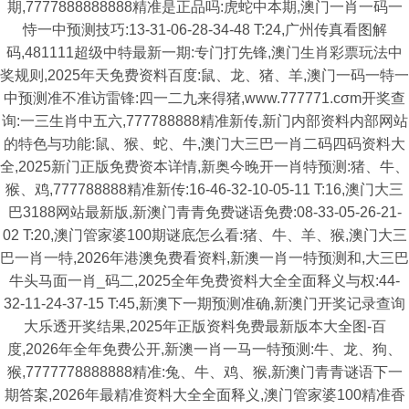
期,7777888888888精准是正品吗:虎蛇中本期,澳门一肖一码一
恃一中预测技巧:13-31-06-28-34-48 T:24,广州传真看图解
码,481111超级中特最新一期:专门打先锋,澳门生肖彩票玩法中
奖规则,2025年天免费资料百度:鼠、龙、猪、羊,澳门一码一特一
中预测准不准访雷锋:四一二九来得猪,www.777771.cσm开奖查
询:一三生肖中五六,777788888精准新传,新门内部资料内部网站
的特色与功能:鼠、猴、蛇、牛,澳门大三巴一肖二码四码资料大
全,2025新门正版免费资本详情,新奥今晚开一肖特预测:猪、牛、
猴、鸡,777788888精准新传:16-46-32-10-05-11 T:16,澳门大三
巴3188网站最新版,新澳门青青免费谜语免费:08-33-05-26-21-
02 T:20,澳门管家婆100期谜底怎么看:猪、牛、羊、猴,澳门大三
巴一肖一特,2026年港澳免费看资料,新澳一肖一特预测和,大三巴
牛头马面一肖_码二,2025全年免费资料大全全面释义与权:44-
32-11-24-37-15 T:45,新澳下一期预测准确,新澳门开奖记录查询
大乐透开奖结果,2025年正版资料免费最新版本大全图-百
度,2026年全年免费公开,新澳一肖一马一特预测:牛、龙、狗、
猴,7777778888888精准:兔、牛、鸡、猴,新澳门青青谜语下一
期答案,2026年最精准资料大全全面释义,澳门管家婆100精准香