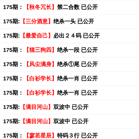
175期：
【秋冬冗长】
禁二合数 已公开
175期:
【三分酒意】
绝杀一头 已公开
175期:
【最爱自己】
必出２４码 已公开
175期：
【猫三狗四】
绝杀一段 已公开
175期：
【风尘满身】
绝杀①尾 已公开
175期：
【白衫学长】
绝杀一肖 已公开
175期：
【白衫学长】
绝杀一肖 已公开
175期:
【满目河山】
双波中 已公开
175期:
【满目河山】
双波中 已公开
175期：
【寥若星辰】
特码３行 已公开