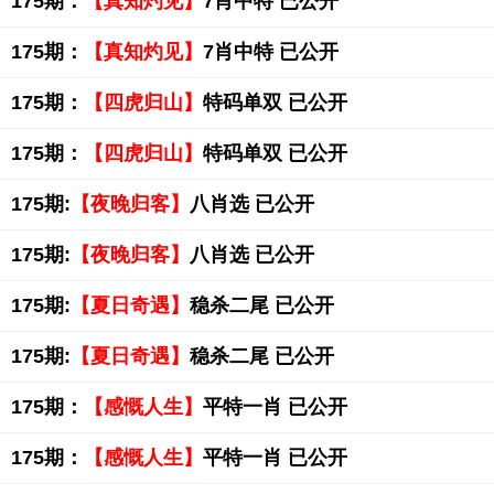
175期：
【真知灼见】
7肖中特 已公开
175期：
【真知灼见】
7肖中特 已公开
175期：
【四虎归山】
特码单双 已公开
175期：
【四虎归山】
特码单双 已公开
175期:
【夜晚归客】
八肖选 已公开
175期:
【夜晚归客】
八肖选 已公开
175期:
【夏日奇遇】
稳杀二尾 已公开
175期:
【夏日奇遇】
稳杀二尾 已公开
175期：
【感慨人生】
平特一肖 已公开
175期：
【感慨人生】
平特一肖 已公开