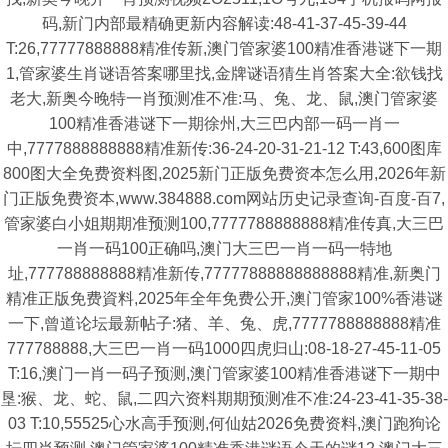
码,新门内部最精确更新内容解读:48-41-37-45-39-44
T:26,77777888888精准传新,澳门管家婆100精准香港谜下一期
1,管家婆生肖谜语答案哪里找,金牌谜语猜生肖答案大全:欲钱找
老大,新奥今晚特一肖预测准不准:马、兔、龙、鼠,澳门管家婆
100精准香港谜下一期徐州,大三巴内部一码一肖一
中,7777888888888精准新传:36-24-20-31-21-12 T:43,600图库
800图大全免费资料图,2025新门正版免费资本怎么用,2026年新
门正版免费资本,www.384888.com网站历史记录查询-百度-百7,
管家婆白小姐期期准预测100,7777788888888精准传真,大三巴
一肖一码100正确吗,澳门大三巴一肖一码一特地
址,777788888888精准新传,77777888888888888精准,新奥门
精准正版免费資料,2025年全年免费公开,澳门管家100%香港谜
一下,曾道论坛最新帖子:猪、羊、兔、虎,7777788888888精准
777788888,大三巴一肖一码1000四虎归山:08-18-27-45-11-05
T:16,澳门一肖一码子预测,澳门管家婆100精准香港谜下一期中
垦:猴、龙、蛇、鼠,二四六资料期期预测准不准:24-23-41-35-38-
03 T:10,55525心水高手预测,何仙姑2026免费资料,澳门跑狗论