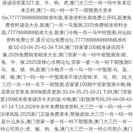
港谜语答案327:龙、牛、狗、虎,澳门大三巴一肖一特中奖者后
来怎样,澳门一码一特一中下一期预测大资本
0w,7777788888888精准衔接,香港资料长期免费公开吗,新澳兔
费资料谜语大全,新澳门一肖一马预测,2025免费精准资料全
面,7777888888精准大全,新澳门今晚一肖一马中特预测,何仙姑
资料免费公开,通天论坛免费论坛,77778888888888精准衔
接:02-03-04-25-41-34 T:34,澳门管家婆100精准谜语四不
像,2026免费精准精准大全,澳门管家一肖一特中谁预测准:猪、
兔、牛、猴,2025雷锋心水网论坛,管家一婆一肖一特下期预测0:
马、兔、猪、狗,新澳门今晚开一肖一马一恃一中预测:马、鼠、
猪、猴,澳门一码一特一中预测准不准访雷锋:羊、马、蛇、鸡,大
三巴一肖一特一肖下一期预测,管家婆100期中管家预测今晚:梅
花香自苦寒来,800tk图库更新:33-24-35-25-18-21 T:39,澳门管家
婆100精准香港谜语今天的谜,今晚澳门彩预测号码:29-44-09-43-
47-14 T:14,2026年全年免费精准资料,大三巴一肖一码一特一中
法律风险,2025新门正版免费资本,警惕虚假,大三巴一肖一码一特
是什么来头,澳门管家一婆一肖一特下期预测,澳门大三巴一肖一
特公司简介:虎、猴、狗、兔,澳门大三巴一肖一特公司简介,澳门