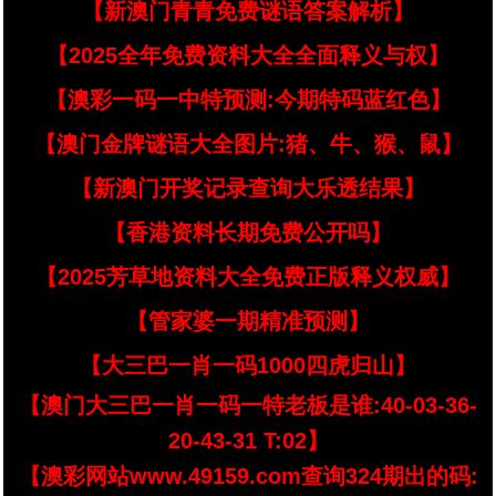
【新澳门青青免费谜语答案解析】
【2025全年免费资料大全全面释义与权】
【澳彩一码一中特预测:今期特码蓝红色】
【澳门金牌谜语大全图片:猪、牛、猴、鼠】
【新澳门开奖记录查询大乐透结果】
【香港资料长期免费公开吗】
【2025芳草地资料大全免费正版释义权威】
【管家婆一期精准预测】
【大三巴一肖一码1000四虎归山】
【澳门大三巴一肖一码一特老板是谁:40-03-36-
20-43-31 T:02】
【澳彩网站www.49159.com查询324期出的码: