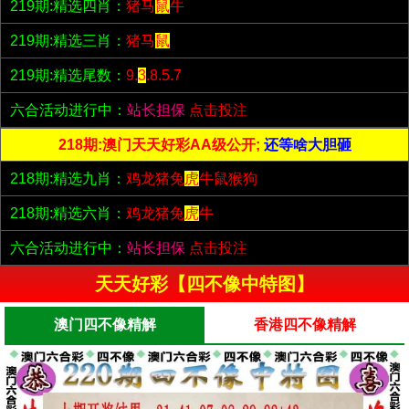
219期:精选四肖：
猪马
鼠
牛
219期:精选三肖：
猪马
鼠
219期:精选尾数：
9.
3
.8.5.7
六合活动进行中：
站长担保
点击投注
218期:澳门天天好彩AA级公开;
还等啥大胆砸
218期:精选九肖：
鸡龙猪兔
虎
牛鼠猴狗
218期:精选六肖：
鸡龙猪兔
虎
牛
六合活动进行中：
站长担保
点击投注
天天好彩【四不像中特图】
澳门四不像精解
香港四不像精解